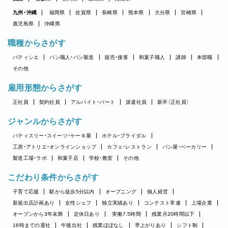
九州・沖縄
福岡県
佐賀県
長崎県
熊本県
大分県
宮崎県
鹿児島県
沖縄県
職種からさがす
パティシエ
パン職人・パン製造
販売・接客
和菓子職人
講師
本部職
その他
雇用形態からさがす
正社員
契約社員
アルバイト・パート
派遣社員
新卒（正社員）
ジャンルからさがす
パティスリー・スイーツ・ケーキ屋
ホテル・ブライダル
工房・アトリエ・オンラインショップ
カフェ・レストラン
パン屋・ベーカリー
製造工場・ラボ
和菓子店
学校・教室
その他
こだわり条件からさがす
子育て応援
駅から徒歩5分以内
オープニング
個人経営
新規出店計画あり
女性シェフ
独立実績あり
コンテスト常連
上場企業
オープンから3年未満
定休日あり
実働7.5時間
残業月20時間以下
18時までの退社
午後出社
残業ほぼなし
早上がりあり
シフト制