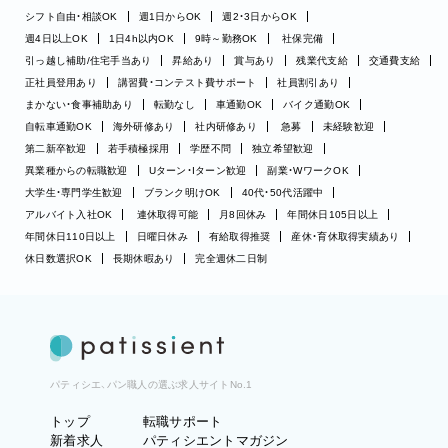
シフト自由・相談OK
週1日からOK
週2・3日からOK
週4日以上OK
1日4h以内OK
9時～勤務OK
社保完備
引っ越し補助/住宅手当あり
昇給あり
賞与あり
残業代支給
交通費支給
正社員登用あり
講習費・コンテスト費サポート
社員割引あり
まかない・食事補助あり
転勤なし
車通勤OK
バイク通勤OK
自転車通勤OK
海外研修あり
社内研修あり
急募
未経験歓迎
第二新卒歓迎
若手積極採用
学歴不問
独立希望歓迎
異業種からの転職歓迎
Uターン・Iターン歓迎
副業・WワークOK
大学生・専門学生歓迎
ブランク明けOK
40代・50代活躍中
アルバイト入社OK
連休取得可能
月8回休み
年間休日105日以上
年間休日110日以上
日曜日休み
有給取得推奨
産休・育休取得実績あり
休日数選択OK
長期休暇あり
完全週休二日制
パティシエ、パン職人の選ぶ求人サイトNo.1
トップ
転職サポート
新着求人
パティシエントマガジン