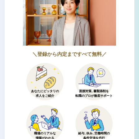
＼登録から内定まですべて無料／
あなたにピッタリの
面接対策、書類添削を
求人をご紹介
転職のプロが徹底サポート
職場のリアルな
給与、休み、労働時間の
情報がわかる
条件交渉を代行