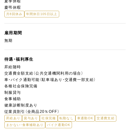
夏季休暇
慶弔休暇
月8回休み
年間休日105日以上
雇用期間
無期
待遇・福利厚生
昇給随時
交通費全額支給（公共交通機関利用の場合）
車・バイク通勤可能（駐車場あり・交通費一部支給）
各種社会保険完備
制服貸与
食事補助
健康診断制度あり
従業員割引（全商品20％OFF）
昇給あり
賞与あり
社保完備
転勤なし
車通勤OK
交通費支給
まかない・食事補助あり
バイク通勤OK