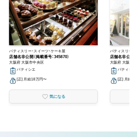
パティスリー・スイーツ・ケーキ屋
パティスリー・
店舗名非公開（掲載番号：345870）
店舗名非公開（掲
大阪府 大阪市中央区
大阪府 大阪市
パティシエ
パティシエ
[正] 月給18万円〜
[正] 月給1
気になる