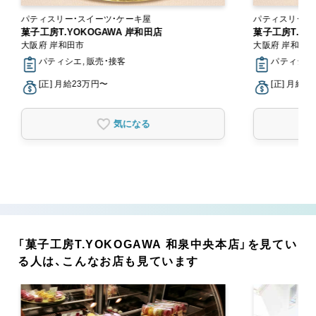
パティスリー・スイーツ・ケーキ屋
パティスリー・
菓子工房T.YOKOGAWA 岸和田店
菓子工房T.YO
大阪府 岸和田市
大阪府 岸和田
パティシエ, 販売・接客
パティシエ,
[正] 月給23万円〜
[正] 月給2
気になる
「菓子工房T.YOKOGAWA 和泉中央本店」を見てい
る人は、こんなお店も見ています