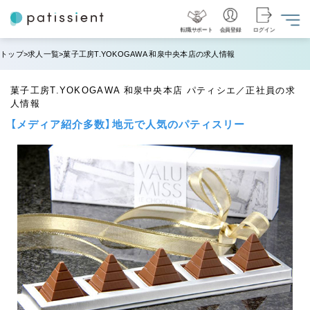
転職サポート
会員登録
ログイン
トップ
求人一覧
菓子工房T.YOKOGAWA 和泉中央本店の求人情報
菓子工房T.YOKOGAWA 和泉中央本店 パティシエ／正社員の求
人情報
【メディア紹介多数】地元で人気のパティスリー