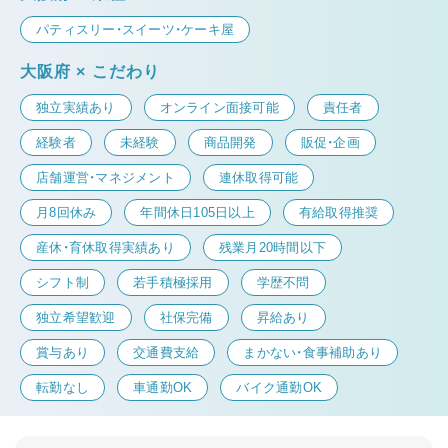
パティスリー・スイーツ・ケーキ屋
大阪府 × こだわり
独立実績あり
オンライン面接可能
責任者
経験者
未経験
商品開発
販促・企画
店舗運営・マネジメント
連休取得可能
月8回休み
年間休日105日以上
有給取得推奨
産休・育休取得実績あり
残業月20時間以下
シフト制
若手積極採用
学歴不問
独立希望歓迎
社保完備
昇給あり
賞与あり
交通費支給
まかない・食事補助あり
転勤なし
車通勤OK
バイク通勤OK