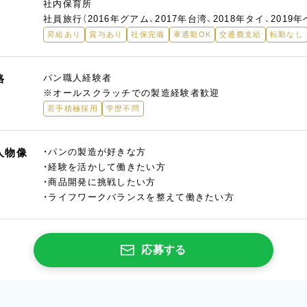
社内保育所
社員旅行（2016年グアム、2017年台湾、2018年タイ、2019
昇給あり
賞与あり
社保完備
車通勤OK
交通費支給
転勤なし
格
パン職人経験者
※オールスクラッチでの製造経験者歓迎
若手積極採用
学歴不問
人物像
・パンの製造が好きな方
・経験を活かして働きたい方
・商品開発に挑戦したい方
・ライフワークバランスを整えて働きたい方
応募する