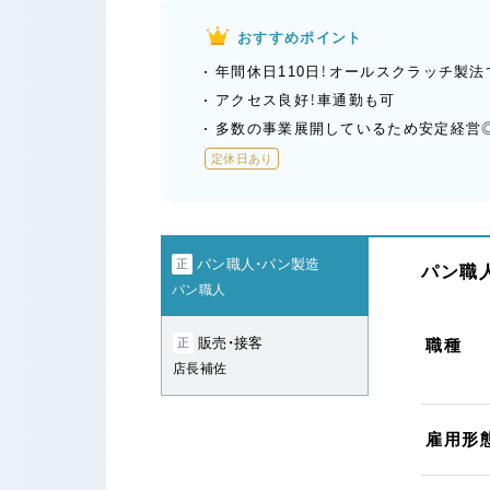
おすすめポイント
年間休日110日！オールスクラッチ製
アクセス良好！車通勤も可
多数の事業展開しているため安定経営
定休日あり
パン職人・パン製造
正
パン職人
パン職人
販売・接客
正
職種
店長補佐
雇用形