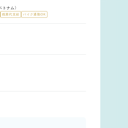
年ベトナム）
残業代支給
バイク通勤OK