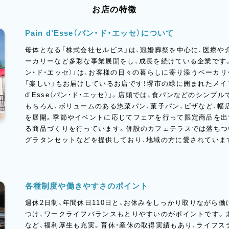
お店の特徴
Pain d’Esse（パン・ド・エッセ）について
母体となる「株式会社セルビス」は、冠婚葬祭を中心に、医療や
ーカリーなど多彩な事業展開をし、成長を続けている企業です。その中
ン・ド・エッセ）」は、お客様の日々の暮らしに寄り添うベーカリ
「楽しい」もお届けしているお店です！堺市の緑に囲まれたメイプ
d’Esse（パン・ド・エッセ）」。店頭では、食パンなどのシン
もちろん、ボリュームのある惣菜パン、菓子パン、ピザなど、
を展開。季節やイベントに応じてフェアを行って限定商品を出
る商品づくりを行っています。併設のカフェテラスでは落ちつ
グラタンセットなどを提供しており、地域の方に愛されていま
各種制度や働きやすさのポイント
週休2日制、年間休日110日と、お休みをしっかり取りながら
つけ、ワークライフバランスもとりやすいのがポイントです。
など、福利厚生も充実。育休・産休の取得実績もあり、ライフ