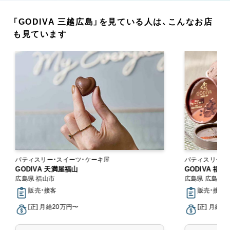
「GODIVA 三越広島」を見ている人は、こんなお店
も見ています
パティスリー・スイーツ・ケーキ屋
パティスリー・
GODIVA 天満屋福山
GODIVA 福
広島県 福山市
広島県 広島市
販売・接客
販売・接客
[正] 月給20万円〜
[正] 月給2