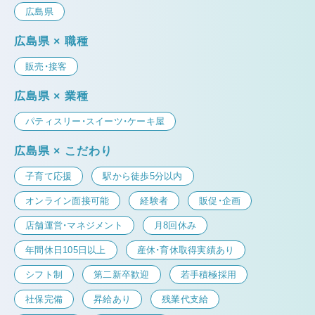
広島県
広島県 × 職種
販売・接客
広島県 × 業種
パティスリー・スイーツ・ケーキ屋
広島県 × こだわり
子育て応援
駅から徒歩5分以内
オンライン面接可能
経験者
販促・企画
店舗運営・マネジメント
月8回休み
年間休日105日以上
産休・育休取得実績あり
シフト制
第二新卒歓迎
若手積極採用
社保完備
昇給あり
残業代支給