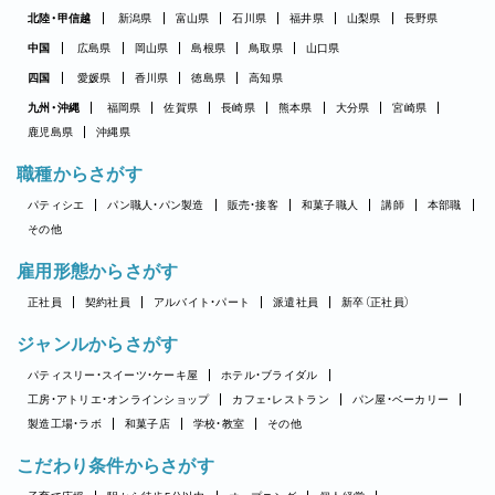
北陸・甲信越
新潟県
富山県
石川県
福井県
山梨県
長野県
中国
広島県
岡山県
島根県
鳥取県
山口県
四国
愛媛県
香川県
徳島県
高知県
九州・沖縄
福岡県
佐賀県
長崎県
熊本県
大分県
宮崎県
鹿児島県
沖縄県
職種からさがす
パティシエ
パン職人・パン製造
販売・接客
和菓子職人
講師
本部職
その他
雇用形態からさがす
正社員
契約社員
アルバイト・パート
派遣社員
新卒（正社員）
ジャンルからさがす
パティスリー・スイーツ・ケーキ屋
ホテル・ブライダル
工房・アトリエ・オンラインショップ
カフェ・レストラン
パン屋・ベーカリー
製造工場・ラボ
和菓子店
学校・教室
その他
こだわり条件からさがす