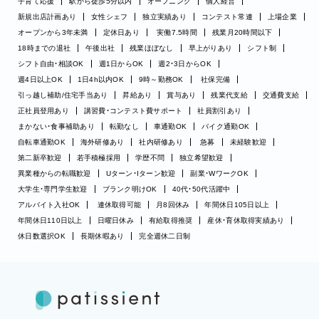
子育て応援
駅から徒歩5分以内
オープニング
個人経営
新規出店計画あり
女性シェフ
独立実績あり
コンテスト常連
上場企業
オープンから3年未満
定休日あり
実働7.5時間
残業月20時間以下
18時までの退社
午後出社
残業ほぼなし
早上がりあり
シフト制
シフト自由・相談OK
週1日からOK
週2・3日からOK
週4日以上OK
1日4h以内OK
9時～勤務OK
社保完備
引っ越し補助/住宅手当あり
昇給あり
賞与あり
残業代支給
交通費支給
正社員登用あり
講習費・コンテスト費サポート
社員割引あり
まかない・食事補助あり
転勤なし
車通勤OK
バイク通勤OK
自転車通勤OK
海外研修あり
社内研修あり
急募
未経験歓迎
第二新卒歓迎
若手積極採用
学歴不問
独立希望歓迎
異業種からの転職歓迎
Uターン・Iターン歓迎
副業・WワークOK
大学生・専門学生歓迎
ブランク明けOK
40代・50代活躍中
アルバイト入社OK
連休取得可能
月8回休み
年間休日105日以上
年間休日110日以上
日曜日休み
有給取得推奨
産休・育休取得実績あり
休日数選択OK
長期休暇あり
完全週休二日制