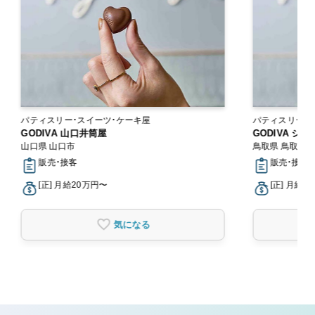
パティスリー・スイーツ・ケーキ屋
パティスリー・
GODIVA 山口井筒屋
GODIVA シ
山口県 山口市
鳥取県 鳥取市
販売・接客
販売・接客
[正] 月給20万円〜
[正] 月給2
気になる