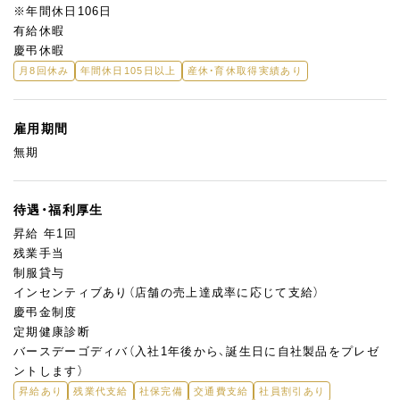
※年間休日106日
有給休暇
慶弔休暇
月8回休み
年間休日105日以上
産休・育休取得実績あり
雇用期間
無期
待遇・福利厚生
昇給 年1回
残業手当
制服貸与
インセンティブあり（店舗の売上達成率に応じて支給）
慶弔金制度
定期健康診断
バースデーゴディバ（入社1年後から、誕生日に自社製品をプレゼ
ントします）
昇給あり
残業代支給
社保完備
交通費支給
社員割引あり