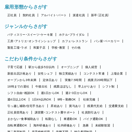
雇用形態からさがす
正社員
契約社員
アルバイト・パート
派遣社員
新卒（正社員）
ジャンルからさがす
パティスリー・スイーツ・ケーキ屋
ホテル・ブライダル
工房・アトリエ・オンラインショップ
カフェ・レストラン
パン屋・ベーカリー
製造工場・ラボ
和菓子店
学校・教室
その他
こだわり条件からさがす
子育て応援
駅から徒歩5分以内
オープニング
個人経営
新規出店計画あり
女性シェフ
独立実績あり
コンテスト常連
上場企業
オープンから3年未満
定休日あり
実働7.5時間
残業月20時間以下
18時までの退社
午後出社
残業ほぼなし
早上がりあり
シフト制
シフト自由・相談OK
週1日からOK
週2・3日からOK
週4日以上OK
1日4h以内OK
9時～勤務OK
社保完備
引っ越し補助/住宅手当あり
昇給あり
賞与あり
残業代支給
交通費支給
正社員登用あり
講習費・コンテスト費サポート
社員割引あり
まかない・食事補助あり
転勤なし
車通勤OK
バイク通勤OK
自転車通勤OK
海外研修あり
社内研修あり
急募
未経験歓迎
第二新卒歓迎
若手積極採用
学歴不問
独立希望歓迎