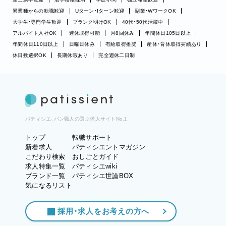
異業種からの転職歓迎
Uターン・Iターン歓迎
副業・WワークOK
大学生・専門学生歓迎
ブランク明けOK
40代・50代活躍中
アルバイト入社OK
連休取得可能
月8回休み
年間休日105日以上
年間休日110日以上
日曜日休み
有給取得推奨
産休・育休取得実績あり
休日数選択OK
長期休暇あり
完全週休二日制
パティシエ、パン職人の選ぶ求人サイトNo.1
トップ
転職サポート
新着求人
パティシエントマガジン
こだわり検索
おしごとガイド
求人特集一覧
パティシエwiki
ブランド一覧
パティシエ世論BOX
気になるリスト
採用・求人をお考えの方へ