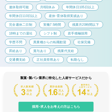
連休取得可能
月8回休み
年間休日105日以上
年間休日110日以上
産休・育休取得実績あり
完全週休二日制
実働7.5時間
残業月20時間以下
18時までの退社
シフト制
若手積極採用
学歴不問
異業種からの転職歓迎
社保完備
昇給あり
賞与あり
残業代支給
交通費支給
正社員登用あり
転勤なし
製菓・製パン業界に特化した人材サービスだから
採用・求人をお考えの方はこちら