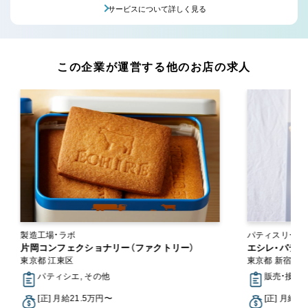
サービスについて詳しく見る
この企業が運営する他のお店の求人
製造工場・ラボ
パティスリー・
片岡コンフェクショナリー（ファクトリー）
エシレ・パティ
東京都 江東区
東京都 新宿区
パティシエ, その他
販売・接客
[正] 月給21.5万円〜
[正] 月給2