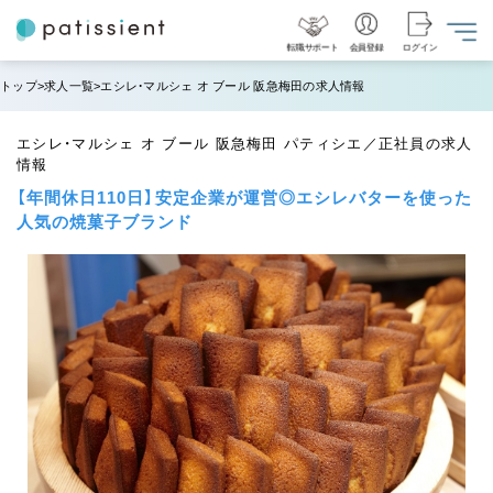
転職サポート
会員登録
ログイン
トップ
求人一覧
エシレ・マルシェ オ ブール 阪急梅田の求人情報
エシレ・マルシェ オ ブール 阪急梅田 パティシエ／正社員の求人
情報
【年間休日110日】安定企業が運営◎エシレバターを使った
人気の焼菓子ブランド