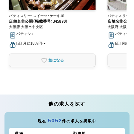
パティスリー・スイーツ・ケーキ屋
パティスリー・
店舗名非公開（掲載番号：345870）
店舗名非公開（掲
大阪府 大阪市中央区
大阪府 大阪市
パティシエ
パティシエ
[正] 月給18万円〜
[正] 月給1
気になる
他の求人を探す
5052
現在
件の求人を掲載中