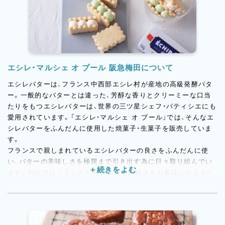
エシレ・マルシェ オ ブール 阪急梅田について
エシレバターは、フランス中西部エシレ村が産地の高級発酵バタ
ー。一般的なバターとは違った、芳醇な香りとクリーミーな口当
たりをもつエシレバターは、世界の三ツ星シェフ・パティシエにも
愛用されています。「エシレ・マルシェ オ ブール」では、そんなエ
シレバターをふんだんに使用した焼菓子・生菓子を販売していま
す。
フランスで親しまれているエシレバターの良さをふんだんに使
い、バターの美味しさを極限まで引き出す為に日々取り組んでい
ます。同社ではフランスと同じ状態での良さをお客様に伝えるた
めに、本国と日々品質について連携を取り、安定した品質で輸入で
きるよう取り組んでいます。本国と密接に連携を取っている為、
他社では扱えない品質の良いバターを取り扱うことができるのも
強みです。