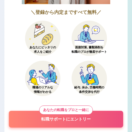
＼登録から内定まですべて無料／
あなたにピッタリの
面接対策、書類添削を
求人をご紹介
転職のプロが徹底サポート
職場のリアルな
給与、休み、労働時間の
情報がわかる
条件交渉を代行
あなたの転職をプロと一緒に
転職サポートにエントリー