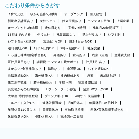
こだわり条件からさがす
子育て応援
駅から徒歩5分以内
オープニング
個人経営
新規出店計画あり
女性シェフ
独立実績あり
コンテスト常連
上場企業
オープンから3年未満
定休日あり
実働7.5時間
残業月20時間以下
18時までの退社
午後出社
残業ほぼなし
早上がりあり
シフト制
シフト自由・相談OK
週1日からOK
週2・3日からOK
週4日以上OK
1日4h以内OK
9時～勤務OK
社保完備
引っ越し補助/住宅手当あり
昇給あり
賞与あり
残業代支給
交通費支給
正社員登用あり
講習費・コンテスト費サポート
社員割引あり
まかない・食事補助あり
転勤なし
車通勤OK
バイク通勤OK
自転車通勤OK
海外研修あり
社内研修あり
急募
未経験歓迎
第二新卒歓迎
若手積極採用
学歴不問
独立希望歓迎
異業種からの転職歓迎
Uターン・Iターン歓迎
副業・WワークOK
大学生・専門学生歓迎
ブランク明けOK
40代・50代活躍中
アルバイト入社OK
連休取得可能
月8回休み
年間休日105日以上
年間休日110日以上
日曜日休み
有給取得推奨
産休・育休取得実績あり
休日数選択OK
長期休暇あり
完全週休二日制