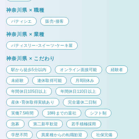
神奈川県 × 職種
パティシエ
販売・接客
神奈川県 × 業種
パティスリー・スイーツ・ケーキ屋
神奈川県 × こだわり
駅から徒歩5分以内
オンライン面接可能
経験者
未経験
連休取得可能
月8回休み
年間休日105日以上
年間休日110日以上
産休・育休取得実績あり
完全週休二日制
実働7.5時間
18時までの退社
シフト制
急募
第二新卒歓迎
若手積極採用
学歴不問
異業種からの転職歓迎
社保完備