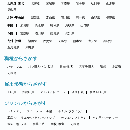
北海道・東北
北海道
宮城県
青森県
岩手県
秋田県
山形県
福島県
北陸・甲信越
新潟県
富山県
石川県
福井県
山梨県
長野県
中国
広島県
岡山県
島根県
鳥取県
山口県
四国
愛媛県
香川県
徳島県
高知県
九州・沖縄
福岡県
佐賀県
長崎県
熊本県
大分県
宮崎県
鹿児島県
沖縄県
職種からさがす
パティシエ
パン職人・パン製造
販売・接客
和菓子職人
講師
本部職
その他
雇用形態からさがす
正社員
契約社員
アルバイト・パート
派遣社員
新卒（正社員）
ジャンルからさがす
パティスリー・スイーツ・ケーキ屋
ホテル・ブライダル
工房・アトリエ・オンラインショップ
カフェ・レストラン
パン屋・ベーカリー
製造工場・ラボ
和菓子店
学校・教室
その他