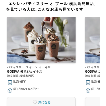
「エシレ・パティスリー オ ブール 横浜高島屋店」
を見ている人は、こんなお店も見ています
パティスリー・スイーツ・ケーキ屋
パティスリー・
GODIVA 横浜ジョイナス
GODIVA 
神奈川県 横浜市西区
神奈川県 横須
販売・接客
販売・接客
[正] 月給21.5万円〜
[正] 月給2
気になる