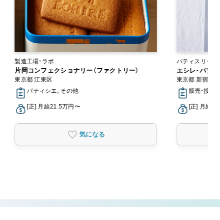
製造工場・ラボ
パティスリー・
片岡コンフェクショナリー（ファクトリー）
エシレ・パティ
東京都 江東区
東京都 新宿区
パティシエ, その他
販売・接客
[正] 月給21.5万円〜
[正] 月給2
気になる