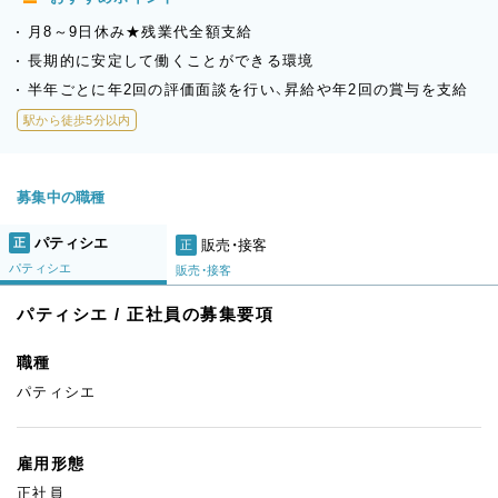
月8～9日休み★残業代全額支給
長期的に安定して働くことができる環境
半年ごとに年2回の評価面談を行い、昇給や年2回の賞与を支給
駅から徒歩5分以内
募集中の職種
パティシエ
正
販売・接客
正
パティシエ
販売・接客
パティシエ / 正社員の募集要項
職種
パティシエ
雇用形態
正社員