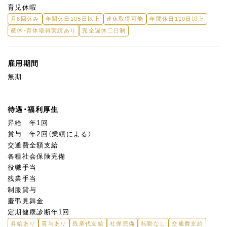
育児休暇
月8回休み
年間休日105日以上
連休取得可能
年間休日110日以上
産休・育休取得実績あり
完全週休二日制
雇用期間
無期
待遇・福利厚生
昇給 年1回
賞与 年2回（業績による）
交通費全額支給
各種社会保険完備
役職手当
残業手当
制服貸与
慶弔見舞金
定期健康診断年1回
昇給あり
賞与あり
残業代支給
社保完備
転勤なし
交通費支給