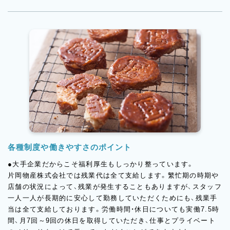
めに、本国と日々品質について連携を取り、安定した品質で輸入で
きるよう取り組んでいます。本国と密接に連携を取っている為、
他社では扱えない品質の良いバターを取り扱うことができるのも
強みです。
各種制度や働きやすさのポイント
●大手企業だからこそ福利厚生もしっかり整っています。
片岡物産株式会社では残業代は全て支給します。繁忙期の時期や
店舗の状況によって、残業が発生することもありますが、スタッフ
一人一人が長期的に安心して勤務していただくためにも、残業手
当は全て支給しております。労働時間・休日についても実働7.5時
間、月7回～9回の休日を取得していただき、仕事とプライベート