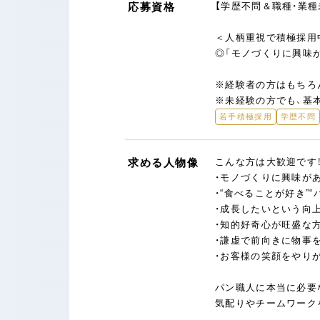
応募資格
【学歴不問＆職種・業種
＜人柄重視で積極採用
◎「モノづくりに興味が
※経験者の方はもちろ
※未経験の方でも、基
若手積極採用
学歴不問
求める人物像
こんな方は大歓迎です
・モノづくりに興味が
・“食べることが好き”
・成長したいという向
・知的好奇心が旺盛な
・謙虚で前向きに物事
・お客様の笑顔をやり
パン職人に本当に必要
気配りやチームワーク