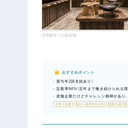
大宮駅すぐの好立地！
おすすめポイント
賞与年2回支給あり！
定着率94%！定年まで働き続けられる
老舗企業だけどチャレンジ精神があり、
子育て応援
駅から徒歩5分以内
新規出店計画