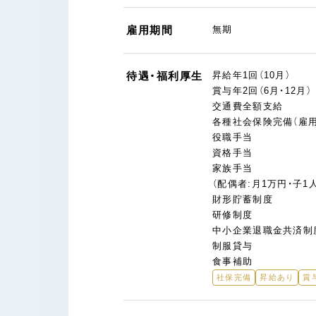
雇用期間
無期
待遇・福利厚生
昇給年1回（10月）
賞与年2回（6月・12月）
交通費全額支給
各種社会保険完備（雇用
役職手当
資格手当
家族手当
（配偶者:月1万円・子1
財形貯蓄制度
研修制度
中小企業退職金共済制
制服貸与
食事補助
社保完備
昇給あり
賞