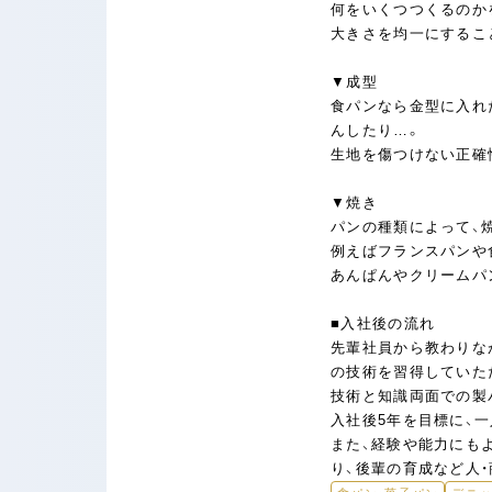
何をいくつつくるのか
大きさを均一にするこ
▼成型
食パンなら金型に入れ
んしたり…。
生地を傷つけない正確
▼焼き
パンの種類によって、
例えばフランスパンや
あんぱんやクリームパ
■入社後の流れ
先輩社員から教わりな
の技術を習得していた
技術と知識両面での製
入社後5年を目標に、
また、経験や能力にも
り、後輩の育成など人