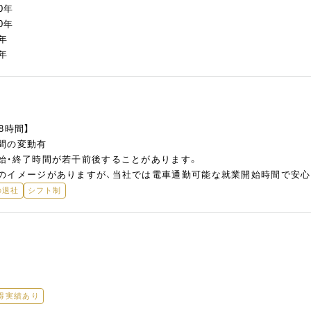
0年
0年
年
年
8時間】
間の変動有
始・終了時間が若干前後することがあります。
のイメージがありますが、当社では電車通勤可能な就業開始時間で安心
の退社
シフト制
得実績あり