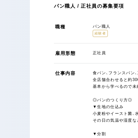
パン職人 / 正社員の募集要項
職種
パン職人
経験者
雇用形態
正社員
仕事内容
食パン、フランスパン、
全店舗合わせると約3
基本から学べるので未
◎パンのつくり方◎
▼生地の仕込み
小麦粉やイースト菌、
その日の気温や湿度な
▼分割