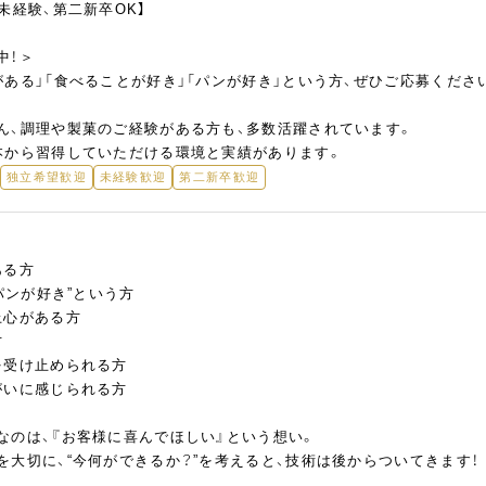
未経験、第二新卒OK】
中！＞
ある」「食べることが好き」「パンが好き」という方、ぜひご応募くださ
ん、調理や製菓のご経験がある方も、多数活躍されています。
本から習得していただける環境と実績があります。
独立希望歓迎
未経験歓迎
第二新卒歓迎
！
ある方
“パンが好き”という方
上心がある方
方
を受け止められる方
がいに感じられる方
なのは、『お客様に喜んでほしい』という想い。
を大切に、“今何ができるか？”を考えると、技術は後からついてきます！