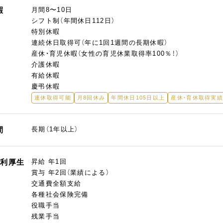
暇
月間8〜10日
シフト制（年間休日112日）
特別休暇
連続休日取得可（年に1回1週間の長期休暇）
産休・育児休暇（女性の育児休業取得率100％！）
介護休暇
有給休暇
慶弔休暇
連休取得可能
月8回休み
年間休日105日以上
産休・育休取得実
間
長期（1年以上）
福利厚生
昇給 年1回
賞与 年2回（業績による）
交通費全額支給
各種社会保険完備
役職手当
残業手当