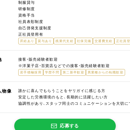
制服貸与
研修制度
資格手当
社員表彰制度
自己啓発支援制度
正社員登用有
昇給あり
賞与あり
残業代支給
社保完備
交通費支給
正社員
格
接客・販売経験者歓迎
※洋菓子店・百貨店などでの接客・販売経験者歓迎
若手積極採用
学歴不問
第二新卒歓迎
異業種からの転職歓迎
人物像
誰かに喜んでもらうことをヤリガイに感じる方
安定した労務環境のもと、長期的に活躍したい方
協調性があり、スタッフ同士のコミュニケーションを大切に
応募する