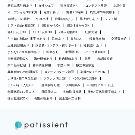
新規出店計画あり
女性シェフ
独立実績あり
コンテスト常連
上場企業
オープンから3年未満
定休日あり
実働7.5時間
残業月20時間以下
18時までの退社
午後出社
残業ほぼなし
早上がりあり
シフト制
シフト自由・相談OK
週1日からOK
週2・3日からOK
週4日以上OK
1日4h以内OK
9時～勤務OK
社保完備
引っ越し補助/住宅手当あり
昇給あり
賞与あり
残業代支給
交通費支給
正社員登用あり
講習費・コンテスト費サポート
社員割引あり
まかない・食事補助あり
転勤なし
車通勤OK
バイク通勤OK
自転車通勤OK
海外研修あり
社内研修あり
急募
未経験歓迎
第二新卒歓迎
若手積極採用
学歴不問
独立希望歓迎
異業種からの転職歓迎
Uターン・Iターン歓迎
副業・WワークOK
大学生・専門学生歓迎
ブランク明けOK
40代・50代活躍中
アルバイト入社OK
連休取得可能
月8回休み
年間休日105日以上
年間休日110日以上
日曜日休み
有給取得推奨
産休・育休取得実績あり
休日数選択OK
長期休暇あり
完全週休二日制