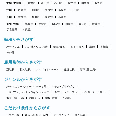
北陸・甲信越
新潟県
富山県
石川県
福井県
山梨県
長野県
中国
広島県
岡山県
島根県
鳥取県
山口県
四国
愛媛県
香川県
徳島県
高知県
九州・沖縄
福岡県
佐賀県
長崎県
熊本県
大分県
宮崎県
鹿児島県
沖縄県
職種からさがす
パティシエ
パン職人・パン製造
販売・接客
和菓子職人
講師
本部職
その他
雇用形態からさがす
正社員
契約社員
アルバイト・パート
派遣社員
新卒（正社員）
ジャンルからさがす
パティスリー・スイーツ・ケーキ屋
ホテル・ブライダル
工房・アトリエ・オンラインショップ
カフェ・レストラン
パン屋・ベーカリー
製造工場・ラボ
和菓子店
学校・教室
その他
こだわり条件からさがす
子育て応援
駅から徒歩5分以内
オープニング
個人経営