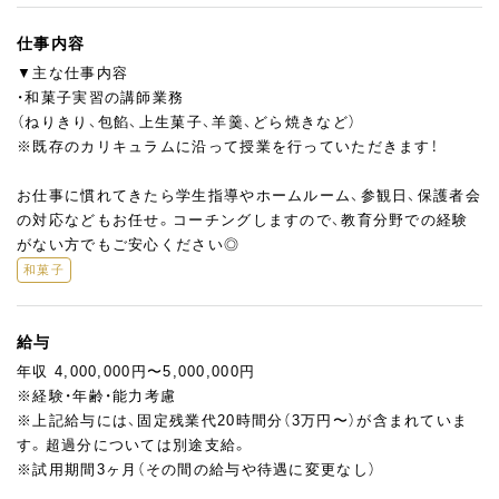
仕事内容
▼主な仕事内容
・和菓子実習の講師業務
（ねりきり、包餡、上生菓子、羊羹、どら焼きなど）
※既存のカリキュラムに沿って授業を行っていただきます！
お仕事に慣れてきたら学生指導やホームルーム、参観日、保護者会
の対応などもお任せ。コーチングしますので、教育分野での経験
がない方でもご安心ください◎
和菓子
給与
年収 4,000,000円〜5,000,000円
※経験・年齢・能力考慮
※上記給与には、固定残業代20時間分（3万円〜）が含まれていま
す。超過分については別途支給。
※試用期間3ヶ月（その間の給与や待遇に変更なし）