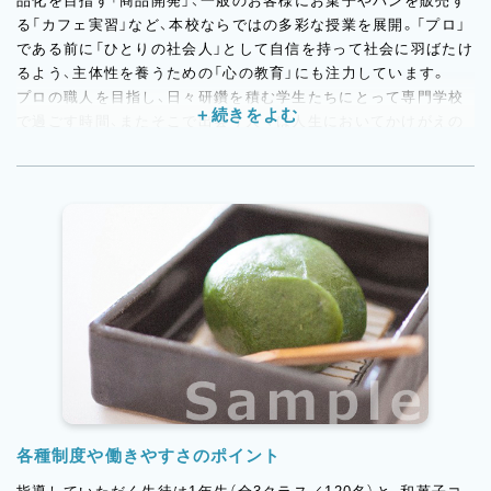
品化を目指す「商品開発」、一般のお客様にお菓子やパンを販売す
る「カフェ実習」など、本校ならではの多彩な授業を展開。「プロ」
である前に「ひとりの社会人」として自信を持って社会に羽ばたけ
るよう、主体性を養うための「心の教育」にも注力しています。
プロの職人を目指し、日々研鑽を積む学生たちにとって専門学校
で過ごす時間、またそこで出会う人々は人生においてかけがえの
ない存在になるでしょう。今回は、そんな大切なパートナーにな
るであろう「講師ポジション」で和菓子コースを専門に実技指導を
担ってくれる方を募集いたします。和菓子専任の常勤講師が在籍
している学校自体少ないので、非常に希少なお仕事です。
各種制度や働きやすさのポイント