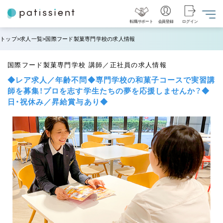
転職サポート
会員登録
ログイン
トップ
求人一覧
国際フード製菓専門学校の求人情報
国際フード製菓専門学校 講師／正社員の求人情報
◆レア求人／年齢不問◆専門学校の和菓子コースで実習講
師を募集！プロを志す学生たちの夢を応援しませんか？◆
日・祝休み／昇給賞与あり◆