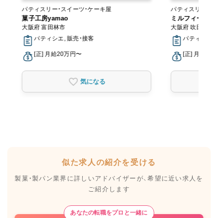
パティスリー・スイーツ・ケーキ屋
パティスリー・ス
菓子工房yamao
ミルフィーユ（本
大阪府 富田林市
大阪府 吹田市
パティシエ, 販売・接客
パティシエ, 
[正] 月給20万円〜
[正] 月給23
気になる
似た求人の紹介を受ける
製菓・製パン業界に詳しいアドバイザーが、
希望に近い求人を
ご紹介します
あなたの転職をプロと一緒に