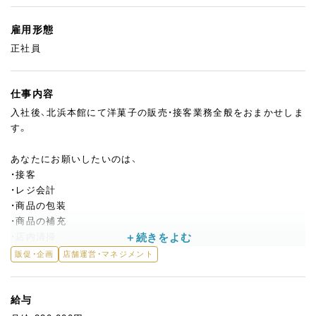
雇用形態
正社員
仕事内容
入社後、北浜本館にて洋菓子の販売・接客業務全般をおまかせしま
す。
あなたにお願いしたいのは、
・接客
・レジ会計
・商品の包装
・商品の補充
・店内清掃
・電話対応
販促・企画
店舗運営・マネジメント
などなど…
まずは現場での研修からスタート。
給与
経験豊富な先輩スタッフが丁寧に指導しますのでご安心ください