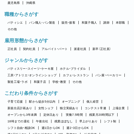
鹿児島県
沖縄県
職種からさがす
パティシエ
パン職人・パン製造
販売・接客
和菓子職人
講師
本部職
その他
雇用形態からさがす
正社員
契約社員
アルバイト・パート
派遣社員
新卒（正社員）
ジャンルからさがす
パティスリー・スイーツ・ケーキ屋
ホテル・ブライダル
工房・アトリエ・オンラインショップ
カフェ・レストラン
パン屋・ベーカリー
製造工場・ラボ
和菓子店
学校・教室
その他
こだわり条件からさがす
子育て応援
駅から徒歩5分以内
オープニング
個人経営
新規出店計画あり
女性シェフ
独立実績あり
コンテスト常連
上場企業
オープンから3年未満
定休日あり
実働7.5時間
残業月20時間以下
18時までの退社
午後出社
残業ほぼなし
早上がりあり
シフト制
シフト自由・相談OK
週1日からOK
週2・3日からOK