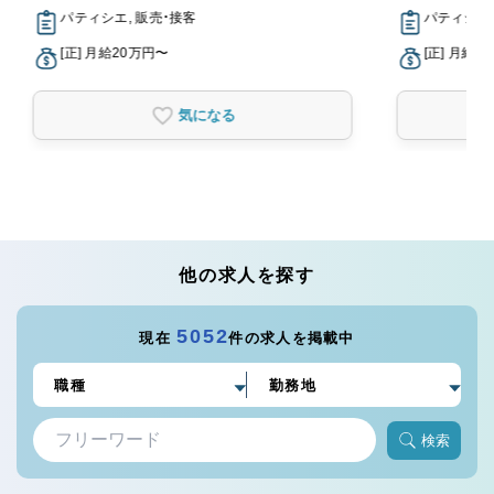
パティシエ, 販売・接客
パティシエ,
[正] 月給20万円〜
[正] 月給2
気になる
他の求人を探す
5052
現在
件の求人を掲載中
検索