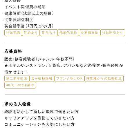
新人研修
イベント開催費の補助
健康診断（法定以上の項目）
従業員割引制度
英会話手当（1万円まで/月）
社保完備
昇給あり
賞与あり
残業代支給
交通費支給
社員割引あり
応募資格
販売・接客経験者（ジャンル・年数不問）
★ホテルやレストラン、百貨店、アパレルなどの接客・販売経験が
活かせます！
第二新卒歓迎
若手積極採用
ブランク明けOK
異業種からの転職歓迎
40代・50代活躍中
求める人物像
経験を活かして新しい環境で働きたい方
キャリアアップを目指していきたい方
コミュニケーションを大切にしたい方