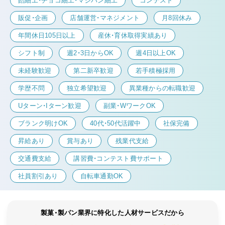
飴細工・チョコ細工・マジパン細工
コンテスト
販促・企画
店舗運営・マネジメント
月8回休み
年間休日105日以上
産休・育休取得実績あり
シフト制
週2・3日からOK
週4日以上OK
未経験歓迎
第二新卒歓迎
若手積極採用
学歴不問
独立希望歓迎
異業種からの転職歓迎
Uターン・Iターン歓迎
副業・WワークOK
ブランク明けOK
40代・50代活躍中
社保完備
昇給あり
賞与あり
残業代支給
交通費支給
講習費・コンテスト費サポート
社員割引あり
自転車通勤OK
製菓・製パン業界に特化した人材サービスだから