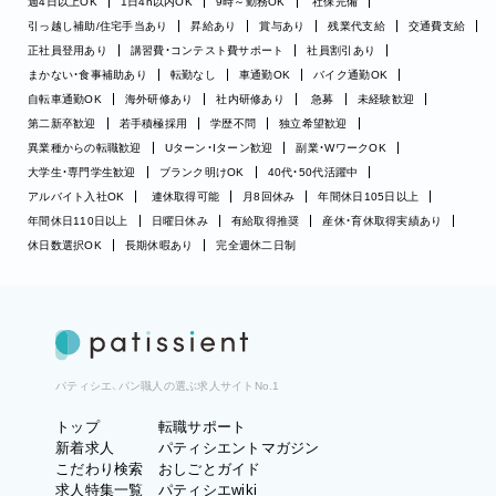
週4日以上OK
1日4h以内OK
9時～勤務OK
社保完備
引っ越し補助/住宅手当あり
昇給あり
賞与あり
残業代支給
交通費支給
正社員登用あり
講習費・コンテスト費サポート
社員割引あり
まかない・食事補助あり
転勤なし
車通勤OK
バイク通勤OK
自転車通勤OK
海外研修あり
社内研修あり
急募
未経験歓迎
第二新卒歓迎
若手積極採用
学歴不問
独立希望歓迎
異業種からの転職歓迎
Uターン・Iターン歓迎
副業・WワークOK
大学生・専門学生歓迎
ブランク明けOK
40代・50代活躍中
アルバイト入社OK
連休取得可能
月8回休み
年間休日105日以上
年間休日110日以上
日曜日休み
有給取得推奨
産休・育休取得実績あり
休日数選択OK
長期休暇あり
完全週休二日制
パティシエ、パン職人の選ぶ求人サイトNo.1
トップ
転職サポート
新着求人
パティシエントマガジン
こだわり検索
おしごとガイド
求人特集一覧
パティシエwiki