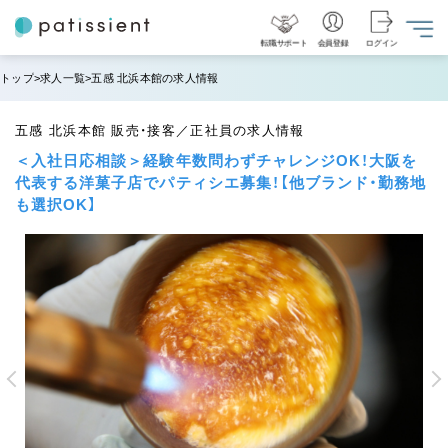
転職サポート
会員登録
ログイン
トップ
求人一覧
五感 北浜本館の求人情報
五感 北浜本館 販売・接客／正社員の求人情報
＜入社日応相談＞経験年数問わずチャレンジOK！大阪を
代表する洋菓子店でパティシエ募集！【他ブランド・勤務地
も選択OK】