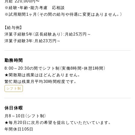
月給 220,000円〜
ね。
※経験・年齢・能力考慮 応相談
ご自宅用やお誕生日・記念日、ギフト用など、お客様の利用シーン
※試用期間1ヶ月（その間の給与や待遇に変更はありません。）
に合わせたおすすめやご提案をお願いします！
慣れてきたら、スタッフ指導・管理などのマネジメント業務にも携
【給与例】
わっていただけます。
洋菓子経験5年（店長経験あり）:月給25万円～
リーダーへの昇格はもちろん、店長やエリアマネージャーなどの
洋菓子経験3年:月給23万円～
管理職も目指せますよ♪
また、当社は複数店舗・ブランドを展開しておりますので、そちら
勤務時間
での勤務も可能。
8:00～20:30の間でシフト制（実働8時間・休憩1時間）
★閑散期は残業はほどんどありません。
・五感 梅田阪急店
繁忙期は残業月平均30時間程度です。
・五感 髙島屋大阪店
シフト制
・五感 髙島屋泉北店
・五感 髙島屋京都店
・五感 神戸阪急店
休日休暇
・五感 西宮阪急店
月8～10日（シフト制）
・五感 川西阪急店
★毎月20日に次月の希望を提出していただいています。
・カカオティエゴカン高麗橋本店
年間休日105日
・カカオティエゴカンKITTE大阪店