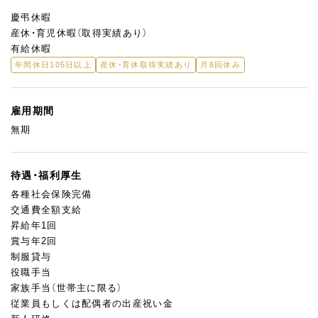
・GOKAN PARLOIR（グラングリーン大阪）
慶弔休暇
産休・育児休暇（取得実績あり）
など、面接時にご希望をお聞かせください！
有給休暇
年間休日105日以上
産休・育休取得実績あり
月8回休み
雇用期間
無期
待遇・福利厚生
各種社会保険完備
交通費全額支給
昇給年1回
賞与年2回
制服貸与
役職手当
家族手当（世帯主に限る）
従業員もしくは配偶者の出産祝い金