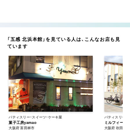
「五感 北浜本館」を見ている人は、こんなお店も見
ています
パティスリー・スイーツ・ケーキ屋
パティスリー・
菓子工房yamao
ミルフィーユ（
大阪府 富田林市
大阪府 吹田市