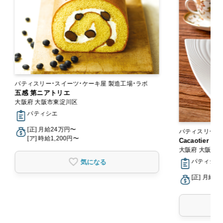
パティスリー・スイーツ・ケーキ屋 製造工場・ラボ
五感 第ニアトリエ
大阪府 大阪市東淀川区
パティシエ
[正] 月給24万円〜
パティスリー・
[ア] 時給1,200円〜
Cacaotier 
大阪府 大阪市
パティシエ
気になる
[正] 月給2