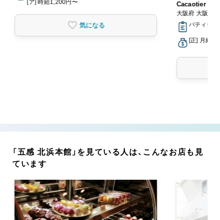
[ア] 時給1,200円〜
Cacaotier 
大阪府 大阪市
パティシエ
気になる
[正] 月給2
「五感 北浜本館」を見ている人は、こんなお店も見
ています