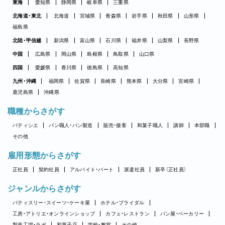
東海
愛知県
静岡県
岐阜県
三重県
北海道・東北
北海道
宮城県
青森県
岩手県
秋田県
山形県
福島県
北陸・甲信越
新潟県
富山県
石川県
福井県
山梨県
長野県
中国
広島県
岡山県
島根県
鳥取県
山口県
四国
愛媛県
香川県
徳島県
高知県
九州・沖縄
福岡県
佐賀県
長崎県
熊本県
大分県
宮崎県
鹿児島県
沖縄県
職種からさがす
パティシエ
パン職人・パン製造
販売・接客
和菓子職人
講師
本部職
その他
雇用形態からさがす
正社員
契約社員
アルバイト・パート
派遣社員
新卒（正社員）
ジャンルからさがす
パティスリー・スイーツ・ケーキ屋
ホテル・ブライダル
工房・アトリエ・オンラインショップ
カフェ・レストラン
パン屋・ベーカリー
製造工場・ラボ
和菓子店
学校・教室
その他