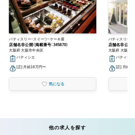
パティスリー・スイーツ・ケーキ屋
パティスリー・
店舗名非公開（掲載番号：345870）
店舗名非公開（掲
大阪府 大阪市中央区
大阪府 大阪市
パティシエ
パティシエ
[正] 月給18万円〜
[正] 月給1
気になる
他の求人を探す