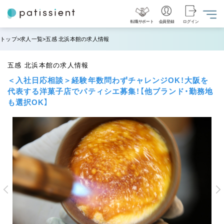
転職サポート
会員登録
ログイン
トップ
求人一覧
五感 北浜本館の求人情報
五感 北浜本館の求人情報
＜入社日応相談＞経験年数問わずチャレンジOK！大阪を
代表する洋菓子店でパティシエ募集！【他ブランド・勤務地
も選択OK】