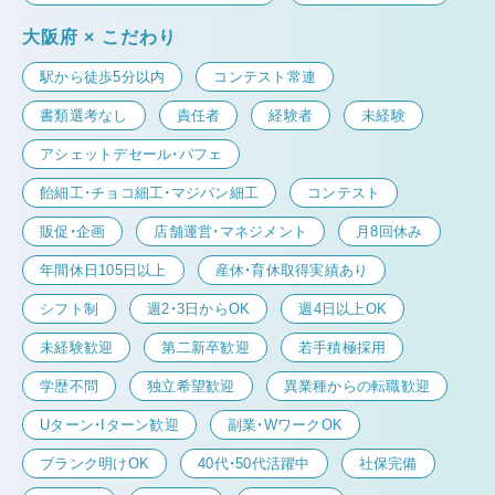
大阪府 × こだわり
駅から徒歩5分以内
コンテスト常連
書類選考なし
責任者
経験者
未経験
アシェットデセール・パフェ
飴細工・チョコ細工・マジパン細工
コンテスト
販促・企画
店舗運営・マネジメント
月8回休み
年間休日105日以上
産休・育休取得実績あり
シフト制
週2・3日からOK
週4日以上OK
未経験歓迎
第二新卒歓迎
若手積極採用
学歴不問
独立希望歓迎
異業種からの転職歓迎
Uターン・Iターン歓迎
副業・WワークOK
ブランク明けOK
40代・50代活躍中
社保完備