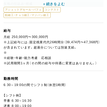
生地の仕込み・焼成
スポンジ・パウンド等の焼菓子製造
アシェットデセール・パフェ
コンテスト
パンの成形・焼成（自家製酵母使用）
飴細工・チョコ細工・マジパン細工
＜仕上げ場＞
プチガトーの仕上げ、ナッペ・絞り
給与
アントルメ製造、ムース仕込み
月給 250,000円〜300,000円
フルーツのカット、チョコパーツ製作
※上記給与には、固定残業代代26時間分（39,474円〜47,368円）
が含まれています。超過分については別途支給。
＜サロン・皿盛り＞
※
アシェットデセールの仕上げ・提供
※経験・年齢・能力考慮 応相談
フレンチトーストやランチ皿の盛り付け
※試用期間1ヶ月（その間の給与や待遇に変更はありません。）
◎技術や適性に応じて、商品開発や催事出店にも関われます！
勤務時間
また、当社は複数ブランドを展開しており、「カカオティエゴカ
6:30～19:00の間でシフト制（休憩1時間）
ン」「アトリエ」など、他拠点での勤務希望も可能です。
面接時にご希望をお聞かせください。
【シフト例】
早番:6:30～16:30
遅番:8:00～19:00