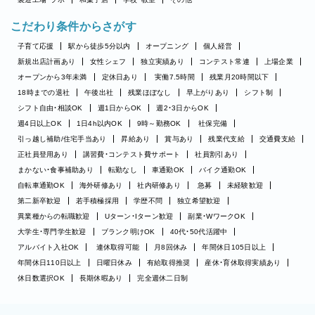
こだわり条件からさがす
子育て応援
駅から徒歩5分以内
オープニング
個人経営
新規出店計画あり
女性シェフ
独立実績あり
コンテスト常連
上場企業
オープンから3年未満
定休日あり
実働7.5時間
残業月20時間以下
18時までの退社
午後出社
残業ほぼなし
早上がりあり
シフト制
シフト自由・相談OK
週1日からOK
週2・3日からOK
週4日以上OK
1日4h以内OK
9時～勤務OK
社保完備
引っ越し補助/住宅手当あり
昇給あり
賞与あり
残業代支給
交通費支給
正社員登用あり
講習費・コンテスト費サポート
社員割引あり
まかない・食事補助あり
転勤なし
車通勤OK
バイク通勤OK
自転車通勤OK
海外研修あり
社内研修あり
急募
未経験歓迎
第二新卒歓迎
若手積極採用
学歴不問
独立希望歓迎
異業種からの転職歓迎
Uターン・Iターン歓迎
副業・WワークOK
大学生・専門学生歓迎
ブランク明けOK
40代・50代活躍中
アルバイト入社OK
連休取得可能
月8回休み
年間休日105日以上
年間休日110日以上
日曜日休み
有給取得推奨
産休・育休取得実績あり
休日数選択OK
長期休暇あり
完全週休二日制