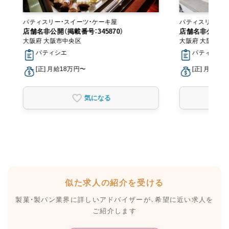
パティスリー・スイーツ・ケーキ屋
パティスリー・ス
店舗名非公開（掲載番号：345870）
店舗名非公開（掲載
大阪府 大阪市中央区
大阪府 大阪市東
パティシエ
パティシエ
[正] 月給18万円〜
[正] 月給18
気になる
似た求人の紹介を受ける
製菓・製パン業界に詳しいアドバイザーが、
希望に近い求人を
ご紹介します