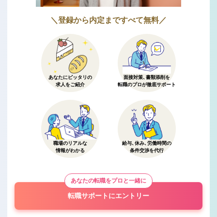
＼登録から内定まですべて無料／
あなたにピッタリの
面接対策、書類添削を
求人をご紹介
転職のプロが徹底サポート
職場のリアルな
給与、休み、労働時間の
情報がわかる
条件交渉を代行
あなたの転職をプロと一緒に
転職サポートにエントリー