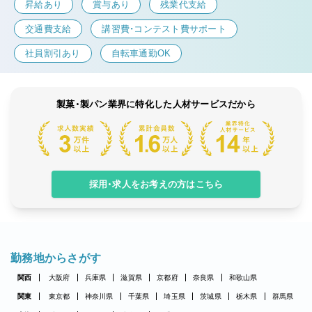
昇給あり
賞与あり
残業代支給
交通費支給
講習費・コンテスト費サポート
社員割引あり
自転車通勤OK
製菓・製パン業界に特化した人材サービスだから
採用・求人をお考えの方はこちら
勤務地からさがす
関西
大阪府
兵庫県
滋賀県
京都府
奈良県
和歌山県
関東
東京都
神奈川県
千葉県
埼玉県
茨城県
栃木県
群馬県