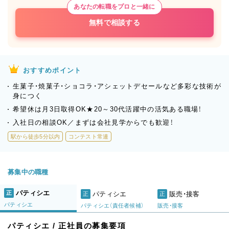
あなたの転職をプロと一緒に
無料で相談する
おすすめポイント
生菓子・焼菓子・ショコラ・アシェットデセールなど多彩な技術が
身につく
希望休は月3日取得OK★20～30代活躍中の活気ある職場！
入社日の相談OK／まずは会社見学からでも歓迎！
駅から徒歩5分以内
コンテスト常連
募集中の職種
パティシエ
正
パティシエ
販売・接客
正
正
パティシエ
パティシエ（責任者候補）
販売・接客
パティシエ / 正社員の募集要項