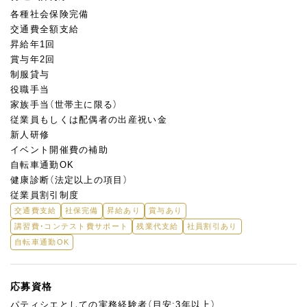
各種社会保険完備
交通費全額支給
昇給年1回
賞与年2回
制服貸与
役職手当
家族手当（世帯主に限る）
従業員もしくは配偶者の出産祝い金
新人研修
イベント開催費の補助
自転車通勤OK
健康診断（法定以上の項目）
従業員割引制度
交通費支給
社保完備
昇給あり
賞与あり
講習費・コンテスト費サポート
残業代支給
社員割引あり
自転車通勤OK
応募資格
パティシエとしての実務経験者（目安:3年以上）