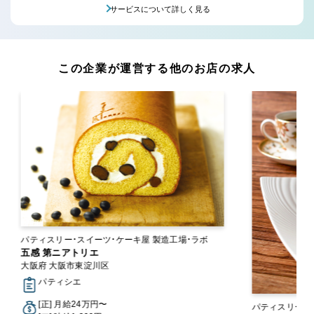
サービスについて詳しく見る
この企業が運営する他のお店の求人
パティスリー・スイーツ・ケーキ屋 製造工場・ラボ
五感 第ニアトリエ
大阪府 大阪市東淀川区
パティシエ
[正] 月給24万円〜
パティスリー・