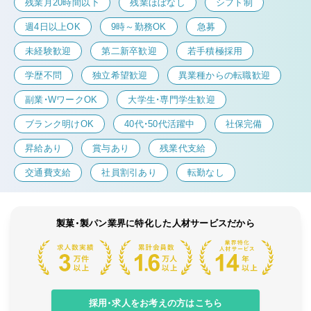
残業月20時間以下
残業ほぼなし
シフト制
週4日以上OK
9時～勤務OK
急募
未経験歓迎
第二新卒歓迎
若手積極採用
学歴不問
独立希望歓迎
異業種からの転職歓迎
副業・WワークOK
大学生・専門学生歓迎
ブランク明けOK
40代・50代活躍中
社保完備
昇給あり
賞与あり
残業代支給
交通費支給
社員割引あり
転勤なし
製菓・製パン業界に特化した人材サービスだから
採用・求人をお考えの方はこちら