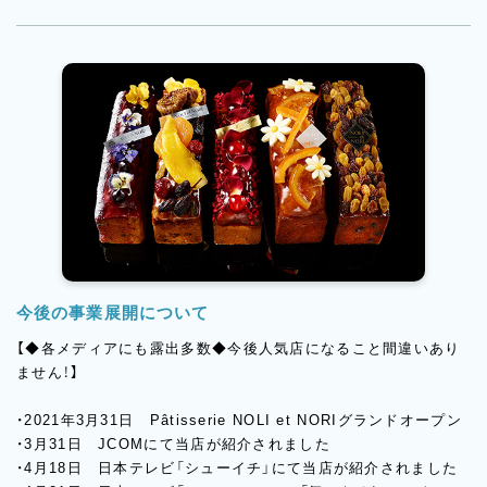
ジャーとしてスタッフの管理などもお任せしようと思っていま
す。
【Boulangerie NOLI et NORについて】
浜松町駅から徒歩3分に位置する当店は、姉妹店「Pâtisserie
NOLI et NORI」の世界観を受け継ぎ、2021年に誕生しました。素
材にこだわったパンを、丁寧な手仕事で一つひとつ仕上げており、
多くのお客様にご好評をいただいております。
業績好調により、こちらの店舗でも現在パン職人の増員を進めて
います。
ここでは商品開発や新メニューの提案、販売戦略など、パン作りに
とどまらず幅広い業務に携わるチャンスがあります。お客様に喜
んでいただけるパンを追求するために、スタッフ一人ひとりが成
今後の事業展開について
長を目指す環境です。
将来的には、店舗運営やイベント企画にも関わりながら、マネージ
【◆各メディアにも露出多数◆今後人気店になること間違いあり
ャーとしてスタッフ育成などにもチャレンジしていただければと
ません！】
考えています。
・2021年3月31日 Pâtisserie NOLI et NORIグランドオープン
お店の詳細はInstagramを是非ご覧ください！
・3月31日 JCOMにて当店が紹介されました
パティスリー:https://www.instagram.com/nolietnori/
・4月18日 日本テレビ「シューイチ」にて当店が紹介されました
ブーランジェリ