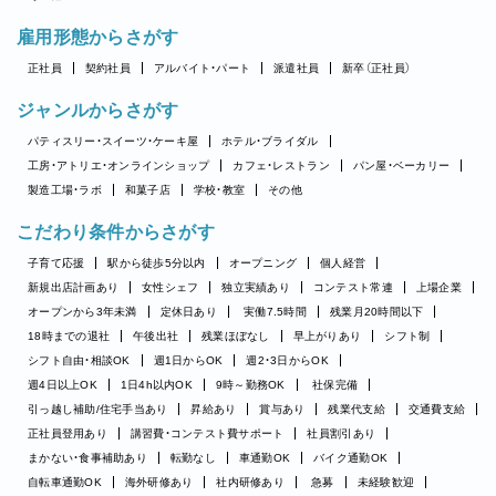
雇用形態からさがす
正社員
契約社員
アルバイト・パート
派遣社員
新卒（正社員）
ジャンルからさがす
パティスリー・スイーツ・ケーキ屋
ホテル・ブライダル
工房・アトリエ・オンラインショップ
カフェ・レストラン
パン屋・ベーカリー
製造工場・ラボ
和菓子店
学校・教室
その他
こだわり条件からさがす
子育て応援
駅から徒歩5分以内
オープニング
個人経営
新規出店計画あり
女性シェフ
独立実績あり
コンテスト常連
上場企業
オープンから3年未満
定休日あり
実働7.5時間
残業月20時間以下
18時までの退社
午後出社
残業ほぼなし
早上がりあり
シフト制
シフト自由・相談OK
週1日からOK
週2・3日からOK
週4日以上OK
1日4h以内OK
9時～勤務OK
社保完備
引っ越し補助/住宅手当あり
昇給あり
賞与あり
残業代支給
交通費支給
正社員登用あり
講習費・コンテスト費サポート
社員割引あり
まかない・食事補助あり
転勤なし
車通勤OK
バイク通勤OK
自転車通勤OK
海外研修あり
社内研修あり
急募
未経験歓迎