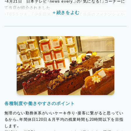
・4月21日 日本テレビ「news every.」の「気になる！」コーナーに
ー:https://www.instagram.com/boulangerienolietnori/
て当店が紹介されました
・TBSラジオ 「伊集院光とラジオと」にて当店のフィナンシェが
紹介されました
・2021年11月12日 Boulangerie NOLI et NORI グランドオー
プン
・2022年 ホットペッパーにて、都内版「TOKYOチーズケーキ」
にて当店自慢のバスクチーズケーキが掲載
・2023年テレ東『パンパンパン パンパンパン パンパンパンパ
ンパンパンパン』にてBoulangerie NOLI et NORIが紹介されま
した。
・2023年 日経新聞『何でもランキング』にてPâtisserie NOLI
et NORIのガレット・デ・ロワが第3位に選ばれました。
・2025年 テレビ朝日『家事やろう』にて当店をご紹介いただきま
した。
各種制度や働きやすさのポイント
無理のない勤務体系がいいケーキ作り・接客に繋がると思ってい
るから、年間休日120日＆月平均の残業時間も20時間以下を目指
します。