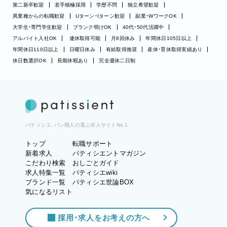
第二新卒歓迎
若手積極採用
学歴不問
独立希望歓迎
異業種からの転職歓迎
Uターン・Iターン歓迎
副業・WワークOK
大学生・専門学生歓迎
ブランク明けOK
40代・50代活躍中
アルバイト入社OK
連休取得可能
月8回休み
年間休日105日以上
年間休日110日以上
日曜日休み
有給取得推奨
産休・育休取得実績あり
休日数選択OK
長期休暇あり
完全週休二日制
パティシエ、パン職人の選ぶ求人サイトNo.1
トップ
転職サポート
新着求人
パティシエントマガジン
こだわり検索
おしごとガイド
求人特集一覧
パティシエwiki
ブランド一覧
パティシエ世論BOX
気になるリスト
採用・求人をお考えの方へ