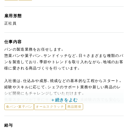
雇用形態
正社員
仕事内容
パンの製造業務をお任せします。
惣菜パンや菓子パン、サンドイッチなど、日々さまざまな種類のパ
ンを製造しており、季節やトレンドを取り入れながら、地域のお客
様に愛される商品づくりを行っています。
入社後は、仕込みや成形、焼成などの基本的な工程からスタート。
経験やスキルに応じて、シェフのサポート業務や新しい商品のレ
シピ開発にもチャレンジしていただけます。
先輩スタッフが丁寧にサポートするので、未経験の方でも安心し
てスタートできる環境です。
食パン・菓子パン
オールスクラッチ
商品開発
ゆくゆくは販売・接客にも携わっていただき、お客様とのコミュニ
ケーションや店舗運営など、ブーランジェリー全体を支える存在
給与