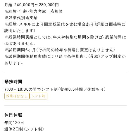
としてのご活躍を期待しています！
月給 240,000円〜280,000円
※経験・年齢・能力考慮 応相談
※残業代別途支給
※経験・スキルにより固定残業代を含む場合あり（詳細は面接時に
説明いたします）
※残業時間実績としては、年末や特別な期間を除けば、残業時間は
ほぼありません。
※試用期間6ヶ月（その間の給与や待遇に変更はありません）
※試用期間後勤務実績により給与条件見直し（昇給）アップ制度が
あります。
勤務時間
7:00～18:30の間でシフト制（実働8.5時間／休憩あり）
残業ほぼなし
シフト制
休日休暇
年間120日
週休2日制（シフト制）