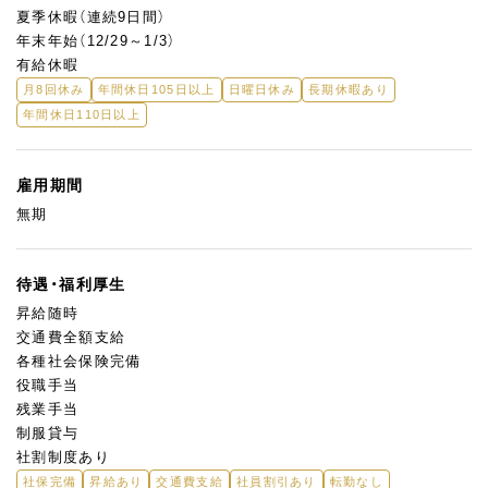
夏季休暇（連続9日間）
年末年始（12/29～1/3）
有給休暇
月8回休み
年間休日105日以上
日曜日休み
長期休暇あり
年間休日110日以上
雇用期間
無期
待遇・福利厚生
昇給随時
交通費全額支給
各種社会保険完備
役職手当
残業手当
制服貸与
社割制度あり
社保完備
昇給あり
交通費支給
社員割引あり
転勤なし