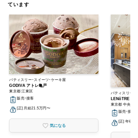
ています
パティスリー・スイーツ・ケーキ屋
GODIVA アトレ亀戸
東京都 江東区
パティスリー・
販売・接客
LENôTRE
東京都 中央区
[正] 月給21.5万円〜
販売・接客
[正] 年収3
気になる