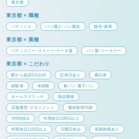
東京都
東京都 × 職種
パティシエ
パン職人・パン製造
販売・接客
東京都 × 業種
パティスリー・スイーツ・ケーキ屋
パン屋・ベーカリー
東京都 × こだわり
駅から徒歩5分以内
定休日あり
責任者
経験者
未経験
食パン・菓子パン
オールスクラッチ
商品開発
店舗運営・マネジメント
連休取得可能
月8回休み
年間休日105日以上
年間休日110日以上
日曜日休み
長期休暇あり