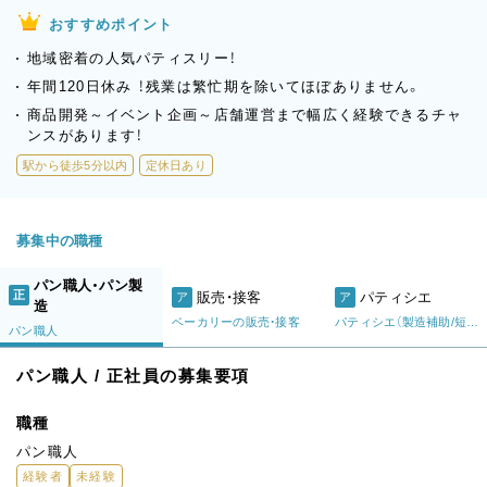
おすすめポイント
地域密着の人気パティスリー！
年間120日休み ！残業は繁忙期を除いてほぼありません。
商品開発～イベント企画～店舗運営まで幅広く経験できるチャ
ンスがあります！
駅から徒歩5分以内
定休日あり
募集中の職種
パン職人・パン製
正
販売・接客
パティシエ
ア
ア
造
ベーカリーの販売・接客
パティシエ（製造補助/短期）
パン職人
パン職人 / 正社員の募集要項
職種
パン職人
経験者
未経験