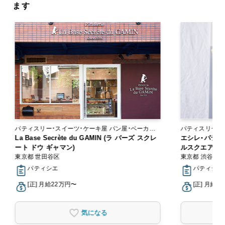
ます
パティスリー・スイーツ・ケーキ屋 パン屋・ベーカリ
パティスリー・
ー
La Base Secrète du GAMIN (ラ バーズ スクレ
エシレ・パティ
ート ドウ ギャマン)
ルスクエア
東京都 世田谷区
東京都 渋谷区
パティシエ
パティシエ,
[正] 月給22万円〜
[正] 月給2
気になる