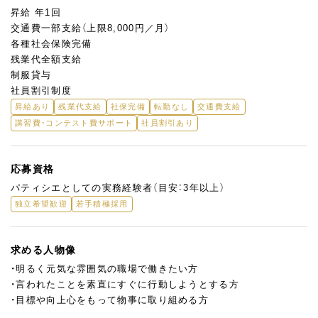
昇給 年1回
交通費一部支給（上限8,000円／月）
各種社会保険完備
残業代全額支給
制服貸与
社員割引制度
昇給あり
残業代支給
社保完備
転勤なし
交通費支給
講習費・コンテスト費サポート
社員割引あり
応募資格
パティシエとしての実務経験者（目安：3年以上）
独立希望歓迎
若手積極採用
求める人物像
・明るく元気な雰囲気の職場で働きたい方
・言われたことを素直にすぐに行動しようとする方
・目標や向上心をもって物事に取り組める方