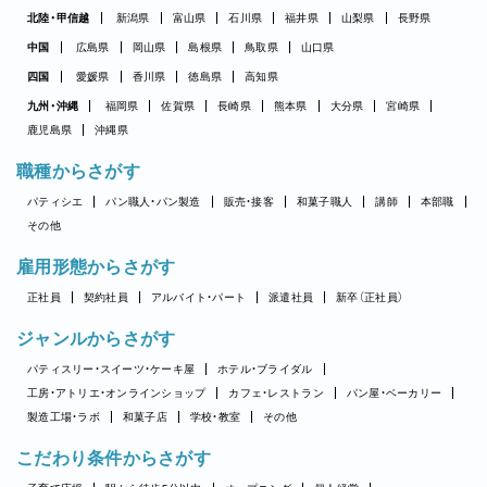
北陸・甲信越
新潟県
富山県
石川県
福井県
山梨県
長野県
中国
広島県
岡山県
島根県
鳥取県
山口県
四国
愛媛県
香川県
徳島県
高知県
九州・沖縄
福岡県
佐賀県
長崎県
熊本県
大分県
宮崎県
鹿児島県
沖縄県
職種からさがす
パティシエ
パン職人・パン製造
販売・接客
和菓子職人
講師
本部職
その他
雇用形態からさがす
正社員
契約社員
アルバイト・パート
派遣社員
新卒（正社員）
ジャンルからさがす
パティスリー・スイーツ・ケーキ屋
ホテル・ブライダル
工房・アトリエ・オンラインショップ
カフェ・レストラン
パン屋・ベーカリー
製造工場・ラボ
和菓子店
学校・教室
その他
こだわり条件からさがす