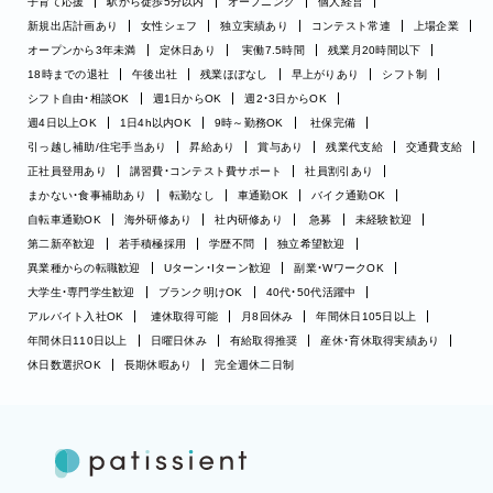
子育て応援
駅から徒歩5分以内
オープニング
個人経営
新規出店計画あり
女性シェフ
独立実績あり
コンテスト常連
上場企業
オープンから3年未満
定休日あり
実働7.5時間
残業月20時間以下
18時までの退社
午後出社
残業ほぼなし
早上がりあり
シフト制
シフト自由・相談OK
週1日からOK
週2・3日からOK
週4日以上OK
1日4h以内OK
9時～勤務OK
社保完備
引っ越し補助/住宅手当あり
昇給あり
賞与あり
残業代支給
交通費支給
正社員登用あり
講習費・コンテスト費サポート
社員割引あり
まかない・食事補助あり
転勤なし
車通勤OK
バイク通勤OK
自転車通勤OK
海外研修あり
社内研修あり
急募
未経験歓迎
第二新卒歓迎
若手積極採用
学歴不問
独立希望歓迎
異業種からの転職歓迎
Uターン・Iターン歓迎
副業・WワークOK
大学生・専門学生歓迎
ブランク明けOK
40代・50代活躍中
アルバイト入社OK
連休取得可能
月8回休み
年間休日105日以上
年間休日110日以上
日曜日休み
有給取得推奨
産休・育休取得実績あり
休日数選択OK
長期休暇あり
完全週休二日制