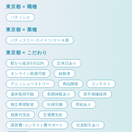
東京都 × 職種
パティシエ
東京都 × 業種
パティスリー・スイーツ・ケーキ屋
東京都 × こだわり
駅から徒歩5分以内
定休日あり
オンライン面接可能
経験者
デニッシュペストリー
商品開発
コンテスト
連休取得可能
長期休暇あり
若手積極採用
独立希望歓迎
社保完備
昇給あり
残業代支給
交通費支給
講習費・コンテスト費サポート
社員割引あり