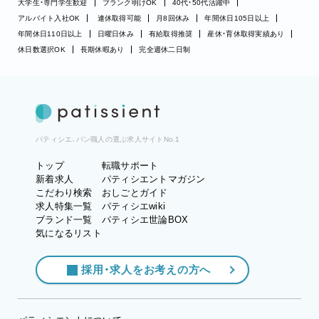
大学生・専門学生歓迎
ブランク明けOK
40代・50代活躍中
アルバイト入社OK
連休取得可能
月8回休み
年間休日105日以上
年間休日110日以上
日曜日休み
有給取得推奨
産休・育休取得実績あり
休日数選択OK
長期休暇あり
完全週休二日制
パティシエ、パン職人の選ぶ求人サイトNo.1
トップ
転職サポート
新着求人
パティシエントマガジン
こだわり検索
おしごとガイド
求人特集一覧
パティシエwiki
ブランド一覧
パティシエ世論BOX
気になるリスト
採用・求人をお考えの方へ