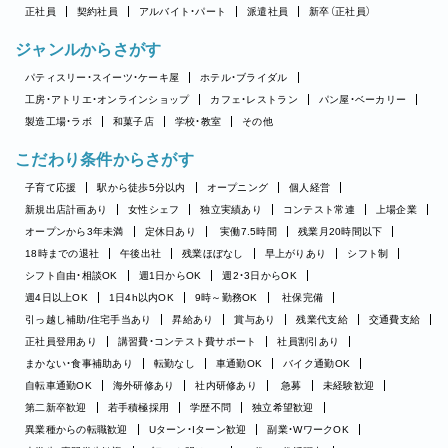
正社員
契約社員
アルバイト・パート
派遣社員
新卒（正社員）
ジャンルからさがす
パティスリー・スイーツ・ケーキ屋
ホテル・ブライダル
工房・アトリエ・オンラインショップ
カフェ・レストラン
パン屋・ベーカリー
製造工場・ラボ
和菓子店
学校・教室
その他
こだわり条件からさがす
子育て応援
駅から徒歩5分以内
オープニング
個人経営
新規出店計画あり
女性シェフ
独立実績あり
コンテスト常連
上場企業
オープンから3年未満
定休日あり
実働7.5時間
残業月20時間以下
18時までの退社
午後出社
残業ほぼなし
早上がりあり
シフト制
シフト自由・相談OK
週1日からOK
週2・3日からOK
週4日以上OK
1日4h以内OK
9時～勤務OK
社保完備
引っ越し補助/住宅手当あり
昇給あり
賞与あり
残業代支給
交通費支給
正社員登用あり
講習費・コンテスト費サポート
社員割引あり
まかない・食事補助あり
転勤なし
車通勤OK
バイク通勤OK
自転車通勤OK
海外研修あり
社内研修あり
急募
未経験歓迎
第二新卒歓迎
若手積極採用
学歴不問
独立希望歓迎
異業種からの転職歓迎
Uターン・Iターン歓迎
副業・WワークOK