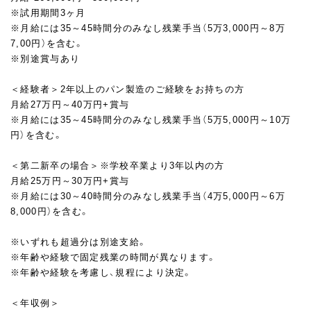
ンならビスケット生地でくるんだり、クリームパンやあんぱんな
※試用期間3ヶ月
どは包あんしたり…。
※月給には35～45時間分のみなし残業手当（5万3,000円～8万
生地を傷つけない正確性とスピードがポイント。
7,00円）を含む。
※別途賞与あり
▼焼き
パンの種類によって、焼き方はさまざま。
＜経験者＞2年以上のパン製造のご経験をお持ちの方
例えばフランスパンや食パンなどはじっくり長時間焼きますが、
月給27万円～40万円+賞与
あんぱんやクリームパンなどは高温で一気に焼き上げるのがポイ
※月給には35～45時間分のみなし残業手当（5万5,000円～10万
ント！
円）を含む。
■入社後の流れ
＜第二新卒の場合＞※学校卒業より3年以内の方
先輩社員から教わりながら、創業半世紀余のなかで培ってきた製
月給25万円～30万円+賞与
パンノウハウや、配合・レシピを学び、仕込み、成形、窯など、製パ
※月給には30～40時間分のみなし残業手当（4万5,000円～6万
ンの全工程の技術を習得していただきます。
8,000円）を含む。
技術と知識両面での製パン技術者を目指してください。
入社後5年を目標に、一人前を目指しましょう。
※いずれも超過分は別途支給。
また、経験や能力にもよりますが一定以上の技術と知識を得たら、
※年齢や経験で固定残業の時間が異なります。
自らのアイデアをパン（商品）という形に具現化して新商品開発に
※年齢や経験を考慮し、規程により決定。
挑戦したり、後輩の育成など人・商品・店舗のマネジメントもお任
せしたいと考えています。
＜年収例＞