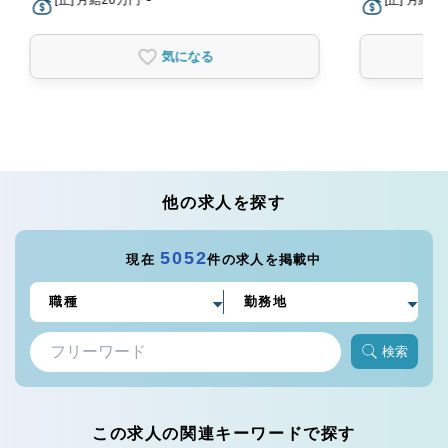
[正] 月給26万円〜
[正] 月給1
気になる
他の求人を探す
5052
現在
件の求人を掲載中
検索
この求人の関連キーワードで探す