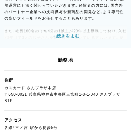
舗運営にも深く関わっていただきます。経験者の方には、国内外
のパートナー企業への技術供与や新商品の開発など、より専門性
の高いフィールドをお任せすることもあります。
また、社員100名のうち4分の1以上が20年以上勤務しており、入社
23年目で3人のお子さんを育てながら働いている方もいます。結
婚や出産を経ても安心して働き続けられる環境が整っており、社
員全体の8割以上が既婚者です。定年まで勤める社員も多く、再雇
用制度を利用して現役で活躍している方もいます。
勤務地
住所
カスカード さんプラザ本店
〒650-0021 兵庫県神戸市中央区三宮町1-8-1-040 さんプラザ
B1F
アクセス
各線「三ノ宮」駅から徒歩5分