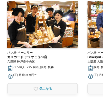
パン屋・ベーカリー
パン屋・ベーカ
カスカード デュオこうべ店
Bakery&Ca
兵庫県 神戸市中央区
大阪府 大阪市
パン職人・パン製造, 販売・接客
販売・接客
[正] 月給26万円〜
[正] 月給2
気になる