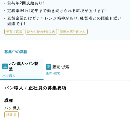
賞与年2回支給あり！
定着率94%！定年まで働き続けられる環境があります！
老舗企業だけどチャレンジ精神があり、経営者との距離も近い
組織です！
子育て応援
駅から徒歩5分以内
新規出店計画あり
募集中の職種
パン職人・パン製
正
販売・接客
正
造
販売・接客
パン職人
パン職人 / 正社員の募集要項
職種
パン職人
経験者