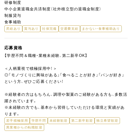
研修制度
中小企業退職金共済制度（社外積立型の退職金制度）
制服貸与
食事補助
昇給あり
賞与あり
社保完備
交通費支給
まかない・食事補助あり
応募資格
【学歴不問＆職種・業種未経験、第二新卒OK】
＜人柄重視で積極採用中！＞
◎「モノづくりに興味がある」「食べることが好き」「パンが好き」
という方、ぜひご応募ください！
※経験者の方はもちろん、調理や製菓のご経験がある方も、多数活
躍されています。
※未経験の方でも、基本から習得していただける環境と実績があ
ります。
若手積極採用
学歴不問
未経験歓迎
第二新卒歓迎
独立希望歓迎
異業種からの転職歓迎