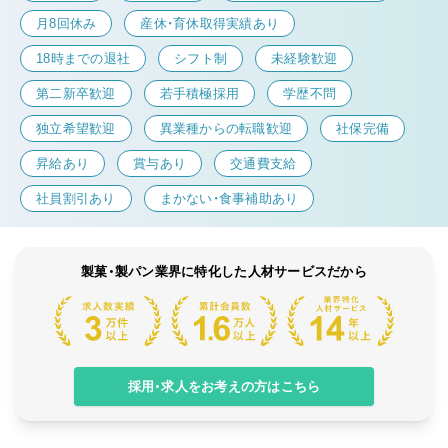
月8回休み
産休・育休取得実績あり
18時までの退社
シフト制
未経験歓迎
第二新卒歓迎
若手積極採用
学歴不問
独立希望歓迎
異業種からの転職歓迎
社保完備
昇給あり
賞与あり
交通費支給
社員割引あり
まかない・食事補助あり
製菓・製パン業界に特化した人材サービスだから
採用・求人をお考えの方はこちら