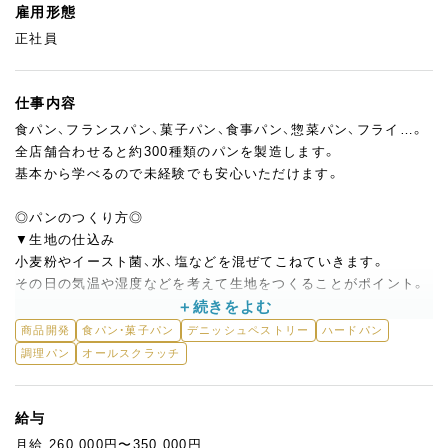
雇用形態
正社員
仕事内容
食パン、フランスパン、菓子パン、食事パン、惣菜パン、フライ…。
全店舗合わせると約300種類のパンを製造します。
基本から学べるので未経験でも安心いただけます。
◎パンのつくり方◎
▼生地の仕込み
小麦粉やイースト菌、水、塩などを混ぜてこねていきます。
その日の気温や湿度などを考えて生地をつくることがポイント。
▼分割
商品開発
食パン・菓子パン
デニッシュペストリー
ハードパン
何をいくつつくるのかを確認し、生地をカット。
調理パン
オールスクラッチ
大きさを均一にすることがポイント。
▼成型
給与
食パンなら金型に入れたり、クロワッサンなら巻いたり、メロンパ
月給 260,000円〜350,000円