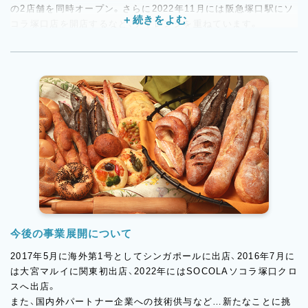
の2店舗を同時オープン。さらに2022年11月には阪急塚口駅にソ
コラ塚口店を開店するなど、チャレンジを重ねています。
また、国内外のパートナー企業への製パン技術の供与も行ってお
り、100年企業を目指してさらなる成長を続けています。私たちと
一緒に未来を創る仲間をお待ちしています。
＜事業展開＞
・2017年5月に海外第1号としてシンガポールに出店（現在9号店ま
で拡大）
・2018年7月には大宮マルイに関東初出店
・2020年9月には中国・杭州にも出店（現在2号店まで拡大）
・2022年11月に阪急塚口駅にソコラ塚口店
今後の事業展開について
2017年5月に海外第1号としてシンガポールに出店、2016年7月に
は大宮マルイに関東初出店、2022年にはSOCOLAソコラ塚口クロ
スへ出店。
また、国内外パートナー企業への技術供与など…新たなことに挑