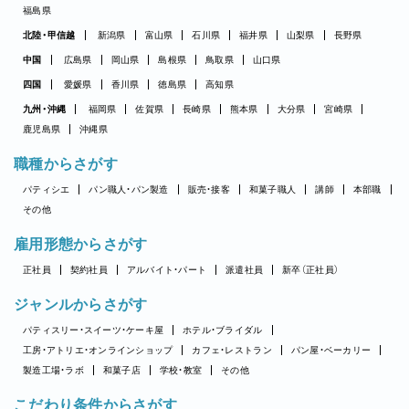
福島県
北陸・甲信越
新潟県
富山県
石川県
福井県
山梨県
長野県
中国
広島県
岡山県
島根県
鳥取県
山口県
四国
愛媛県
香川県
徳島県
高知県
九州・沖縄
福岡県
佐賀県
長崎県
熊本県
大分県
宮崎県
鹿児島県
沖縄県
職種からさがす
パティシエ
パン職人・パン製造
販売・接客
和菓子職人
講師
本部職
その他
雇用形態からさがす
正社員
契約社員
アルバイト・パート
派遣社員
新卒（正社員）
ジャンルからさがす
パティスリー・スイーツ・ケーキ屋
ホテル・ブライダル
工房・アトリエ・オンラインショップ
カフェ・レストラン
パン屋・ベーカリー
製造工場・ラボ
和菓子店
学校・教室
その他
こだわり条件からさがす