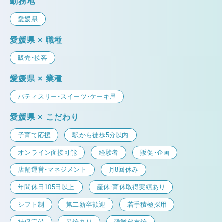
勤務地
愛媛県
愛媛県 × 職種
販売・接客
愛媛県 × 業種
パティスリー・スイーツ・ケーキ屋
愛媛県 × こだわり
子育て応援
駅から徒歩5分以内
オンライン面接可能
経験者
販促・企画
店舗運営・マネジメント
月8回休み
年間休日105日以上
産休・育休取得実績あり
シフト制
第二新卒歓迎
若手積極採用
社保完備
昇給あり
残業代支給