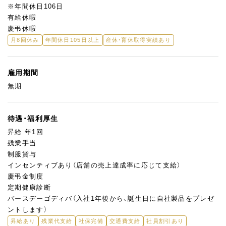
※年間休日106日
有給休暇
慶弔休暇
月8回休み
年間休日105日以上
産休・育休取得実績あり
雇用期間
無期
待遇・福利厚生
昇給 年1回
残業手当
制服貸与
インセンティブあり（店舗の売上達成率に応じて支給）
慶弔金制度
定期健康診断
バースデーゴディバ（入社1年後から、誕生日に自社製品をプレゼ
ントします）
昇給あり
残業代支給
社保完備
交通費支給
社員割引あり