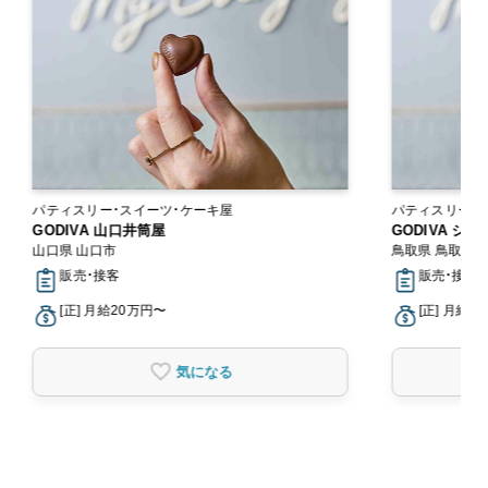
パティスリー・スイーツ・ケーキ屋
パティスリー・
GODIVA 山口井筒屋
GODIVA シ
山口県 山口市
鳥取県 鳥取市
販売・接客
販売・接客
[正] 月給20万円〜
[正] 月給2
気になる