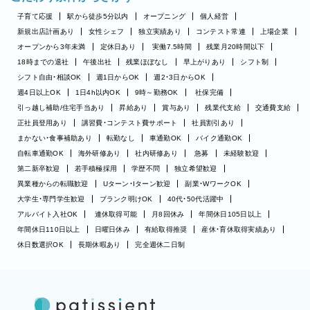
子育て応援
駅から徒歩5分以内
オープニング
個人経営
新規出店計画あり
女性シェフ
独立実績あり
コンテスト常連
上場企業
オープンから3年未満
定休日あり
実働7.5時間
残業月20時間以下
18時までの退社
午後出社
残業ほぼなし
早上がりあり
シフト制
シフト自由・相談OK
週1日からOK
週2・3日からOK
週4日以上OK
1日4h以内OK
9時～勤務OK
社保完備
引っ越し補助/住宅手当あり
昇給あり
賞与あり
残業代支給
交通費支給
正社員登用あり
講習費・コンテスト費サポート
社員割引あり
まかない・食事補助あり
転勤なし
車通勤OK
バイク通勤OK
自転車通勤OK
海外研修あり
社内研修あり
急募
未経験歓迎
第二新卒歓迎
若手積極採用
学歴不問
独立希望歓迎
異業種からの転職歓迎
Uターン・Iターン歓迎
副業・WワークOK
大学生・専門学生歓迎
ブランク明けOK
40代・50代活躍中
アルバイト入社OK
連休取得可能
月8回休み
年間休日105日以上
年間休日110日以上
日曜日休み
有給取得推奨
産休・育休取得実績あり
休日数選択OK
長期休暇あり
完全週休二日制