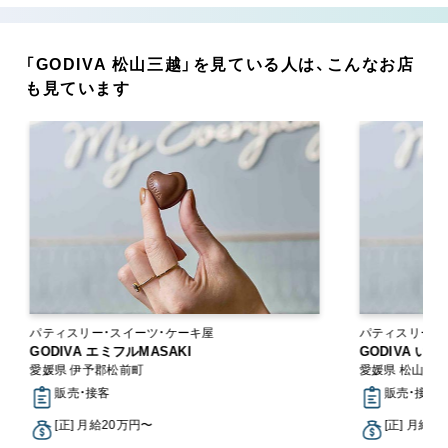
「GODIVA 松山三越」を見ている人は、こんなお店
も見ています
パティスリー・スイーツ・ケーキ屋
パティスリー・
GODIVA エミフルMASAKI
GODIVA い
愛媛県 伊予郡松前町
愛媛県 松山市
販売・接客
販売・接客
[正] 月給20万円〜
[正] 月給2