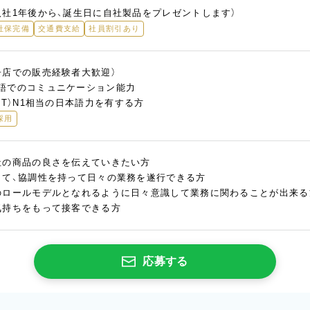
入社1年後から、誕生日に自社製品をプレゼントします）
社保完備
交通費支給
社員割引あり
子店での販売経験者大歓迎）
語でのコミュニケーション能力
PT）N1相当の日本語力を有する方
採用
社の商品の良さを伝えていきたい方
して、協調性を持って日々の業務を遂行できる方
のロールモデルとなれるように日々意識して業務に関わることが出来る
気持ちをもって接客できる方
応募する