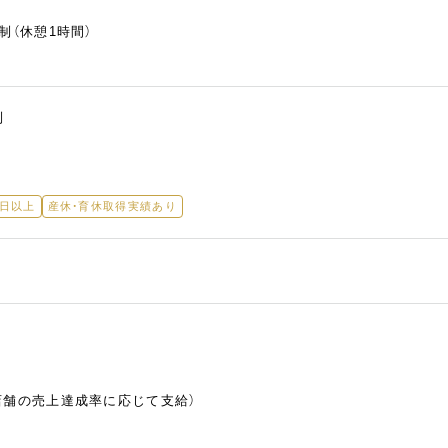
制（休憩1時間）
制
5日以上
産休・育休取得実績あり
店舗の売上達成率に応じて支給）