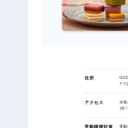
住所
GO
〒7
アクセス
水島
JR
受動喫煙対策
受動