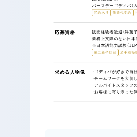
バースデーゴディバ（
昇給あり
残業代支給
応募資格
販売経験者歓迎（洋菓
業務上支障のない日本
※日本語能力試験（JL
第二新卒歓迎
若手積極
求める人物像
・ゴディバが好きで自
・チームワークを大切
・アルバイトスタッフ
・お客様に寄り添った