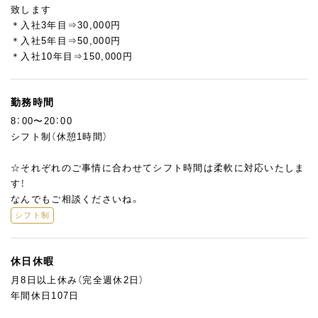
◎即戦力となるスキル
致します
・チョコレートのテンパリング
＊入社3年目⇒30,000円
・ショートケーキやタルトの仕上げ
＊入社5年目⇒50,000円
・シフォンケーキのナッペ
＊入社10年目⇒150,000円
・ムースの仕込み
勤務時間
8：00〜20：00
シフト制（休憩1時間）
☆それぞれのご事情に合わせてシフト時間は柔軟に対応いたしま
す！
なんでもご相談くださいね。
シフト制
休日休暇
月8日以上休み（完全週休2日）
年間休日107日