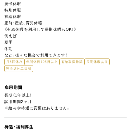
慶弔休暇
特別休暇
有給休暇
産前・産後、育児休暇
《有給休暇を利用して長期休暇もOK！》
例えば…
夏季
冬期
など、様々な機会で利用できます！
月8回休み
年間休日105日以上
有給取得推奨
長期休暇あり
完全週休二日制
雇用期間
長期（1年以上）
試用期間2ヶ月
※給与や待遇に変更はありません。
待遇・福利厚生