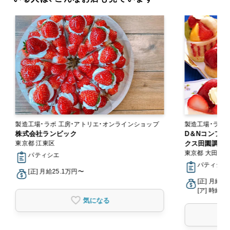
製造工場・ラボ 工房・アトリエ・オンラインショップ
製造工場・ラボ
株式会社ランビック
D＆Nコンフェ
東京都 江東区
クス田園調布
東京都 大田区
パティシエ
パティシエ
[正] 月給25.1万円〜
[正] 月給2
[ア] 時給1,
気になる