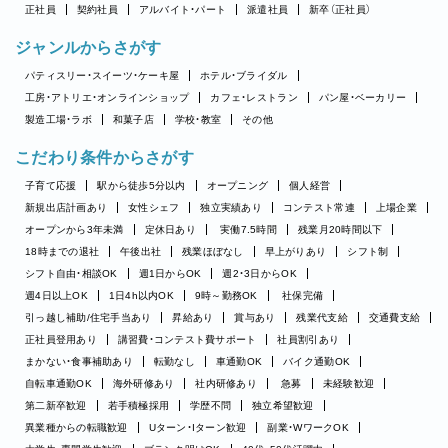
正社員
契約社員
アルバイト・パート
派遣社員
新卒（正社員）
ジャンルからさがす
パティスリー・スイーツ・ケーキ屋
ホテル・ブライダル
工房・アトリエ・オンラインショップ
カフェ・レストラン
パン屋・ベーカリー
製造工場・ラボ
和菓子店
学校・教室
その他
こだわり条件からさがす
子育て応援
駅から徒歩5分以内
オープニング
個人経営
新規出店計画あり
女性シェフ
独立実績あり
コンテスト常連
上場企業
オープンから3年未満
定休日あり
実働7.5時間
残業月20時間以下
18時までの退社
午後出社
残業ほぼなし
早上がりあり
シフト制
シフト自由・相談OK
週1日からOK
週2・3日からOK
週4日以上OK
1日4h以内OK
9時～勤務OK
社保完備
引っ越し補助/住宅手当あり
昇給あり
賞与あり
残業代支給
交通費支給
正社員登用あり
講習費・コンテスト費サポート
社員割引あり
まかない・食事補助あり
転勤なし
車通勤OK
バイク通勤OK
自転車通勤OK
海外研修あり
社内研修あり
急募
未経験歓迎
第二新卒歓迎
若手積極採用
学歴不問
独立希望歓迎
異業種からの転職歓迎
Uターン・Iターン歓迎
副業・WワークOK