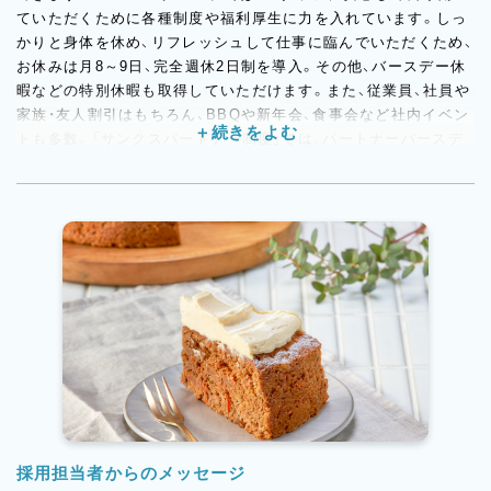
ていただくために各種制度や福利厚生に力を入れています。しっ
かりと身体を休め、リフレッシュして仕事に臨んでいただくため、
お休みは月8～9日、完全週休2日制を導入。その他、バースデー休
暇などの特別休暇も取得していただけます。また、従業員、社員や
家族・友人割引はもちろん、BBQや新年会、食事会など社内イベン
トも多数。「サンクスパートナー制度」では、パートナーバースデ
ー休暇やサンクスディナー優待があり、パートナーへの日頃の感
謝を伝えることができます。結婚・出産お祝い休暇と給付金、育児
休業給付金、出産一時金などライフイベントをサポートする制度
も。将来を見据えた働き方を考えている方にはぴったりの環境で
す。
採用担当者からのメッセージ