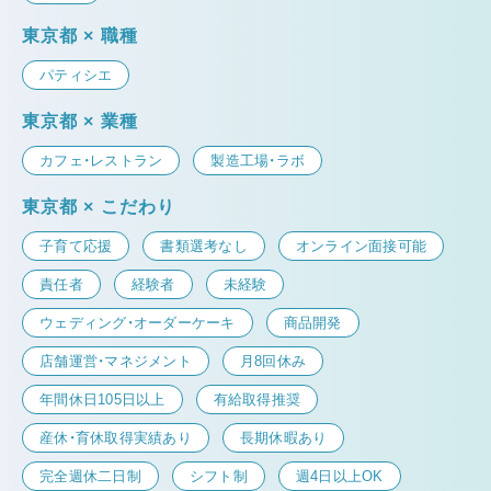
東京都 × 職種
パティシエ
東京都 × 業種
カフェ・レストラン
製造工場・ラボ
東京都 × こだわり
子育て応援
書類選考なし
オンライン面接可能
責任者
経験者
未経験
ウェディング・オーダーケーキ
商品開発
店舗運営・マネジメント
月8回休み
年間休日105日以上
有給取得推奨
産休・育休取得実績あり
長期休暇あり
完全週休二日制
シフト制
週4日以上OK