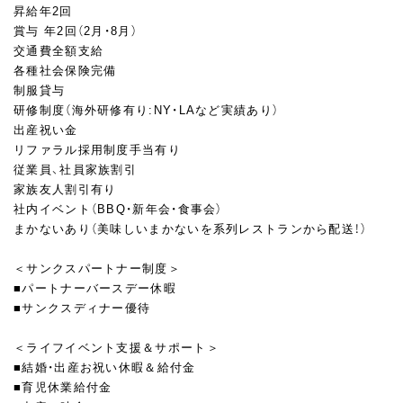
昇給年2回
賞与 年2回（2月・8月）
交通費全額支給
各種社会保険完備
制服貸与
研修制度（海外研修有り:NY・LAなど実績あり）
出産祝い金
リファラル採用制度手当有り
従業員、社員家族割引
家族友人割引有り
社内イベント（BBQ・新年会・食事会）
まかないあり（美味しいまかないを系列レストランから配送！）
＜サンクスパートナー制度＞
■パートナーバースデー休暇
■サンクスディナー優待
＜ライフイベント支援＆サポート＞
■結婚・出産お祝い休暇＆給付金
■育児休業給付金