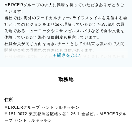
MERCERグループの求人に興味を持っていただきありがとうご
ざいます！
当社では、海外のフードカルチャー、ライフスタイルを発信する会
社としてのビジョンをより深く理解していただくため、流行の最
先端であるニューヨークやロサンゼルス、パリなどで食や文化を
体験していただく海外研修制度も用意しています。
社員全員が同じ方向を向き、チームとしての結束も強いので人間
関係や会社の雰囲気の良さにも自信があります。
社歴や年齢、職種にとらわれることなく意見を発していける社風
なので、あなたのアイディアもどんどん会社の成長に活かしてい
ってくださいね。
「どんな会社か気になる！」という方！まずは会社見学や、ざっくば
勤務地
らんにお話しするカジュアル面談のお申し込みも大歓迎です。
気になることは何でも聞いてくださいね。
あなたと一緒に働けることを楽しみにしています！
住所
MERCERグループ セントラルキッチン
〒151-0072 東京都渋谷区幡ヶ谷1-26-1 金城ビル MERCERグル
ープ セントラルキッチン