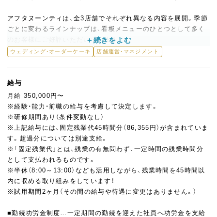
アフタヌーンティは、全3店舗でそれぞれ異なる内容を展開。季節
ごとに変わるラインナップは、看板メニューのひとつとして多く
のお客様にご好評いただいています。
ウェディングや誕生日など、特別な日のオーダーケーキに携わる
ウェディング・オーダーケーキ
店舗運営・マネジメント
機会も多く、パティシエとしての経験や感性を存分に発揮できる
ポジションです。
給与
基本的にはすべて手作りで、効率化のために一部機械も導入しな
月給 350,000円〜
がらも、手仕事の魅力とクオリティを大切にしています。
※経験・能力・前職の給与を考慮して決定します。
これまでの経験を活かして即戦力としてご活躍いただきながら、
※研修期間あり（条件変動なし）
若手メンバーへの技術指導や現場マネジメントにも関わっていた
※上記給与には、固定残業代45時間分（86,355円）が含まれていま
だきます。
す。超過分については別途支給。
※「固定残業代」とは、残業の有無問わず、一定時間の残業時間分
【具体的には…】
として支払われるものです。
◎作っていただくもの
※半休（8:00～13:00）なども活用しながら、残業時間を45時間以
・ウェディングや貸切などのパーティーケーキ、デザート
内に収める取り組みをしています！
・フィナンシェやクッキーなどの焼き菓子製造
※試用期間2ヶ月（その間の給与や待遇に変更はありません。）
・系列レストランのデザート
■勤続功労金制度…一定期間の勤続を迎えた社員へ功労金を支給