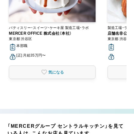
パティスリー・スイーツ・ケーキ屋 製造工場・ラボ
製造工場・ラボ
MERCER OFFICE 株式会社（本社）
店舗名非公開（掲
東京都 渋谷区
東京都 渋谷区
本部職
[正] 月給35万円〜
気になる
「MERCERグループ セントラルキッチン」を見て
いる人は、こんなお店も見ています