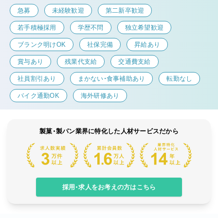
急募
未経験歓迎
第二新卒歓迎
若手積極採用
学歴不問
独立希望歓迎
ブランク明けOK
社保完備
昇給あり
賞与あり
残業代支給
交通費支給
社員割引あり
まかない・食事補助あり
転勤なし
バイク通勤OK
海外研修あり
製菓・製パン業界に特化した人材サービスだから
採用・求人をお考えの方はこちら