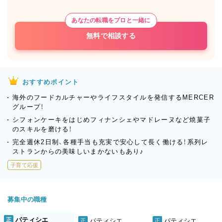
あなたの転職をプロと一緒に
無料で相談する
おすすめポイント
海外のフードカルチャーやライフスタイルを発信するMERCER
グループ！
シフォンケーキをはじめフィナンシェやマドレーヌなど焼菓子
のスキルを磨ける！
完全週休2日制、各種手当も充実で安心して長く働ける！系列レ
ストランからの美味しいまかないもあり♪
子育て応援
募集中の職種
パティシエ
正
パティシエ
パティシエ
正
正