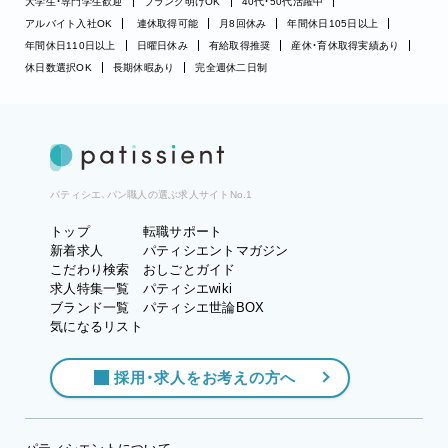
大学生・専門学生歓迎
ブランク明けOK
40代・50代活躍中
アルバイト入社OK
連休取得可能
月8回休み
年間休日105日以上
年間休日110日以上
日曜日休み
有給取得推奨
産休・育休取得実績あり
休日数選択OK
長期休暇あり
完全週休二日制
パティシエ、パン職人の選ぶ求人サイトNo.1
トップ
転職サポート
新着求人
パティシエントマガジン
こだわり検索
おしごとガイド
求人特集一覧
パティシエwiki
ブランド一覧
パティシエ世論BOX
気になるリスト
採用・求人をお考えの方へ