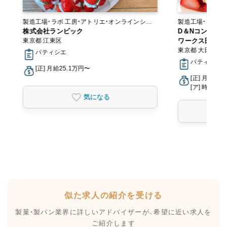
製造工場・ラボ 工房・アトリエ・オンラインショ
製造工場・ラボ
ル
ップ
株式会社ランビック
D＆Nコンフェ
東京都 江東区
ワークス田園調
東京都 大田区
パティシエ
パティシエ
[正] 月給25.1万円〜
[正] 月給22
[ア] 時給1,2
気になる
似た求人の紹介を受ける
製菓・製パン業界に詳しいアドバイザーが、
希望に近い求人を
ご紹介します