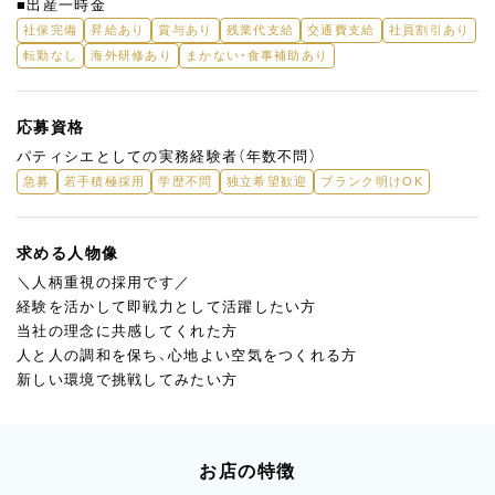
■出産一時金
社保完備
昇給あり
賞与あり
残業代支給
交通費支給
社員割引あり
転勤なし
海外研修あり
まかない・食事補助あり
応募資格
パティシエとしての実務経験者（年数不問）
急募
若手積極採用
学歴不問
独立希望歓迎
ブランク明けOK
求める人物像
＼人柄重視の採用です／
経験を活かして即戦力として活躍したい方
当社の理念に共感してくれた方
人と人の調和を保ち、心地よい空気をつくれる方
新しい環境で挑戦してみたい方
お店の特徴