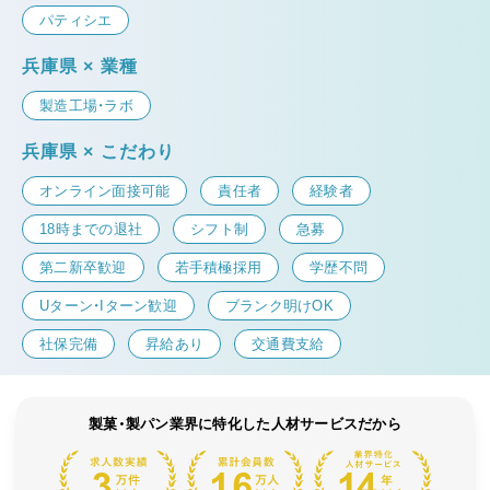
パティシエ
兵庫県 × 業種
製造工場・ラボ
兵庫県 × こだわり
オンライン面接可能
責任者
経験者
18時までの退社
シフト制
急募
第二新卒歓迎
若手積極採用
学歴不問
Uターン・Iターン歓迎
ブランク明けOK
社保完備
昇給あり
交通費支給
製菓・製パン業界に特化した人材サービスだから