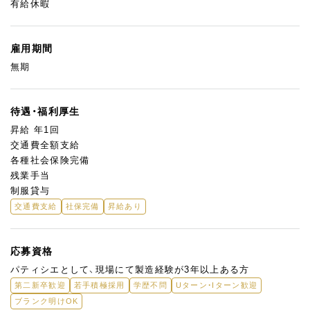
有給休暇
雇用期間
無期
待遇・福利厚生
昇給 年1回
交通費全額支給
各種社会保険完備
残業手当
制服貸与
交通費支給
社保完備
昇給あり
応募資格
パティシエとして、現場にて製造経験が3年以上ある方
第二新卒歓迎
若手積極採用
学歴不問
Uターン・Iターン歓迎
ブランク明けOK