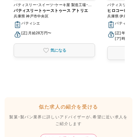
パティスリー・スイーツ・ケーキ屋 製造工場・ラ
パティスリー・スイーツ
ボ
パティスリートゥーストゥース アトリエ
ボ
ヒロコーヒー 
兵庫県 神戸市中央区
兵庫県 伊丹市
パティシエ
パティシエ
[正] 月給28万円〜
[正] 年収30
[ア] 時給1,1
気になる
似た求人の紹介を受ける
製菓・製パン業界に詳しいアドバイザーが、
希望に近い求人を
ご紹介します