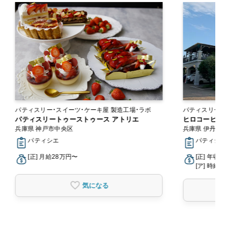
パティスリー・スイーツ・ケーキ屋 製造工場・ラボ
パティスリートゥーストゥース アトリエ
ヒロコーヒー 
兵庫県 神戸市中央区
兵庫県 伊丹市
パティシエ
パティシエ
[正] 月給28万円〜
[正] 年収3
[ア] 時給1,
気になる