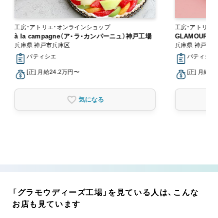
工房・アトリエ・オンラインショップ
工房・アトリエ
à la campagne（ア・ラ・カンパーニュ）神戸工場
GLAMOURD
兵庫県 神戸市兵庫区
兵庫県 神戸市
パティシエ
パティシエ
[正] 月給24.2万円〜
[正] 月給2
気になる
「グラモウディーズ工場」を見ている人は、こんな
お店も見ています