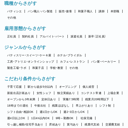
職種からさがす
パティシエ
パン職人・パン製造
販売・接客
和菓子職人
講師
本部職
その他
雇用形態からさがす
正社員
契約社員
アルバイト・パート
派遣社員
新卒（正社員）
ジャンルからさがす
パティスリー・スイーツ・ケーキ屋
ホテル・ブライダル
工房・アトリエ・オンラインショップ
カフェ・レストラン
パン屋・ベーカリー
製造工場・ラボ
和菓子店
学校・教室
その他
こだわり条件からさがす
子育て応援
駅から徒歩5分以内
オープニング
個人経営
新規出店計画あり
女性シェフ
独立実績あり
コンテスト常連
上場企業
オープンから3年未満
定休日あり
実働7.5時間
残業月20時間以下
18時までの退社
午後出社
残業ほぼなし
早上がりあり
シフト制
シフト自由・相談OK
週1日からOK
週2・3日からOK
週4日以上OK
1日4h以内OK
9時～勤務OK
社保完備
引っ越し補助/住宅手当あり
昇給あり
賞与あり
残業代支給
交通費支給