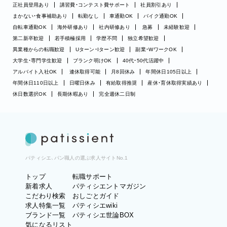
正社員登用あり
講習費・コンテスト費サポート
社員割引あり
まかない・食事補助あり
転勤なし
車通勤OK
バイク通勤OK
自転車通勤OK
海外研修あり
社内研修あり
急募
未経験歓迎
第二新卒歓迎
若手積極採用
学歴不問
独立希望歓迎
異業種からの転職歓迎
Uターン・Iターン歓迎
副業・WワークOK
大学生・専門学生歓迎
ブランク明けOK
40代・50代活躍中
アルバイト入社OK
連休取得可能
月8回休み
年間休日105日以上
年間休日110日以上
日曜日休み
有給取得推奨
産休・育休取得実績あり
休日数選択OK
長期休暇あり
完全週休二日制
パティシエ、パン職人の選ぶ求人サイトNo.1
トップ
転職サポート
新着求人
パティシエントマガジン
こだわり検索
おしごとガイド
求人特集一覧
パティシエwiki
ブランド一覧
パティシエ世論BOX
気になるリスト