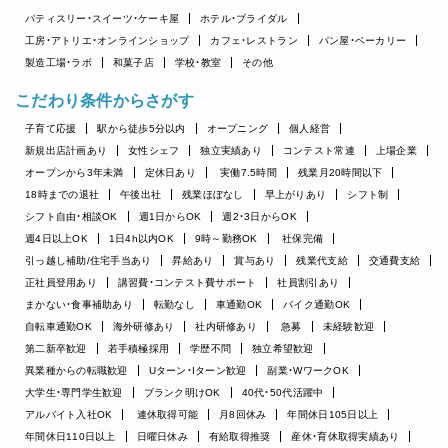
パティスリー・スイーツ・ケーキ屋
ホテル・ブライダル
工房・アトリエ・オンラインショップ
カフェ・レストラン
パン屋・ベーカリー
製造工場・ラボ
和菓子店
学校・教室
その他
こだわり条件からさがす
子育て応援
駅から徒歩5分以内
オープニング
個人経営
新規出店計画あり
女性シェフ
独立実績あり
コンテスト常連
上場企業
オープンから3年未満
定休日あり
実働7.5時間
残業月20時間以下
18時までの退社
午後出社
残業ほぼなし
早上がりあり
シフト制
シフト自由・相談OK
週1日からOK
週2・3日からOK
週4日以上OK
1日4h以内OK
9時～勤務OK
社保完備
引っ越し補助/住宅手当あり
昇給あり
賞与あり
残業代支給
交通費支給
正社員登用あり
講習費・コンテスト費サポート
社員割引あり
まかない・食事補助あり
転勤なし
車通勤OK
バイク通勤OK
自転車通勤OK
海外研修あり
社内研修あり
急募
未経験歓迎
第二新卒歓迎
若手積極採用
学歴不問
独立希望歓迎
異業種からの転職歓迎
Uターン・Iターン歓迎
副業・WワークOK
大学生・専門学生歓迎
ブランク明けOK
40代・50代活躍中
アルバイト入社OK
連休取得可能
月8回休み
年間休日105日以上
年間休日110日以上
日曜日休み
有給取得推奨
産休・育休取得実績あり