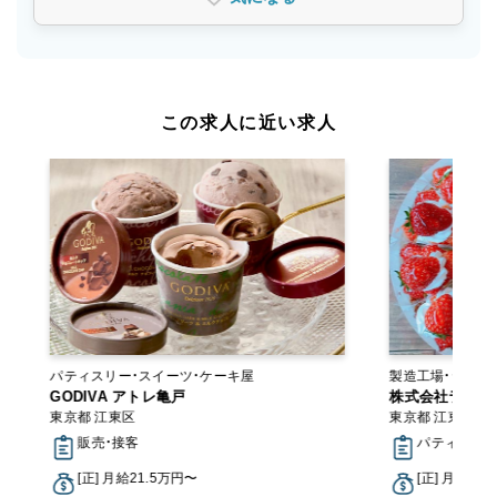
この求人に近い求人
パティスリー・スイーツ・ケーキ屋
製造工場・ラボ 工房・アトリエ・オンラインショ
GODIVA アトレ亀戸
ップ
株式会社ランビ
東京都 江東区
東京都 江東区
販売・接客
パティシエ
[正] 月給21.5万円〜
[正] 月給25