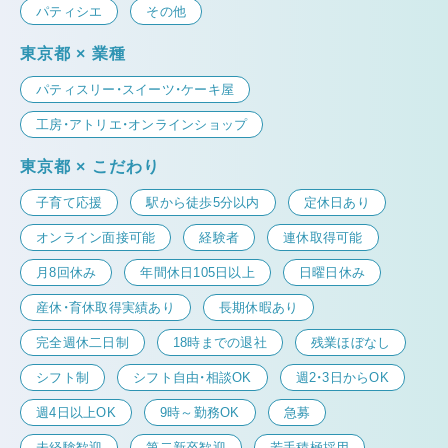
パティシエ
その他
東京都 × 業種
パティスリー・スイーツ・ケーキ屋
工房・アトリエ・オンラインショップ
東京都 × こだわり
子育て応援
駅から徒歩5分以内
定休日あり
オンライン面接可能
経験者
連休取得可能
月8回休み
年間休日105日以上
日曜日休み
産休・育休取得実績あり
長期休暇あり
完全週休二日制
18時までの退社
残業ほぼなし
シフト制
シフト自由・相談OK
週2・3日からOK
週4日以上OK
9時～勤務OK
急募
未経験歓迎
第二新卒歓迎
若手積極採用