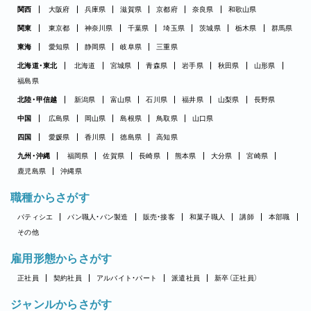
関西
大阪府
兵庫県
滋賀県
京都府
奈良県
和歌山県
関東
東京都
神奈川県
千葉県
埼玉県
茨城県
栃木県
群馬県
東海
愛知県
静岡県
岐阜県
三重県
北海道・東北
北海道
宮城県
青森県
岩手県
秋田県
山形県
福島県
北陸・甲信越
新潟県
富山県
石川県
福井県
山梨県
長野県
中国
広島県
岡山県
島根県
鳥取県
山口県
四国
愛媛県
香川県
徳島県
高知県
九州・沖縄
福岡県
佐賀県
長崎県
熊本県
大分県
宮崎県
鹿児島県
沖縄県
職種からさがす
パティシエ
パン職人・パン製造
販売・接客
和菓子職人
講師
本部職
その他
雇用形態からさがす
正社員
契約社員
アルバイト・パート
派遣社員
新卒（正社員）
ジャンルからさがす