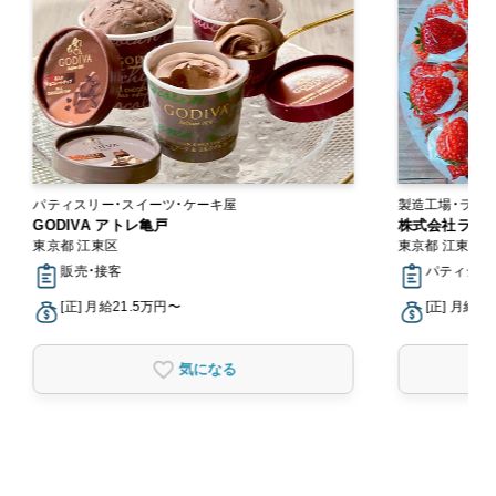
パティスリー・スイーツ・ケーキ屋
GODIVA アトレ亀戸
株式会社ラン
東京都 江東区
東京都 江東区
販売・接客
パティシエ
[正] 月給21.5万円〜
[正] 月給2
気になる