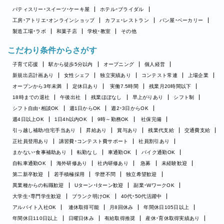
パティスリー・スイーツ・ケーキ屋
ホテル・ブライダル
工房・アトリエ・オンラインショップ
カフェ・レストラン
パン屋・ベーカリー
製造工場・ラボ
和菓子店
学校・教室
その他
こだわり条件からさがす
子育て応援
駅から徒歩5分以内
オープニング
個人経営
新規出店計画あり
女性シェフ
独立実績あり
コンテスト常連
上場企業
オープンから3年未満
定休日あり
実働7.5時間
残業月20時間以下
18時までの退社
午後出社
残業ほぼなし
早上がりあり
シフト制
シフト自由・相談OK
週1日からOK
週2・3日からOK
週4日以上OK
1日4h以内OK
9時～勤務OK
社保完備
引っ越し補助/住宅手当あり
昇給あり
賞与あり
残業代支給
交通費支給
正社員登用あり
講習費・コンテスト費サポート
社員割引あり
まかない・食事補助あり
転勤なし
車通勤OK
バイク通勤OK
自転車通勤OK
海外研修あり
社内研修あり
急募
未経験歓迎
第二新卒歓迎
若手積極採用
学歴不問
独立希望歓迎
異業種からの転職歓迎
Uターン・Iターン歓迎
副業・WワークOK
大学生・専門学生歓迎
ブランク明けOK
40代・50代活躍中
アルバイト入社OK
連休取得可能
月8回休み
年間休日105日以上
年間休日110日以上
日曜日休み
有給取得推奨
産休・育休取得実績あり