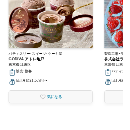
パティスリー・スイーツ・ケーキ屋
GODIVA アトレ亀戸
株式会社ラン
東京都 江東区
東京都 江東区
販売・接客
パティシエ
[正] 月給21.5万円〜
[正] 月給2
気になる