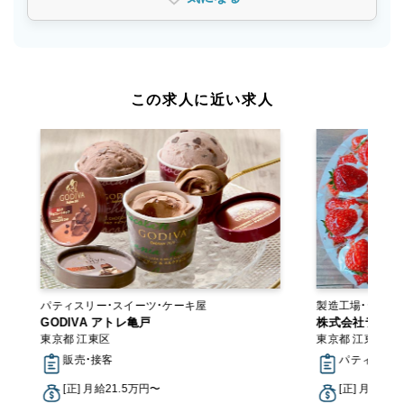
この求人に近い求人
パティスリー・スイーツ・ケーキ屋
製造工場・ラボ 工房・アトリエ・オンラインショ
GODIVA アトレ亀戸
ップ
株式会社ランビ
東京都 江東区
東京都 江東区
販売・接客
パティシエ
[正] 月給21.5万円〜
[正] 月給25