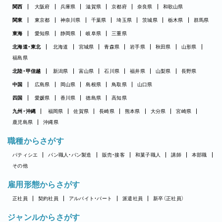
関西
大阪府
兵庫県
滋賀県
京都府
奈良県
和歌山県
関東
東京都
神奈川県
千葉県
埼玉県
茨城県
栃木県
群馬県
東海
愛知県
静岡県
岐阜県
三重県
北海道・東北
北海道
宮城県
青森県
岩手県
秋田県
山形県
福島県
北陸・甲信越
新潟県
富山県
石川県
福井県
山梨県
長野県
中国
広島県
岡山県
島根県
鳥取県
山口県
四国
愛媛県
香川県
徳島県
高知県
九州・沖縄
福岡県
佐賀県
長崎県
熊本県
大分県
宮崎県
鹿児島県
沖縄県
職種からさがす
パティシエ
パン職人・パン製造
販売・接客
和菓子職人
講師
本部職
その他
雇用形態からさがす
正社員
契約社員
アルバイト・パート
派遣社員
新卒（正社員）
ジャンルからさがす