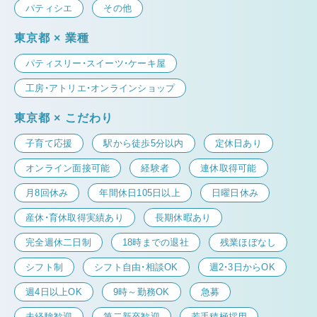
パティシエ
その他
東京都 × 業種
パティスリー・スイーツ・ケーキ屋
工房・アトリエ・オンラインショップ
東京都 × こだわり
子育て応援
駅から徒歩5分以内
定休日あり
オンライン面接可能
経験者
連休取得可能
月8回休み
年間休日105日以上
日曜日休み
産休・育休取得実績あり
長期休暇あり
完全週休二日制
18時までの退社
残業ほぼなし
シフト制
シフト自由・相談OK
週2・3日からOK
週4日以上OK
9時～勤務OK
急募
未経験歓迎
第二新卒歓迎
若手積極採用