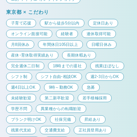
東京都 × こだわり
子育て応援
駅から徒歩5分以内
定休日あり
オンライン面接可能
経験者
連休取得可能
月8回休み
年間休日105日以上
日曜日休み
産休・育休取得実績あり
長期休暇あり
完全週休二日制
18時までの退社
残業ほぼなし
シフト制
シフト自由・相談OK
週2・3日からOK
週4日以上OK
9時～勤務OK
急募
未経験歓迎
第二新卒歓迎
若手積極採用
学歴不問
異業種からの転職歓迎
ブランク明けOK
社保完備
昇給あり
残業代支給
交通費支給
正社員登用あり