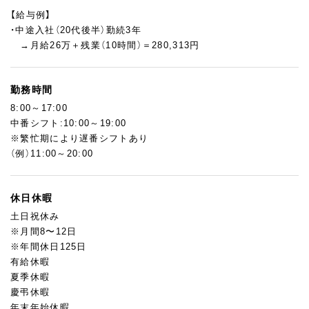
また、実店舗での販売業務を経験するなど、目指すキャリアに応じ
【給与例】
て幅広い経験を積める環境です。
・中途入社（20代後半）勤続3年
経験やスキルに応じて、商品開発に携わるチャンスもあります。
→月給26万＋残業（10時間）＝280,313円
勤務時間
8:00～17:00
中番シフト:10:00～19:00
※繁忙期により遅番シフトあり
（例）11:00～20:00
休日休暇
土日祝休み
※月間8〜12日
※年間休日125日
有給休暇
夏季休暇
慶弔休暇
年末年始休暇