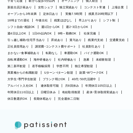
子育て応援
駅から徒歩5分以内
オープニング
個人経営
新規出店計画あり
女性シェフ
独立実績あり
コンテスト常連
上場企業
オープンから3年未満
定休日あり
実働7.5時間
残業月20時間以下
18時までの退社
午後出社
残業ほぼなし
早上がりあり
シフト制
シフト自由・相談OK
週1日からOK
週2・3日からOK
週4日以上OK
1日4h以内OK
9時～勤務OK
社保完備
引っ越し補助/住宅手当あり
昇給あり
賞与あり
残業代支給
交通費支給
正社員登用あり
講習費・コンテスト費サポート
社員割引あり
まかない・食事補助あり
転勤なし
車通勤OK
バイク通勤OK
自転車通勤OK
海外研修あり
社内研修あり
急募
未経験歓迎
第二新卒歓迎
若手積極採用
学歴不問
独立希望歓迎
異業種からの転職歓迎
Uターン・Iターン歓迎
副業・WワークOK
大学生・専門学生歓迎
ブランク明けOK
40代・50代活躍中
アルバイト入社OK
連休取得可能
月8回休み
年間休日105日以上
年間休日110日以上
日曜日休み
有給取得推奨
産休・育休取得実績あり
休日数選択OK
長期休暇あり
完全週休二日制