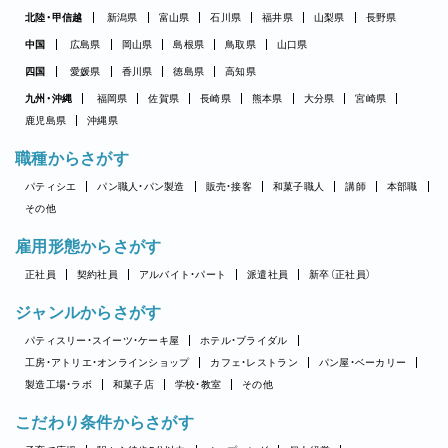
北陸・甲信越
新潟県
富山県
石川県
福井県
山梨県
長野県
中国
広島県
岡山県
島根県
鳥取県
山口県
四国
愛媛県
香川県
徳島県
高知県
九州・沖縄
福岡県
佐賀県
長崎県
熊本県
大分県
宮崎県
鹿児島県
沖縄県
職種からさがす
パティシエ
パン職人・パン製造
販売・接客
和菓子職人
講師
本部職
その他
雇用形態からさがす
正社員
契約社員
アルバイト・パート
派遣社員
新卒（正社員）
ジャンルからさがす
パティスリー・スイーツ・ケーキ屋
ホテル・ブライダル
工房・アトリエ・オンラインショップ
カフェ・レストラン
パン屋・ベーカリー
製造工場・ラボ
和菓子店
学校・教室
その他
こだわり条件からさがす