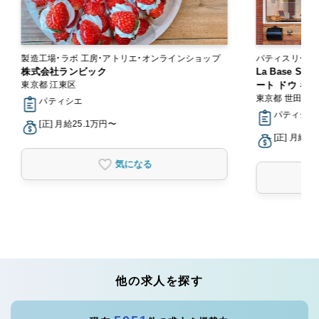
製造工場・ラボ 工房・アトリエ・オンラインショップ
パティスリー・スイーツ
株式会社ランビック
ー
La Base Sec
東京都 江東区
ート ドウ ギャ
東京都 世田谷
パティシエ
パティシエ
[正] 月給25.1万円〜
[正] 月給2
気になる
他の求人を探す