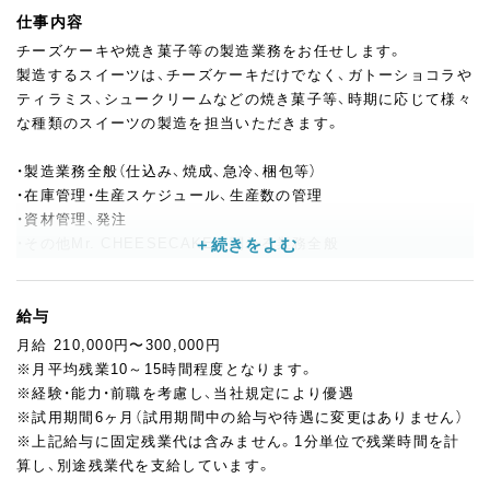
仕事内容
チーズケーキや焼き菓子等の製造業務をお任せします。
製造するスイーツは、チーズケーキだけでなく、ガトーショコラや
ティラミス、シュークリームなどの焼き菓子等、時期に応じて様々
な種類のスイーツの製造を担当いただきます。
・製造業務全般（仕込み、焼成、急冷、梱包等）
・在庫管理・生産スケジュール、生産数の管理
・資材管理、発注
・その他Mr. CHEESECAKEに関わる業務全般
〈入社後の流れ〉
仕込み・焼成・梱包の3部門に分かれているため、入社後は今までの
給与
経験などから最初の担当を決定します。
月給 210,000円〜300,000円
その後は習熟度に応じて全ての部門に関わっていただく流れとな
※月平均残業10～15時間程度となります。
っています。
※経験・能力・前職を考慮し、当社規定により優遇
※試用期間6ヶ月（試用期間中の給与や待遇に変更はありません）
〈キャリアアップ〉
※上記給与に固定残業代は含みません。1分単位で残業時間を計
ゆくゆくは現場全体を見渡しながら、円滑な製造体制を支えるリ
算し、別途残業代を支給しています。
ーダーを目指していただけます。