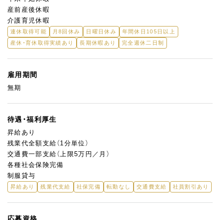
産前産後休暇
介護育児休暇
連休取得可能
月8回休み
日曜日休み
年間休日105日以上
産休・育休取得実績あり
長期休暇あり
完全週休二日制
雇用期間
無期
待遇・福利厚生
昇給あり
残業代全額支給（1分単位）
交通費一部支給（上限5万円／月）
各種社会保険完備
制服貸与
昇給あり
残業代支給
社保完備
転勤なし
交通費支給
社員割引あり
応募資格