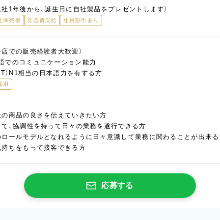
入社1年後から、誕生日に自社製品をプレゼントします）
社保完備
交通費支給
社員割引あり
子店での販売経験者大歓迎）
語でのコミュニケーション能力
PT）N1相当の日本語力を有する方
採用
社の商品の良さを伝えていきたい方
して、協調性を持って日々の業務を遂行できる方
のロールモデルとなれるように日々意識して業務に関わることが出来る
気持ちをもって接客できる方
応募する