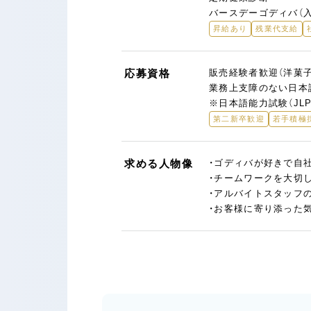
バースデーゴディバ（
昇給あり
残業代支給
応募資格
販売経験者歓迎（洋菓
業務上支障のない日本
※日本語能力試験（JL
第二新卒歓迎
若手積極
求める人物像
・ゴディバが好きで自
・チームワークを大切
・アルバイトスタッフ
・お客様に寄り添った