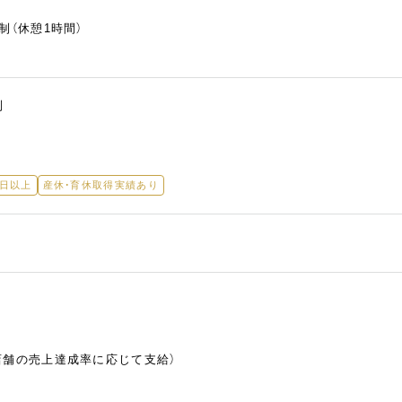
制（休憩1時間）
制
5日以上
産休・育休取得実績あり
店舗の売上達成率に応じて支給）