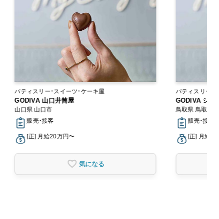
パティスリー・スイーツ・ケーキ屋
パティスリー・
GODIVA 山口井筒屋
GODIVA シ
山口県 山口市
鳥取県 鳥取市
販売・接客
販売・接客
[正] 月給20万円〜
[正] 月給2
気になる