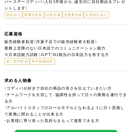
バースデーゴディバ（入社1年後から、誕生日に自社製品をプレゼ
ントします）
昇給あり
残業代支給
社保完備
交通費支給
社員割引あり
応募資格
販売経験者歓迎（洋菓子店での販売経験者大歓迎）
業務上支障のない日本語でのコミュニケーション能力
※日本語能力試験（JLPT）N1相当の日本語力を有する方
第二新卒歓迎
若手積極採用
求める人物像
・ゴディバが好きで自社の商品の良さを伝えていきたい方
・チームワークを大切して、協調性を持って日々の業務を遂行でき
る方
・アルバイトスタッフのロールモデルとなれるように日々意識し
て業務に関わることが出来る方
・お客様に寄り添った気持ちをもって接客できる方