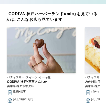
「GODIVA 神戸ハーバーランドumie」を見ている
人は、こんなお店も見ています
パティスリー・スイーツ・ケーキ屋
パティスリー・
GODIVA 神戸･三宮さんちか
みかげ山手ロ
兵庫県 神戸市中央区
兵庫県 神戸市
販売・接客
パティシエ,
[正] 月給20万円〜
[正] 月給1