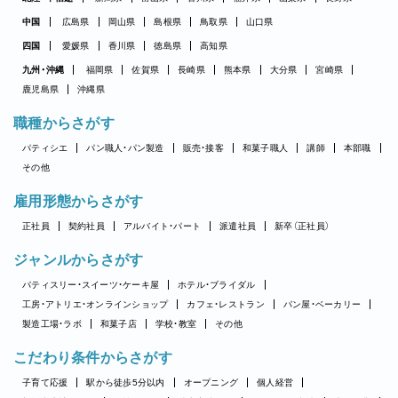
中国
広島県
岡山県
島根県
鳥取県
山口県
四国
愛媛県
香川県
徳島県
高知県
九州・沖縄
福岡県
佐賀県
長崎県
熊本県
大分県
宮崎県
鹿児島県
沖縄県
職種からさがす
パティシエ
パン職人・パン製造
販売・接客
和菓子職人
講師
本部職
その他
雇用形態からさがす
正社員
契約社員
アルバイト・パート
派遣社員
新卒（正社員）
ジャンルからさがす
パティスリー・スイーツ・ケーキ屋
ホテル・ブライダル
工房・アトリエ・オンラインショップ
カフェ・レストラン
パン屋・ベーカリー
製造工場・ラボ
和菓子店
学校・教室
その他
こだわり条件からさがす
子育て応援
駅から徒歩5分以内
オープニング
個人経営