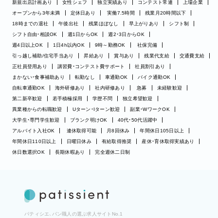
新規出店計画あり
女性シェフ
独立実績あり
コンテスト常連
上場企業
オープンから3年未満
定休日あり
実働7.5時間
残業月20時間以下
18時までの退社
午後出社
残業ほぼなし
早上がりあり
シフト制
シフト自由・相談OK
週1日からOK
週2・3日からOK
週4日以上OK
1日4h以内OK
9時～勤務OK
社保完備
引っ越し補助/住宅手当あり
昇給あり
賞与あり
残業代支給
交通費支給
正社員登用あり
講習費・コンテスト費サポート
社員割引あり
まかない・食事補助あり
転勤なし
車通勤OK
バイク通勤OK
自転車通勤OK
海外研修あり
社内研修あり
急募
未経験歓迎
第二新卒歓迎
若手積極採用
学歴不問
独立希望歓迎
異業種からの転職歓迎
Uターン・Iターン歓迎
副業・WワークOK
大学生・専門学生歓迎
ブランク明けOK
40代・50代活躍中
アルバイト入社OK
連休取得可能
月8回休み
年間休日105日以上
年間休日110日以上
日曜日休み
有給取得推奨
産休・育休取得実績あり
休日数選択OK
長期休暇あり
完全週休二日制
パティシエ、パン職人の選ぶ求人サイトNo.1