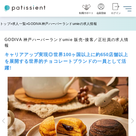
転職サポート
会員登録
ログイン
トップ
求人一覧
GODIVA 神戸ハーバーランドumieの求人情報
GODIVA 神戸ハーバーランドumie 販売・接客／正社員の求人情
報
キャリアアップ実現◎世界100ヶ国以上に約650店舗以上
を展開する世界的チョコレートブランドの一員として活
躍！