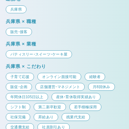
兵庫県
兵庫県 × 職種
販売・接客
兵庫県 × 業種
パティスリー・スイーツ・ケーキ屋
兵庫県 × こだわり
子育て応援
オンライン面接可能
経験者
販促・企画
店舗運営・マネジメント
月8回休み
年間休日105日以上
産休・育休取得実績あり
シフト制
第二新卒歓迎
若手積極採用
社保完備
昇給あり
残業代支給
交通費支給
社員割引あり