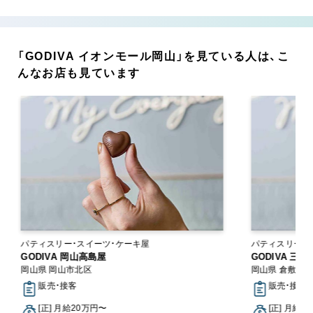
「GODIVA イオンモール岡山」を見ている人は、こ
んなお店も見ています
パティスリー・スイーツ・ケーキ屋
パティスリー・
GODIVA 岡山高島屋
GODIVA 
岡山県 岡山市北区
岡山県 倉敷市
販売・接客
販売・接客
[正] 月給20万円〜
[正] 月給2