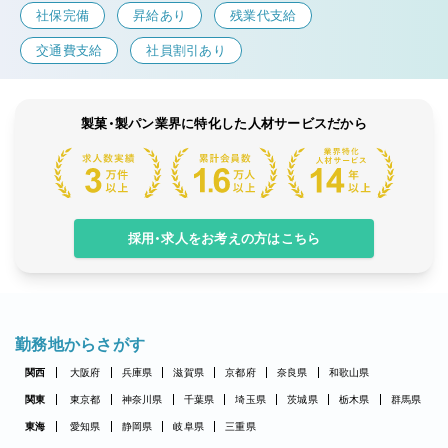
社保完備
昇給あり
残業代支給
交通費支給
社員割引あり
製菓・製パン業界に特化した人材サービスだから
採用・求人をお考えの方はこちら
勤務地からさがす
関西
大阪府
兵庫県
滋賀県
京都府
奈良県
和歌山県
関東
東京都
神奈川県
千葉県
埼玉県
茨城県
栃木県
群馬県
東海
愛知県
静岡県
岐阜県
三重県