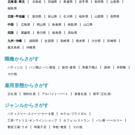
北海道・東北
北海道
宮城県
青森県
岩手県
秋田県
山形県
福島県
北陸・甲信越
新潟県
富山県
石川県
福井県
山梨県
長野県
中国
広島県
岡山県
島根県
鳥取県
山口県
四国
愛媛県
香川県
徳島県
高知県
九州・沖縄
福岡県
佐賀県
長崎県
熊本県
大分県
宮崎県
鹿児島県
沖縄県
職種からさがす
パティシエ
パン職人・パン製造
販売・接客
和菓子職人
講師
本部職
その他
雇用形態からさがす
正社員
契約社員
アルバイト・パート
派遣社員
新卒（正社員）
ジャンルからさがす
パティスリー・スイーツ・ケーキ屋
ホテル・ブライダル
工房・アトリエ・オンラインショップ
カフェ・レストラン
パン屋・ベーカリー
製造工場・ラボ
和菓子店
学校・教室
その他