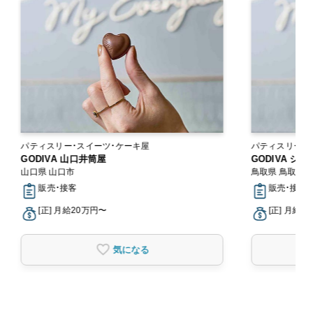
パティスリー・スイーツ・ケーキ屋
パティスリー・
GODIVA 山口井筒屋
GODIVA シ
山口県 山口市
鳥取県 鳥取市
販売・接客
販売・接客
[正] 月給20万円〜
[正] 月給2
気になる