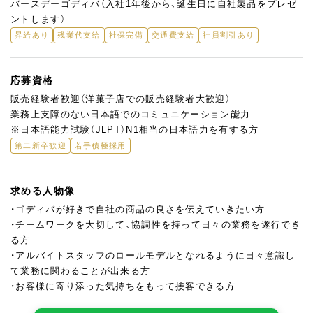
バースデーゴディバ（入社1年後から、誕生日に自社製品をプレゼ
ントします）
昇給あり
残業代支給
社保完備
交通費支給
社員割引あり
応募資格
販売経験者歓迎（洋菓子店での販売経験者大歓迎）
業務上支障のない日本語でのコミュニケーション能力
※日本語能力試験（JLPT）N1相当の日本語力を有する方
第二新卒歓迎
若手積極採用
求める人物像
・ゴディバが好きで自社の商品の良さを伝えていきたい方
・チームワークを大切して、協調性を持って日々の業務を遂行でき
る方
・アルバイトスタッフのロールモデルとなれるように日々意識し
て業務に関わることが出来る方
・お客様に寄り添った気持ちをもって接客できる方