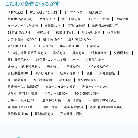
こだわり条件からさがす
子育て応援
駅から徒歩5分以内
オープニング
個人経営
新規出店計画あり
女性シェフ
独立実績あり
コンテスト常連
上場企業
オープンから3年未満
定休日あり
実働7.5時間
残業月20時間以下
18時までの退社
午後出社
残業ほぼなし
早上がりあり
シフト制
シフト自由・相談OK
週1日からOK
週2・3日からOK
週4日以上OK
1日4h以内OK
9時～勤務OK
社保完備
引っ越し補助/住宅手当あり
昇給あり
賞与あり
残業代支給
交通費支給
正社員登用あり
講習費・コンテスト費サポート
社員割引あり
まかない・食事補助あり
転勤なし
車通勤OK
バイク通勤OK
自転車通勤OK
海外研修あり
社内研修あり
急募
未経験歓迎
第二新卒歓迎
若手積極採用
学歴不問
独立希望歓迎
異業種からの転職歓迎
Uターン・Iターン歓迎
副業・WワークOK
大学生・専門学生歓迎
ブランク明けOK
40代・50代活躍中
アルバイト入社OK
連休取得可能
月8回休み
年間休日105日以上
年間休日110日以上
日曜日休み
有給取得推奨
産休・育休取得実績あり
休日数選択OK
長期休暇あり
完全週休二日制