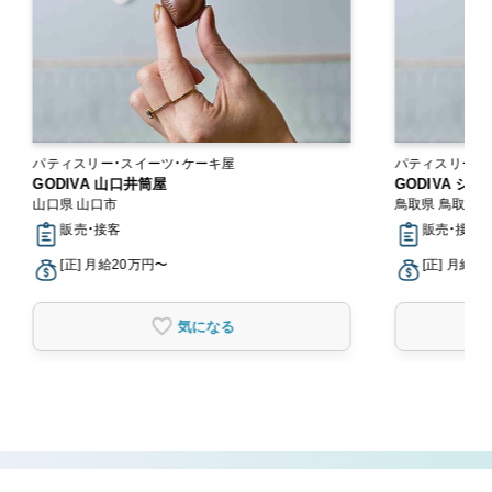
パティスリー・スイーツ・ケーキ屋
パティスリー・
GODIVA 山口井筒屋
GODIVA シ
山口県 山口市
鳥取県 鳥取市
販売・接客
販売・接客
[正] 月給20万円〜
[正] 月給2
気になる