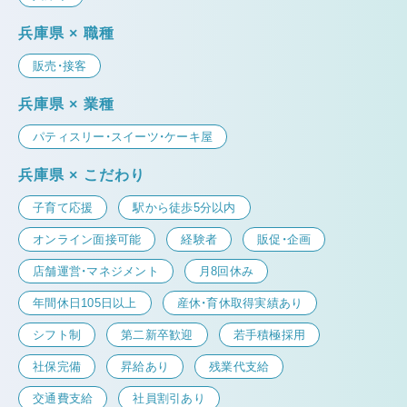
兵庫県 × 職種
販売・接客
兵庫県 × 業種
パティスリー・スイーツ・ケーキ屋
兵庫県 × こだわり
子育て応援
駅から徒歩5分以内
オンライン面接可能
経験者
販促・企画
店舗運営・マネジメント
月8回休み
年間休日105日以上
産休・育休取得実績あり
シフト制
第二新卒歓迎
若手積極採用
社保完備
昇給あり
残業代支給
交通費支給
社員割引あり