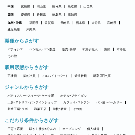
中国
広島県
岡山県
島根県
鳥取県
山口県
四国
愛媛県
香川県
徳島県
高知県
九州・沖縄
福岡県
佐賀県
長崎県
熊本県
大分県
宮崎県
鹿児島県
沖縄県
職種からさがす
パティシエ
パン職人・パン製造
販売・接客
和菓子職人
講師
本部職
その他
雇用形態からさがす
正社員
契約社員
アルバイト・パート
派遣社員
新卒（正社員）
ジャンルからさがす
パティスリー・スイーツ・ケーキ屋
ホテル・ブライダル
工房・アトリエ・オンラインショップ
カフェ・レストラン
パン屋・ベーカリー
製造工場・ラボ
和菓子店
学校・教室
その他
こだわり条件からさがす
子育て応援
駅から徒歩5分以内
オープニング
個人経営