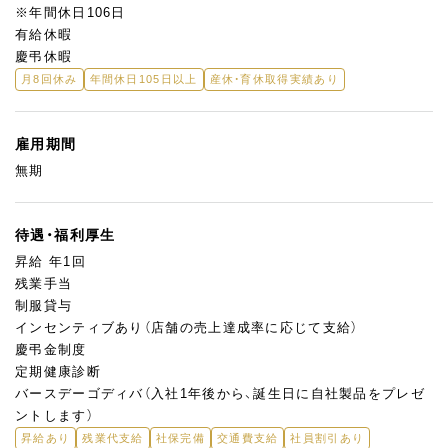
※年間休日106日
有給休暇
慶弔休暇
月8回休み
年間休日105日以上
産休・育休取得実績あり
雇用期間
無期
待遇・福利厚生
昇給 年1回
残業手当
制服貸与
インセンティブあり（店舗の売上達成率に応じて支給）
慶弔金制度
定期健康診断
バースデーゴディバ（入社1年後から、誕生日に自社製品をプレゼ
ントします）
昇給あり
残業代支給
社保完備
交通費支給
社員割引あり