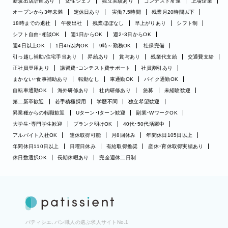
新規出店計画あり
女性シェフ
独立実績あり
コンテスト常連
上場企業
オープンから3年未満
定休日あり
実働7.5時間
残業月20時間以下
18時までの退社
午後出社
残業ほぼなし
早上がりあり
シフト制
シフト自由・相談OK
週1日からOK
週2・3日からOK
週4日以上OK
1日4h以内OK
9時～勤務OK
社保完備
引っ越し補助/住宅手当あり
昇給あり
賞与あり
残業代支給
交通費支給
正社員登用あり
講習費・コンテスト費サポート
社員割引あり
まかない・食事補助あり
転勤なし
車通勤OK
バイク通勤OK
自転車通勤OK
海外研修あり
社内研修あり
急募
未経験歓迎
第二新卒歓迎
若手積極採用
学歴不問
独立希望歓迎
異業種からの転職歓迎
Uターン・Iターン歓迎
副業・WワークOK
大学生・専門学生歓迎
ブランク明けOK
40代・50代活躍中
アルバイト入社OK
連休取得可能
月8回休み
年間休日105日以上
年間休日110日以上
日曜日休み
有給取得推奨
産休・育休取得実績あり
休日数選択OK
長期休暇あり
完全週休二日制
パティシエ、パン職人の選ぶ求人サイトNo.1