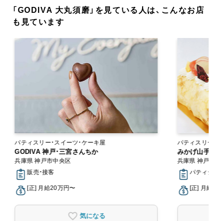
「GODIVA 大丸須磨」を見ている人は、こんなお店
も見ています
パティスリー・スイーツ・ケーキ屋
パティスリー・
GODIVA 神戸･三宮さんちか
みかげ山手ロ
兵庫県 神戸市中央区
兵庫県 神戸市
販売・接客
パティシエ,
[正] 月給20万円〜
[正] 月給1
気になる