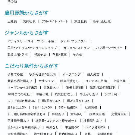
その他
雇用形態からさがす
正社員
契約社員
アルバイト・パート
派遣社員
新卒（正社員）
ジャンルからさがす
パティスリー・スイーツ・ケーキ屋
ホテル・ブライダル
工房・アトリエ・オンラインショップ
カフェ・レストラン
パン屋・ベーカリー
製造工場・ラボ
和菓子店
学校・教室
その他
こだわり条件からさがす
子育て応援
駅から徒歩5分以内
オープニング
個人経営
新規出店計画あり
女性シェフ
独立実績あり
コンテスト常連
上場企業
オープンから3年未満
定休日あり
実働7.5時間
残業月20時間以下
18時までの退社
午後出社
残業ほぼなし
早上がりあり
シフト制
シフト自由・相談OK
週1日からOK
週2・3日からOK
週4日以上OK
1日4h以内OK
9時～勤務OK
社保完備
引っ越し補助/住宅手当あり
昇給あり
賞与あり
残業代支給
交通費支給
正社員登用あり
講習費・コンテスト費サポート
社員割引あり
まかない・食事補助あり
転勤なし
車通勤OK
バイク通勤OK
自転車通勤OK
海外研修あり
社内研修あり
急募
未経験歓迎