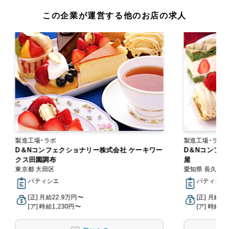
この企業が運営する他のお店の求人
製造工場・ラボ
製造工場・ラボ
D＆Nコンフェクショナリー株式会社 ケーキワー
D＆Nコンフェ
クス田園調布
屋
東京都 大田区
愛知県 長久手
パティシエ
パティシエ
[正] 月給22.9万円〜
[正] 月給2
[ア] 時給1,230円〜
[ア] 時給1,