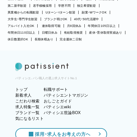
第二新卒歓迎
若手積極採用
学歴不問
独立希望歓迎
異業種からの転職歓迎
Uターン・Iターン歓迎
副業・WワークOK
大学生・専門学生歓迎
ブランク明けOK
40代・50代活躍中
アルバイト入社OK
連休取得可能
月8回休み
年間休日105日以上
年間休日110日以上
日曜日休み
有給取得推奨
産休・育休取得実績あり
休日数選択OK
長期休暇あり
完全週休二日制
パティシエ、パン職人の選ぶ求人サイトNo.1
トップ
転職サポート
新着求人
パティシエントマガジン
こだわり検索
おしごとガイド
求人特集一覧
パティシエwiki
ブランド一覧
パティシエ世論BOX
気になるリスト
採用・求人をお考えの方へ