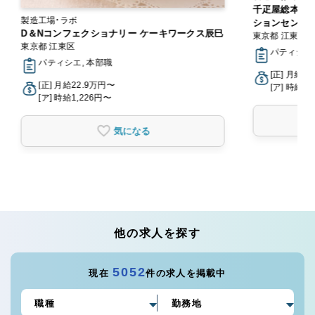
千疋屋総本店 
製造工場・ラボ
ションセンター
D＆Nコンフェクショナリー ケーキワークス辰巳
東京都 江東区
東京都 江東区
パティシエ
パティシエ, 本部職
[正] 月給2
[正] 月給22.9万円〜
[ア] 時給1,
[ア] 時給1,226円〜
気になる
他の求人を探す
5052
現在
件の求人を掲載中