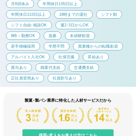
月8回休み
年間休日105日以上
年間休日110日以上
18時までの退社
シフト制
シフト自由・相談OK
週2・3日からOK
9時～勤務OK
急募
未経験歓迎
若手積極採用
学歴不問
異業種からの転職歓迎
アルバイト入社OK
社保完備
昇給あり
賞与あり
残業代支給
交通費支給
正社員登用あり
社員割引あり
製菓・製パン業界に特化した人材サービスだから
採用・求人をお考えの方はこちら