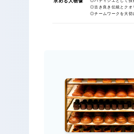
求める人物像
◎パティシエとして技
◎古き良き伝統とクオ
◎チームワークを大切