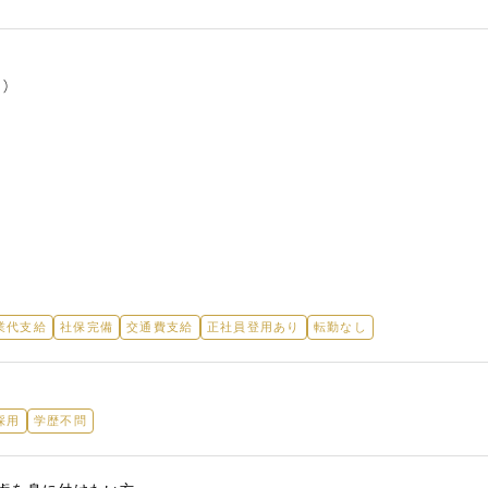
）
業代支給
社保完備
交通費支給
正社員登用あり
転勤なし
採用
学歴不問