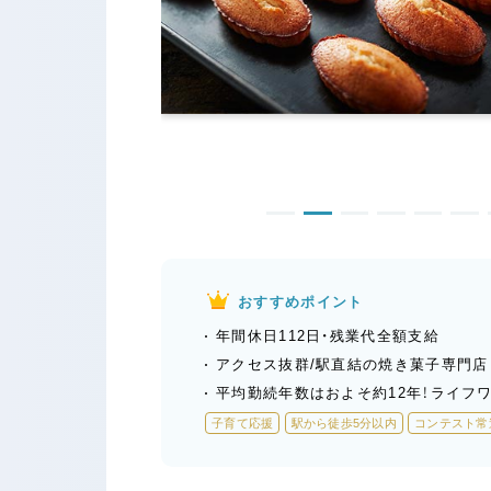
おすすめポイント
年間休日112日・残業代全額支給
アクセス抜群/駅直結の焼き菓子専門店
平均勤続年数はおよそ約12年！ライフ
子育て応援
駅から徒歩5分以内
コンテスト常