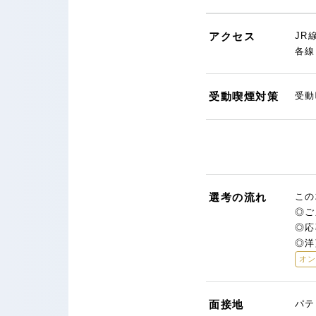
アクセス
JR
各線
受動喫煙対策
受動
選考の流れ
この
◎ご
◎応
◎洋
オ
面接地
パテ