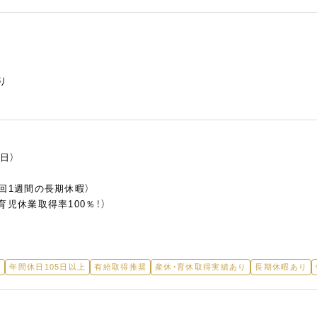
り
日）
回1週間の長期休暇）
育児休業取得率100％！）
み
年間休日105日以上
有給取得推奨
産休・育休取得実績あり
長期休暇あり