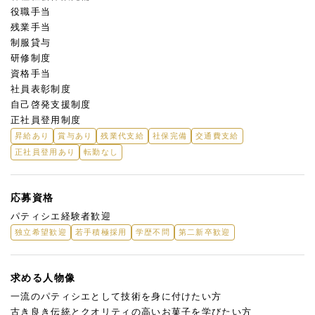
役職手当
残業手当
制服貸与
研修制度
資格手当
社員表彰制度
自己啓発支援制度
正社員登用制度
昇給あり
賞与あり
残業代支給
社保完備
交通費支給
正社員登用あり
転勤なし
応募資格
パティシエ経験者歓迎
独立希望歓迎
若手積極採用
学歴不問
第二新卒歓迎
求める人物像
一流のパティシエとして技術を身に付けたい方
古き良き伝統とクオリティの高いお菓子を学びたい方