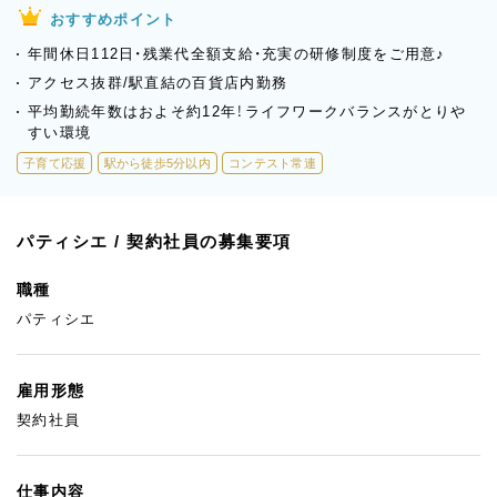
おすすめポイント
年間休日112日・残業代全額支給・充実の研修制度をご用意♪
アクセス抜群/駅直結の百貨店内勤務
平均勤続年数はおよそ約12年！ライフワークバランスがとりや
すい環境
子育て応援
駅から徒歩5分以内
コンテスト常連
パティシエ / 契約社員の募集要項
職種
パティシエ
雇用形態
契約社員
仕事内容