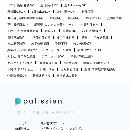
シフト自由・相談OK
週1日からOK
週2・3日からOK
週4日以上OK
1日4h以内OK
9時～勤務OK
社保完備
引っ越し補助/住宅手当あり
昇給あり
賞与あり
残業代支給
交通費支給
正社員登用あり
講習費・コンテスト費サポート
社員割引あり
まかない・食事補助あり
転勤なし
車通勤OK
バイク通勤OK
自転車通勤OK
海外研修あり
社内研修あり
急募
未経験歓迎
第二新卒歓迎
若手積極採用
学歴不問
独立希望歓迎
異業種からの転職歓迎
Uターン・Iターン歓迎
副業・WワークOK
大学生・専門学生歓迎
ブランク明けOK
40代・50代活躍中
アルバイト入社OK
連休取得可能
月8回休み
年間休日105日以上
年間休日110日以上
日曜日休み
有給取得推奨
産休・育休取得実績あり
休日数選択OK
長期休暇あり
完全週休二日制
パティシエ、パン職人の選ぶ求人サイトNo.1
トップ
転職サポート
新着求人
パティシエントマガジン