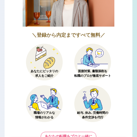
＼登録から内定まですべて無料／
あなたにピッタリの
面接対策、書類添削を
求人をご紹介
転職のプロが徹底サポート
職場のリアルな
給与、休み、労働時間の
情報がわかる
条件交渉を代行
あなたの転職をプロと一緒に