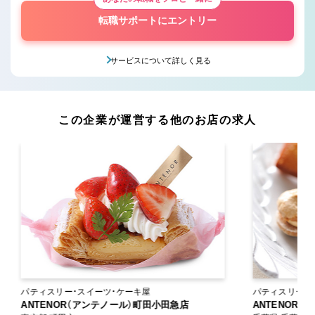
転職サポートにエントリー
サービスについて詳しく見る
この企業が運営する他のお店の求人
パティスリー・スイーツ・ケーキ屋
パティスリー・
ANTENOR（アンテノール）町田小田急店
ANTENOR