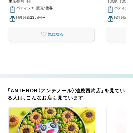
東京都 町田市
千葉県 千葉市
パティシエ, 販売・接客
パティシエ,
[契] 月給23万円〜
[契] 月給2
気になる
「ANTENOR（アンテノール）池袋西武店」を見てい
る人は、こんなお店も見ています