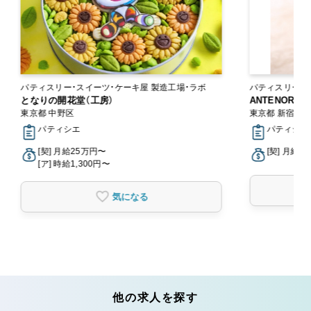
パティスリー・スイーツ・ケーキ屋 製造工場・ラボ
となりの開花堂（工房）
ANTENOR
東京都 中野区
東京都 新宿区
パティシエ
パティシエ,
[契] 月給25万円〜
[契] 月給2
[ア] 時給1,300円〜
気になる
他の求人を探す