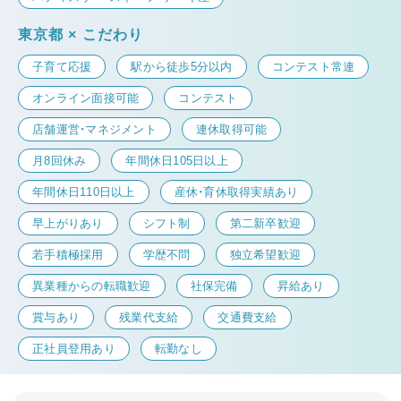
東京都 × こだわり
子育て応援
駅から徒歩5分以内
コンテスト常連
オンライン面接可能
コンテスト
店舗運営・マネジメント
連休取得可能
月8回休み
年間休日105日以上
年間休日110日以上
産休・育休取得実績あり
早上がりあり
シフト制
第二新卒歓迎
若手積極採用
学歴不問
独立希望歓迎
異業種からの転職歓迎
社保完備
昇給あり
賞与あり
残業代支給
交通費支給
正社員登用あり
転勤なし