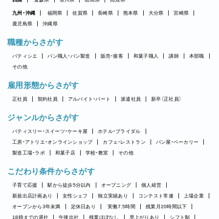
九州・沖縄
福岡県
佐賀県
長崎県
熊本県
大分県
宮崎県
鹿児島県
沖縄県
職種からさがす
パティシエ
パン職人・パン製造
販売・接客
和菓子職人
講師
本部職
その他
雇用形態からさがす
正社員
契約社員
アルバイト・パート
派遣社員
新卒（正社員）
ジャンルからさがす
パティスリー・スイーツ・ケーキ屋
ホテル・ブライダル
工房・アトリエ・オンラインショップ
カフェ・レストラン
パン屋・ベーカリー
製造工場・ラボ
和菓子店
学校・教室
その他
こだわり条件からさがす
子育て応援
駅から徒歩5分以内
オープニング
個人経営
新規出店計画あり
女性シェフ
独立実績あり
コンテスト常連
上場企業
オープンから3年未満
定休日あり
実働7.5時間
残業月20時間以下
18時までの退社
午後出社
残業ほぼなし
早上がりあり
シフト制