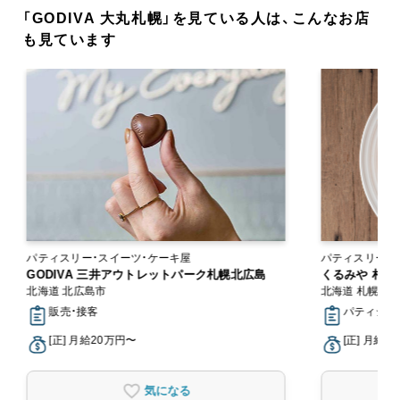
「GODIVA 大丸札幌」を見ている人は、こんなお店
も見ています
パティスリー・スイーツ・ケーキ屋
パティスリー・
GODIVA 三井アウトレットパーク札幌北広島
くるみや 札幌
北海道 北広島市
北海道 札幌市
販売・接客
パティシエ,
[正] 月給20万円〜
[正] 月給1
気になる