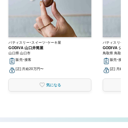
パティスリー・スイーツ・ケーキ屋
パティスリー・
GODIVA 山口井筒屋
GODIVA シ
山口県 山口市
鳥取県 鳥取市
販売・接客
販売・接客
[正] 月給20万円〜
[正] 月給2
気になる