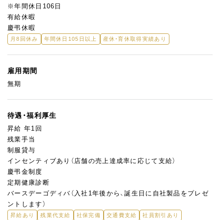
※年間休日106日
有給休暇
慶弔休暇
月8回休み
年間休日105日以上
産休・育休取得実績あり
雇用期間
無期
待遇・福利厚生
昇給 年1回
残業手当
制服貸与
インセンティブあり（店舗の売上達成率に応じて支給）
慶弔金制度
定期健康診断
バースデーゴディバ（入社1年後から、誕生日に自社製品をプレゼ
ントします）
昇給あり
残業代支給
社保完備
交通費支給
社員割引あり