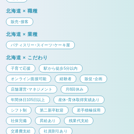
北海道 × 職種
販売・接客
北海道 × 業種
パティスリー・スイーツ・ケーキ屋
北海道 × こだわり
子育て応援
駅から徒歩5分以内
オンライン面接可能
経験者
販促・企画
店舗運営・マネジメント
月8回休み
年間休日105日以上
産休・育休取得実績あり
シフト制
第二新卒歓迎
若手積極採用
社保完備
昇給あり
残業代支給
交通費支給
社員割引あり