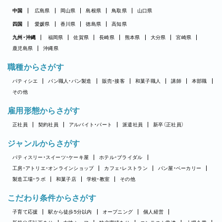
中国
広島県
岡山県
島根県
鳥取県
山口県
四国
愛媛県
香川県
徳島県
高知県
九州・沖縄
福岡県
佐賀県
長崎県
熊本県
大分県
宮崎県
鹿児島県
沖縄県
職種からさがす
パティシエ
パン職人・パン製造
販売・接客
和菓子職人
講師
本部職
その他
雇用形態からさがす
正社員
契約社員
アルバイト・パート
派遣社員
新卒（正社員）
ジャンルからさがす
パティスリー・スイーツ・ケーキ屋
ホテル・ブライダル
工房・アトリエ・オンラインショップ
カフェ・レストラン
パン屋・ベーカリー
製造工場・ラボ
和菓子店
学校・教室
その他
こだわり条件からさがす
子育て応援
駅から徒歩5分以内
オープニング
個人経営