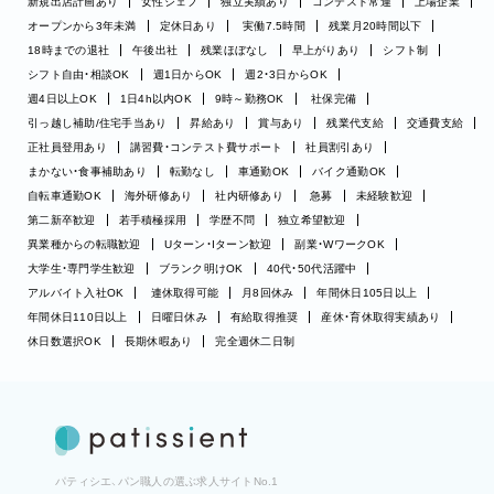
新規出店計画あり
女性シェフ
独立実績あり
コンテスト常連
上場企業
オープンから3年未満
定休日あり
実働7.5時間
残業月20時間以下
18時までの退社
午後出社
残業ほぼなし
早上がりあり
シフト制
シフト自由・相談OK
週1日からOK
週2・3日からOK
週4日以上OK
1日4h以内OK
9時～勤務OK
社保完備
引っ越し補助/住宅手当あり
昇給あり
賞与あり
残業代支給
交通費支給
正社員登用あり
講習費・コンテスト費サポート
社員割引あり
まかない・食事補助あり
転勤なし
車通勤OK
バイク通勤OK
自転車通勤OK
海外研修あり
社内研修あり
急募
未経験歓迎
第二新卒歓迎
若手積極採用
学歴不問
独立希望歓迎
異業種からの転職歓迎
Uターン・Iターン歓迎
副業・WワークOK
大学生・専門学生歓迎
ブランク明けOK
40代・50代活躍中
アルバイト入社OK
連休取得可能
月8回休み
年間休日105日以上
年間休日110日以上
日曜日休み
有給取得推奨
産休・育休取得実績あり
休日数選択OK
長期休暇あり
完全週休二日制
パティシエ、パン職人の選ぶ求人サイトNo.1