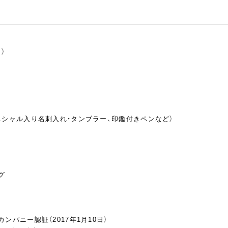
）
ニシャル入り名刺入れ・タンブラー、印鑑付きペンなど）
グ
ンパニー認証（2017年1月10日）