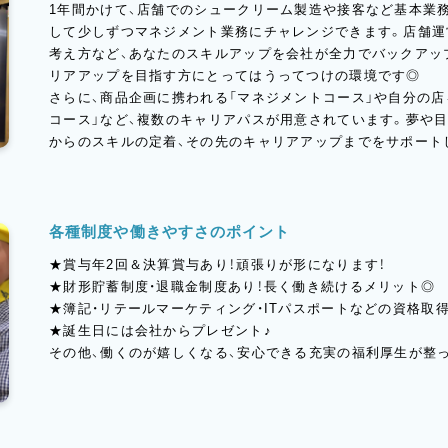
1年間かけて、店舗でのシュークリーム製造や接客など基本業
して少しずつマネジメント業務にチャレンジできます。店舗運
考え方など、あなたのスキルアップを会社が全力でバックアッ
リアアップを目指す方にとってはうってつけの環境です◎
さらに、商品企画に携われる「マネジメントコース」や自分の
コース」など、複数のキャリアパスが用意されています。夢や
からのスキルの定着、その先のキャリアアップまでをサポート
各種制度や働きやすさのポイント
★賞与年2回＆決算賞与あり！頑張りが形になります！
★財形貯蓄制度・退職金制度あり！長く働き続けるメリット◎
★簿記・リテールマーケティング・ITパスポートなどの資格取
★誕生日には会社からプレゼント♪
その他、働くのが嬉しくなる、安心できる充実の福利厚生が整