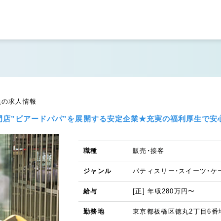
員の求人情報
門店”ビアードパパ”を展開する安定企業★充実の福利厚生で安
職種
販売・接客
ジャンル
パティスリー・スイーツ・ケ
給与
[正] 年収280万円〜
勤務地
東京都板橋区徳丸2丁目6番地