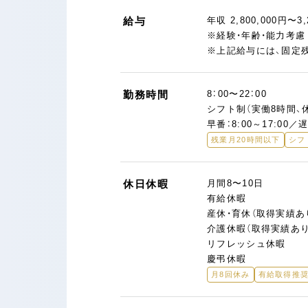
給与
年収 2,800,000円〜3,
※経験・年齢・能力考
※上記給与には、固定残
勤務時間
8：00〜22：00
シフト制（実働8時間、
早番：8:00～17:00／遅
残業月20時間以下
シフ
休日休暇
月間8〜10日
有給休暇
産休・育休（取得実績あ
介護休暇（取得実績あり
リフレッシュ休暇
慶弔休暇
月8回休み
有給取得推