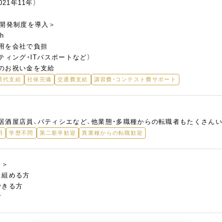
21年11年）
材開発制度を導入＞
th
用を会社で負担
ティング・ITパスポートなど）
のお祝い金を支給
業代支給
社保完備
交通費支給
講習費・コンテスト費サポート
居酒屋店員、パティシエなど、他業態・多職種からの転職者もたくさんい
用
学歴不問
第二新卒歓迎
異業種からの転職歓迎
！＞
り組める方
できる方
方