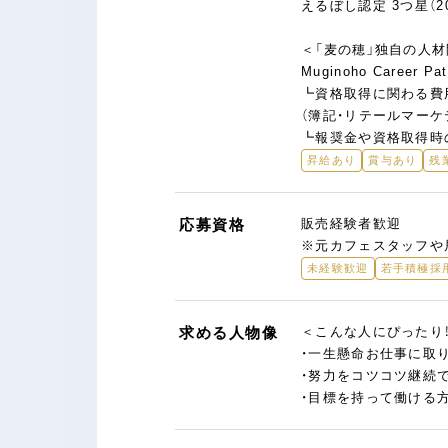
えるぼし認定 3つ星（20
＜「麦の穂」独自の人
Muginoho Career Pa
┗資格取得に関わる費
（簿記・リテールマーケ
┗報奨金や資格取得時
昇給あり
賞与あり
残
応募資格
販売経験者歓迎
※元カフェスタッフや
未経験歓迎
若手積極採
求める人物像
＜こんな人にぴったり
・一生懸命お仕事に取
・努力をコツコツ継続
・目標を持って働ける