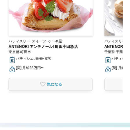
パティスリー・スイーツ・ケーキ屋
パティスリー・
ANTENOR（アンテノール）町田小田急店
ANTENOR
東京都 町田市
千葉県 千葉市
パティシエ, 販売・接客
パティシエ,
[契] 月給23万円〜
[契] 月給2
気になる