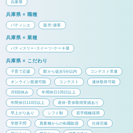
兵庫県
兵庫県 × 職種
パティシエ
販売・接客
兵庫県 × 業種
パティスリー・スイーツ・ケーキ屋
兵庫県 × こだわり
子育て応援
駅から徒歩5分以内
コンテスト常連
オンライン面接可能
コンテスト
連休取得可能
月8回休み
年間休日105日以上
年間休日110日以上
産休・育休取得実績あり
早上がりあり
シフト制
若手積極採用
学歴不問
異業種からの転職歓迎
社保完備