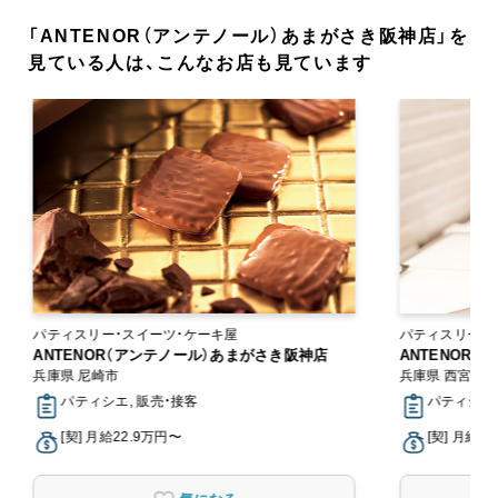
「ANTENOR（アンテノール）あまがさき阪神店」を
見ている人は、こんなお店も見ています
パティスリー・スイーツ・ケーキ屋
パティスリー・
ANTENOR（アンテノール）あまがさき阪神店
ANTENOR
兵庫県 尼崎市
兵庫県 西宮市
パティシエ, 販売・接客
パティシエ,
[契] 月給22.9万円〜
[契] 月給2