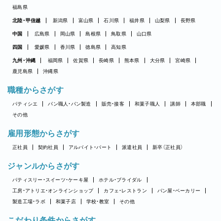
福島県
北陸・甲信越
新潟県
富山県
石川県
福井県
山梨県
長野県
中国
広島県
岡山県
島根県
鳥取県
山口県
四国
愛媛県
香川県
徳島県
高知県
九州・沖縄
福岡県
佐賀県
長崎県
熊本県
大分県
宮崎県
鹿児島県
沖縄県
職種からさがす
パティシエ
パン職人・パン製造
販売・接客
和菓子職人
講師
本部職
その他
雇用形態からさがす
正社員
契約社員
アルバイト・パート
派遣社員
新卒（正社員）
ジャンルからさがす
パティスリー・スイーツ・ケーキ屋
ホテル・ブライダル
工房・アトリエ・オンラインショップ
カフェ・レストラン
パン屋・ベーカリー
製造工場・ラボ
和菓子店
学校・教室
その他
こだわり条件からさがす