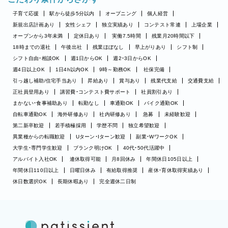
子育て応援
駅から徒歩5分以内
オープニング
個人経営
新規出店計画あり
女性シェフ
独立実績あり
コンテスト常連
上場企業
オープンから3年未満
定休日あり
実働7.5時間
残業月20時間以下
18時までの退社
午後出社
残業ほぼなし
早上がりあり
シフト制
シフト自由・相談OK
週1日からOK
週2・3日からOK
週4日以上OK
1日4h以内OK
9時～勤務OK
社保完備
引っ越し補助/住宅手当あり
昇給あり
賞与あり
残業代支給
交通費支給
正社員登用あり
講習費・コンテスト費サポート
社員割引あり
まかない・食事補助あり
転勤なし
車通勤OK
バイク通勤OK
自転車通勤OK
海外研修あり
社内研修あり
急募
未経験歓迎
第二新卒歓迎
若手積極採用
学歴不問
独立希望歓迎
異業種からの転職歓迎
Uターン・Iターン歓迎
副業・WワークOK
大学生・専門学生歓迎
ブランク明けOK
40代・50代活躍中
アルバイト入社OK
連休取得可能
月8回休み
年間休日105日以上
年間休日110日以上
日曜日休み
有給取得推奨
産休・育休取得実績あり
休日数選択OK
長期休暇あり
完全週休二日制