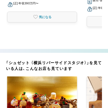
販売・接客
[正] 年収390万円〜
[正] 年収3
気になる
「シュゼット （横浜リバーサイドスタジオ）」を見て
いる人は、こんなお店も見ています