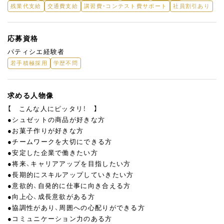
残業代支給
交通費支給
講習費・コンテスト費サポート
社員割引あり
応募資格
パティシエ経験者
若手積極採用
学歴不問
求める人物像
【 こんな人にピッタリ！ 】
●シュゼットの商品が好きな方
●お菓子作りが好きな方
●チームワークを大切にできる方
●安定した企業で働きたい方
●将来、キャリアアップを目指したい方
●長期的にスキルアップしていきたい方
●意欲的、自発的に仕事に向き合える方
●向上心、成長意欲がある方
●協調性があり、周囲への心配りができる方
●コミュニケーション力のある方