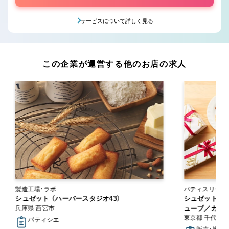
サービスについて詳しく見る
この企業が運営する他のお店の求人
製造工場・ラボ
パティスリー・
シュゼット （ハーバースタジオ43）
シュゼット（
兵庫県 西宮市
ューブ／カサ
東京都 千代田
パティシエ