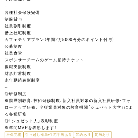
--
各種社会保険完備
制服貸与
社員割引制度
借上社宅制度
カフェテリアプラン（年間2万5000円分のポイント付与）
公募制度
社員食堂
スポンサーチームのゲーム招待チケット
復職支援制度
財形貯蓄制度
永年勤続表彰制度
--
◎研修制度
※階層別教育、技術研修制度、新入社員対象の新入社員研修・フォ
ローアップ研修、 全従業員対象の教育機関「シュゼット大学」によ
る各種研修
◎「シュゼット人」表彰制度
※年間MVPを表彰します！
社保完備
引っ越し補助/住宅手当あり
昇給あり
賞与あり