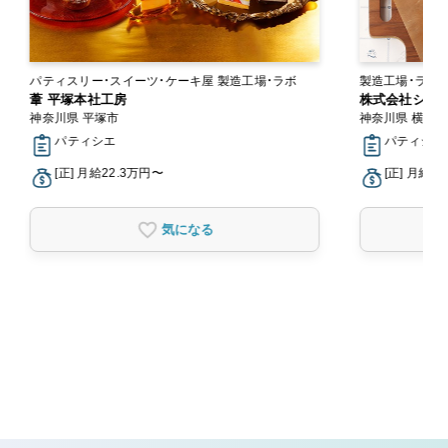
パティスリー・スイーツ・ケーキ屋 製造工場・ラボ
製造工場・ラボ
葦 平塚本社工房
株式会社シュク
神奈川県 平塚市
神奈川県 横浜
パティシエ
パティシエ
[正] 月給22.3万円〜
[正] 月給2
気になる