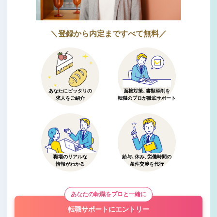
＼登録から内定まですべて無料／
あなたにピッタリの
面接対策、書類添削を
求人をご紹介
転職のプロが徹底サポート
職場のリアルな
給与、休み、労働時間の
情報がわかる
条件交渉を代行
あなたの転職をプロと一緒に
転職サポートにエントリー