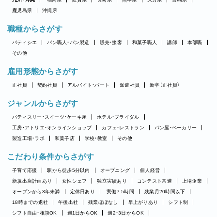
鹿児島県
沖縄県
職種からさがす
パティシエ
パン職人・パン製造
販売・接客
和菓子職人
講師
本部職
その他
雇用形態からさがす
正社員
契約社員
アルバイト・パート
派遣社員
新卒（正社員）
ジャンルからさがす
パティスリー・スイーツ・ケーキ屋
ホテル・ブライダル
工房・アトリエ・オンラインショップ
カフェ・レストラン
パン屋・ベーカリー
製造工場・ラボ
和菓子店
学校・教室
その他
こだわり条件からさがす
子育て応援
駅から徒歩5分以内
オープニング
個人経営
新規出店計画あり
女性シェフ
独立実績あり
コンテスト常連
上場企業
オープンから3年未満
定休日あり
実働7.5時間
残業月20時間以下
18時までの退社
午後出社
残業ほぼなし
早上がりあり
シフト制
シフト自由・相談OK
週1日からOK
週2・3日からOK