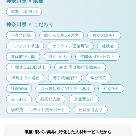
神奈川県 × 業種
製造工場・ラボ
神奈川県 × こだわり
子育て応援
駅から徒歩5分以内
独立実績あり
コンテスト常連
オンライン面接可能
経験者
連休取得可能
月8回休み
年間休日105日以上
年間休日110日以上
産休・育休取得実績あり
18時までの退社
若手積極採用
学歴不問
社保完備
引っ越し補助/住宅手当あり
昇給あり
賞与あり
残業代支給
交通費支給
講習費・コンテスト費サポート
社員割引あり
製菓・製パン業界に特化した人材サービスだから