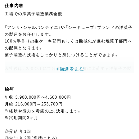
仕事内容
工場での洋菓子製造業務全般
「アンリ・シャルパンティエ」や「シーキューブ」ブランドの洋菓子
の製造をお任せします。
100％手作りの生ケーキ部門もしくは機械化が進む焼菓子部門へ
の配属となります。
菓子製造の技術をしっかりと身につけることができます。
入社後は、スタジオにて各エリア内の店舗に出荷する洋菓子の製
造を担っていただきます。シュゼットでは、スタッフの負担を軽
減するとともに生産性向上を目指して、焼き菓子は機械化が進ん
でいます。しかし、シュゼットの使命は「お菓子で驚きと感動を与
給与
えること」。生ケーキはすべて手作業でパティシエが心を込めて
年収 3,900,000円〜4,600,000円
仕上げを行います。自分の手がけたお菓子が多くのお客様に届く
月給 216,000円～253,700円
のは、全国展開しているシュゼットだからこそ感じられるヤリガ
※経験や能力を考慮の上、決定します。
イです！
※試用期間3ヶ月
◎昇給 年1回
◎賞与 年2回（業績による）