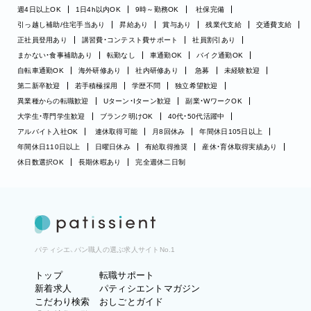
週4日以上OK
1日4h以内OK
9時～勤務OK
社保完備
引っ越し補助/住宅手当あり
昇給あり
賞与あり
残業代支給
交通費支給
正社員登用あり
講習費・コンテスト費サポート
社員割引あり
まかない・食事補助あり
転勤なし
車通勤OK
バイク通勤OK
自転車通勤OK
海外研修あり
社内研修あり
急募
未経験歓迎
第二新卒歓迎
若手積極採用
学歴不問
独立希望歓迎
異業種からの転職歓迎
Uターン・Iターン歓迎
副業・WワークOK
大学生・専門学生歓迎
ブランク明けOK
40代・50代活躍中
アルバイト入社OK
連休取得可能
月8回休み
年間休日105日以上
年間休日110日以上
日曜日休み
有給取得推奨
産休・育休取得実績あり
休日数選択OK
長期休暇あり
完全週休二日制
パティシエ、パン職人の選ぶ求人サイトNo.1
トップ
転職サポート
新着求人
パティシエントマガジン
こだわり検索
おしごとガイド