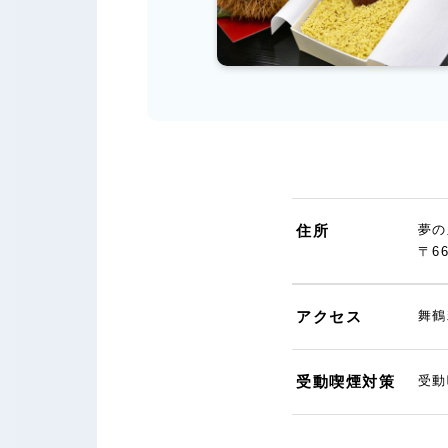
住所
夢の
〒6
アクセス
舞鶴
受動喫煙対策
受動