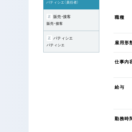
パティシエ（責任者）
販売・接客
正
職種
販売・接客
パティシエ
正
雇用形
パティシエ
仕事内
給与
勤務時