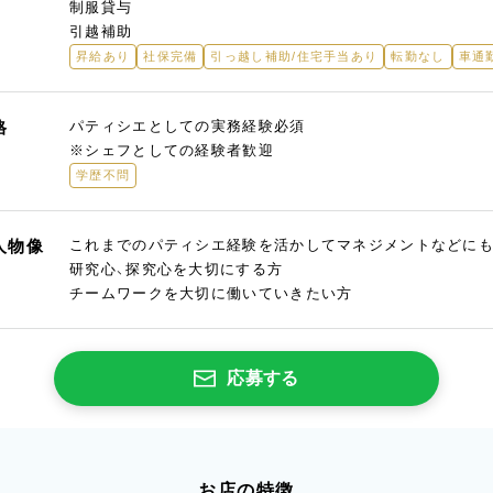
制服貸与
引越補助
昇給あり
社保完備
引っ越し補助/住宅手当あり
転勤なし
車通
格
パティシエとしての実務経験必須
※シェフとしての経験者歓迎
学歴不問
人物像
これまでのパティシエ経験を活かしてマネジメントなどに
研究心、探究心を大切にする方
チームワークを大切に働いていきたい方
応募する
お店の特徴