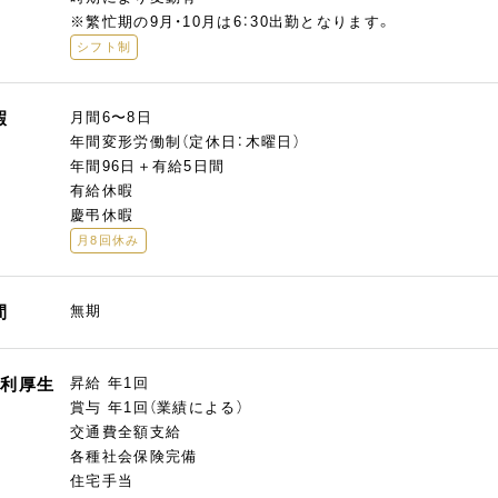
※繁忙期の9月・10月は6：30出勤となります。
シフト制
暇
月間6〜8日
年間変形労働制（定休日：木曜日）
年間96日＋有給5日間
有給休暇
慶弔休暇
月8回休み
間
無期
福利厚生
昇給 年1回
賞与 年1回（業績による）
交通費全額支給
各種社会保険完備
住宅手当