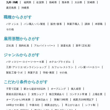
九州・沖縄
福岡県
佐賀県
長崎県
熊本県
大分県
宮崎県
鹿児島県
沖縄県
職種からさがす
パティシエ
パン職人・パン製造
販売・接客
和菓子職人
講師
本部職
その他
雇用形態からさがす
正社員
契約社員
アルバイト・パート
派遣社員
新卒（正社員）
ジャンルからさがす
パティスリー・スイーツ・ケーキ屋
ホテル・ブライダル
工房・アトリエ・オンラインショップ
カフェ・レストラン
パン屋・ベーカリー
製造工場・ラボ
和菓子店
学校・教室
その他
こだわり条件からさがす
子育て応援
駅から徒歩5分以内
オープニング
個人経営
新規出店計画あり
女性シェフ
独立実績あり
コンテスト常連
上場企業
オープンから3年未満
定休日あり
実働7.5時間
残業月20時間以下
18時までの退社
午後出社
残業ほぼなし
早上がりあり
シフト制