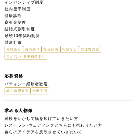
インセンティブ制度
社内慶弔制度
健康診断
慶引金制度
結婚式割引制度
勤続10年奨励制度
財形貯蓄
昇給あり
賞与あり
社保完備
転勤なし
交通費支給
まかない・食事補助あり
応募資格
パティシエ経験者歓迎
独立希望歓迎
学歴不問
求める人物像
経験を活かして幅を広げていきたい方
レストラン・ウェディングどちらにも携わりたい方
自らのアイデアを反映させていきたい方