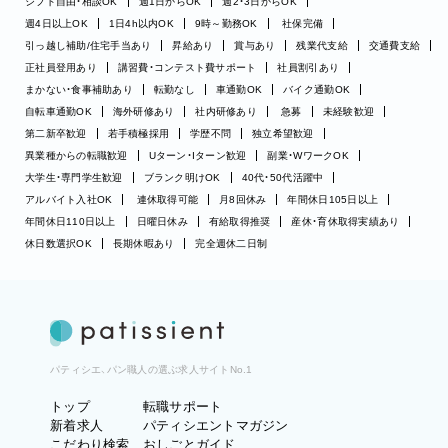
シフト自由・相談OK
週1日からOK
週2・3日からOK
週4日以上OK
1日4h以内OK
9時～勤務OK
社保完備
引っ越し補助/住宅手当あり
昇給あり
賞与あり
残業代支給
交通費支給
正社員登用あり
講習費・コンテスト費サポート
社員割引あり
まかない・食事補助あり
転勤なし
車通勤OK
バイク通勤OK
自転車通勤OK
海外研修あり
社内研修あり
急募
未経験歓迎
第二新卒歓迎
若手積極採用
学歴不問
独立希望歓迎
異業種からの転職歓迎
Uターン・Iターン歓迎
副業・WワークOK
大学生・専門学生歓迎
ブランク明けOK
40代・50代活躍中
アルバイト入社OK
連休取得可能
月8回休み
年間休日105日以上
年間休日110日以上
日曜日休み
有給取得推奨
産休・育休取得実績あり
休日数選択OK
長期休暇あり
完全週休二日制
パティシエ、パン職人の選ぶ求人サイトNo.1
トップ
転職サポート
新着求人
パティシエントマガジン
こだわり検索
おしごとガイド