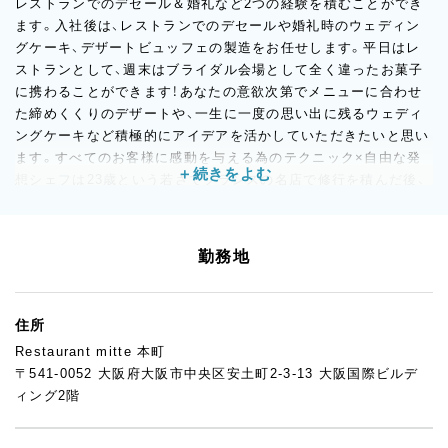
レストランでのデセール＆婚礼など2つの経験を積むことができ
ます。入社後は、レストランでのデセールや婚礼時のウェディン
グケーキ、デザートビュッフェの製造をお任せします。平日はレ
ストランとして、週末はブライダル会場として全く違ったお菓子
に携わることができます！あなたの意欲次第でメニューに合わせ
た締めくくりのデザートや、一生に一度の思い出に残るウェディ
ングケーキなど積極的にアイデアを活かしていただきたいと思い
ます。すべてのお客様に感動を与える為のテクニック×自由な発
想シェフは23歳という若さでフランスの名店で修行を積んだ後、
国内のホテルで経験を重ねた人物。これまで培ってきたフレンチ
をベースに和・伊・亜など多彩な技法を組み合わせてお子様から年
輩の方まで全てのお客様に感動を与える“アクセスオールエリ
勤務地
ア”をモットーに取り組んでいます。食材の組合せ、技法、盛り付
けなど今まで想像もしなかった境地を学び、習得していくことで
自身の幅を広げていくことができるでしょう。
住所
Restaurant mitte 本町
〒541-0052 大阪府大阪市中央区安土町2-3-13 大阪国際ビルデ
ィング2階