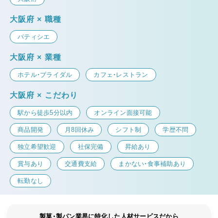
大阪府 × 職種
パティシエ
大阪府 × 業種
ホテル・ブライダル
カフェ・レストラン
大阪府 × こだわり
駅から徒歩5分以内
オンライン面接可能
商品開発
月8回休み
シフト制
学歴不問
独立希望歓迎
社保完備
昇給あり
賞与あり
交通費支給
まかない・食事補助あり
転勤なし
製菓・製パン業界に特化した人材サービスだから