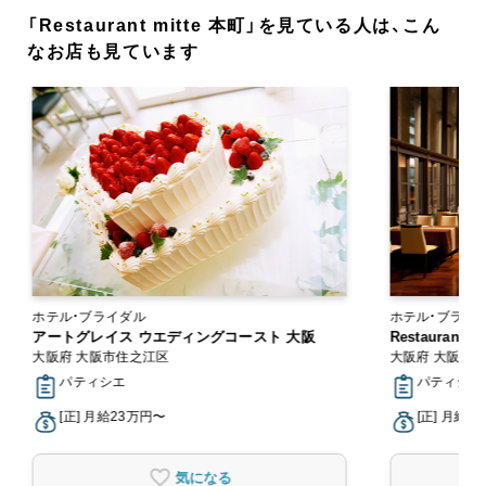
「Restaurant mitte 本町」を見ている人は、こん
なお店も見ています
ホテル・ブライダル
アートグレイス ウエディングコースト 大阪
Restaurant m
大阪府 大阪市住之江区
大阪府 大阪市
パティシエ
パティシエ
[正] 月給23万円〜
[正] 月給2
気になる