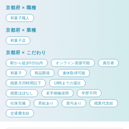
京都府 × 職種
和菓子職人
京都府 × 業種
和菓子店
京都府 × こだわり
駅から徒歩5分以内
オンライン面接可能
責任者
和菓子
商品開発
連休取得可能
残業月20時間以下
18時までの退社
残業ほぼなし
若手積極採用
学歴不問
社保完備
昇給あり
賞与あり
残業代支給
交通費支給