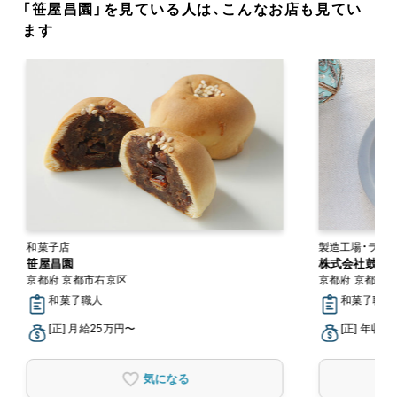
「笹屋昌園」を見ている人は、こんなお店も見てい
ます
和菓子店
製
笹屋昌園
株式会社鼓月
京都府 京都市右京区
京都府 京都市
和菓子職人
和菓子職人
[正] 月給25万円〜
[正] 年収2
気になる