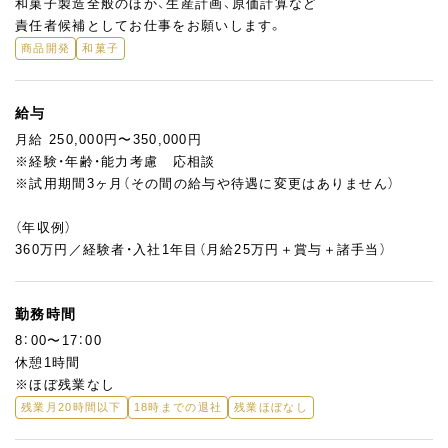
和菓子製造全般のほか、生産計画、原価計算など
責任者候補としてお仕事をお願いします。
商品開発
和菓子
給与
月給 250,000円〜350,000円
※経験・年齢・能力考慮 応相談
※試用期間3ヶ月（その間の給与や待遇に変更はありません）
（年収例）
360万円／経験者・⼊社1年⽬（⽉給25万円＋賞与＋諸⼿当）
勤務時間
8：00〜17：00
休憩1時間
※ほぼ残業なし
残業月20時間以下
18時までの退社
残業ほぼなし