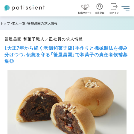
転職サポート
会員登録
ログイン
トップ
求人一覧
笹屋昌園の求人情報
笹屋昌園 和菓子職人／正社員の求人情報
【大正7年から続く老舗和菓子店】手作りと機械製法を棲み
分けつつ、伝統を守る「笹屋昌園」で和菓子の責任者候補募
集◎