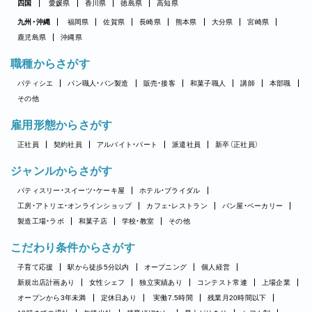
四国
愛媛県
香川県
徳島県
高知県
九州・沖縄
福岡県
佐賀県
長崎県
熊本県
大分県
宮崎県
鹿児島県
沖縄県
職種からさがす
パティシエ
パン職人・パン製造
販売・接客
和菓子職人
講師
本部職
その他
雇用形態からさがす
正社員
契約社員
アルバイト・パート
派遣社員
新卒（正社員）
ジャンルからさがす
パティスリー・スイーツ・ケーキ屋
ホテル・ブライダル
工房・アトリエ・オンラインショップ
カフェ・レストラン
パン屋・ベーカリー
製造工場・ラボ
和菓子店
学校・教室
その他
こだわり条件からさがす
子育て応援
駅から徒歩5分以内
オープニング
個人経営
新規出店計画あり
女性シェフ
独立実績あり
コンテスト常連
上場企業
オープンから3年未満
定休日あり
実働7.5時間
残業月20時間以下