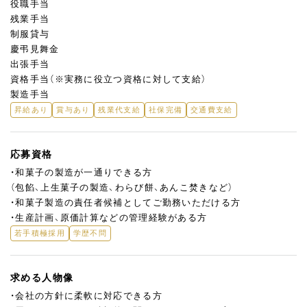
役職手当
残業手当
制服貸与
慶弔⾒舞⾦
出張⼿当
資格⼿当（※実務に役⽴つ資格に対して支給）
製造⼿当
昇給あり
賞与あり
残業代支給
社保完備
交通費支給
応募資格
・和菓子の製造が一通りできる方
（包餡、上生菓子の製造、わらび餅、あんこ焚きなど）
・和菓子製造の責任者候補としてご勤務いただける方
・生産計画、原価計算などの管理経験がある方
若手積極採用
学歴不問
求める人物像
・会社の方針に柔軟に対応できる方