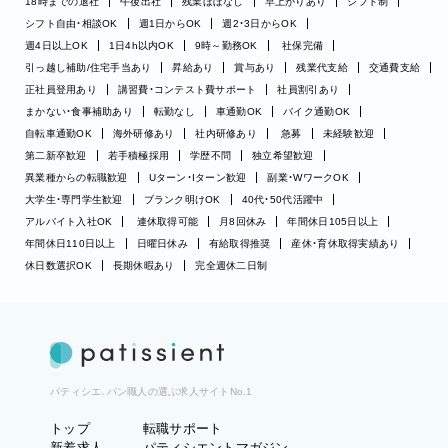
18時までの退社
午後出社
残業ほぼなし
早上がりあり
シフト制
シフト自由・相談OK
週1日からOK
週2・3日からOK
週4日以上OK
1日4h以内OK
9時～勤務OK
社保完備
引っ越し補助/住宅手当あり
昇給あり
賞与あり
残業代支給
交通費支給
正社員登用あり
講習費・コンテスト費サポート
社員割引あり
まかない・食事補助あり
転勤なし
車通勤OK
バイク通勤OK
自転車通勤OK
海外研修あり
社内研修あり
急募
未経験歓迎
第二新卒歓迎
若手積極採用
学歴不問
独立希望歓迎
異業種からの転職歓迎
Uターン・Iターン歓迎
副業・WワークOK
大学生・専門学生歓迎
ブランク明けOK
40代・50代活躍中
アルバイト入社OK
連休取得可能
月8回休み
年間休日105日以上
年間休日110日以上
日曜日休み
有給取得推奨
産休・育休取得実績あり
休日数選択OK
長期休暇あり
完全週休二日制
パティシエ、パン職人の選ぶ求人サイトNo.1
トップ
転職サポート
新着求人
パティシエントマガジン