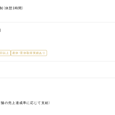
制（休憩1時間）
制
5日以上
産休・育休取得実績あり
店舗の売上達成率に応じて支給）