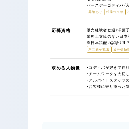
バースデーゴディバ（
昇給あり
残業代支給
応募資格
販売経験者歓迎（洋菓
業務上支障のない日本
※日本語能力試験（JL
第二新卒歓迎
若手積極
求める人物像
・ゴディバが好きで自
・チームワークを大切
・アルバイトスタッフ
・お客様に寄り添った