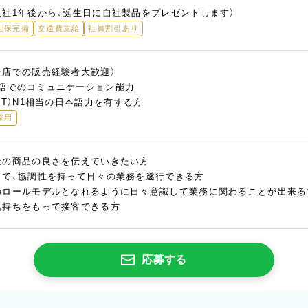
入社1年後から、誕生日に自社製品をプレゼントします）
社保完備
交通費支給
社員割引あり
子店での販売経験者大歓迎）
語でのコミュニケーション能力
PT）N1相当の日本語力を有する方
採用
社の商品の良さを伝えていきたい方
して、協調性を持って日々の業務を遂行できる方
のロールモデルとなれるように日々意識して業務に関わることが出来る
気持ちをもって接客できる方
応募する