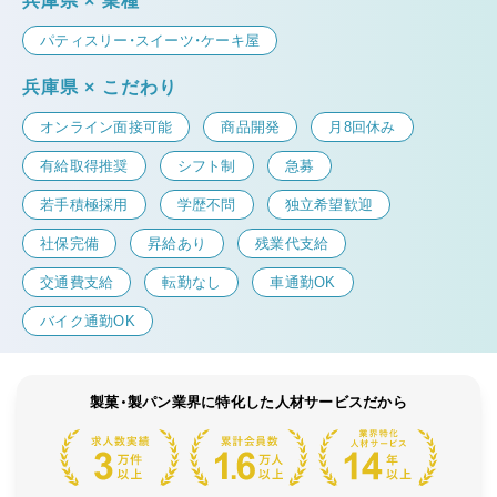
兵庫県 × 業種
パティスリー・スイーツ・ケーキ屋
兵庫県 × こだわり
オンライン面接可能
商品開発
月8回休み
有給取得推奨
シフト制
急募
若手積極採用
学歴不問
独立希望歓迎
社保完備
昇給あり
残業代支給
交通費支給
転勤なし
車通勤OK
バイク通勤OK
製菓・製パン業界に特化した人材サービスだから