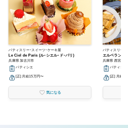
パティスリー・スイーツ・ケーキ屋
パティスリー・
Le Ciel de Paris (ル・シエル・ド・パリ)
エルベラン
兵庫県 加古川市
兵庫県 西宮市
パティシエ
パティシエ
[正] 月給15万円〜
[正] 月給2
気になる