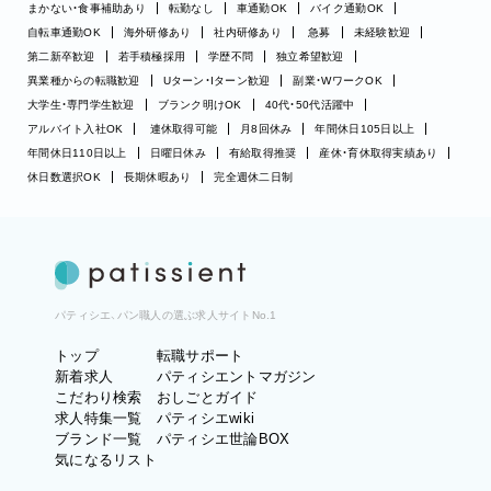
まかない・食事補助あり
転勤なし
車通勤OK
バイク通勤OK
自転車通勤OK
海外研修あり
社内研修あり
急募
未経験歓迎
第二新卒歓迎
若手積極採用
学歴不問
独立希望歓迎
異業種からの転職歓迎
Uターン・Iターン歓迎
副業・WワークOK
大学生・専門学生歓迎
ブランク明けOK
40代・50代活躍中
アルバイト入社OK
連休取得可能
月8回休み
年間休日105日以上
年間休日110日以上
日曜日休み
有給取得推奨
産休・育休取得実績あり
休日数選択OK
長期休暇あり
完全週休二日制
パティシエ、パン職人の選ぶ求人サイトNo.1
トップ
転職サポート
新着求人
パティシエントマガジン
こだわり検索
おしごとガイド
求人特集一覧
パティシエwiki
ブランド一覧
パティシエ世論BOX
気になるリスト