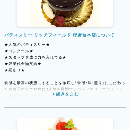
パティスリー リッチフィールド 樫野台本店について
★人気のパティスリー★
★コンクール★
★スタッフ育成に力を入れてる★
★残業代全額支給★
★寮あり★
食感を最高の状態にすることを徹底し「食感・味・薫り」にこだわっ
たお菓子作りで神戸に3店舗を展開するパティスリーでパティシ
エを募集しています！
「豊かな場所」という意味を店名に込めたこのお店では、お菓子の
美味しさをシンプルに伝えたい。そんな想いから、店内のショー
ケースには産地直送の旬の素材をたっぷりと使用した新鮮な苺シ
ョートやザッハトルテなどの生ケーキが常時24～25種類並びま