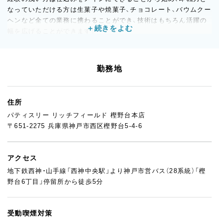
なっていただける方は生菓子や焼菓子、チョコレート、バウムクー
ヘンなど全ての業務に携わることができ、技術はもちろん活躍の
幅を広げることができます！
オーナーは、一緒に働くスタッフには感謝を忘れず、夢を目標に努
力し続け、他人から認められる人に育ってほしいと望んでいるこ
勤務地
とから、人材育成には非常に力を入れています。
その想いを継承しながら商品力だけに囚われず、あなたの個性を
発揮したお菓子作り＆店創りでこれからのリッチフィールドの核
住所
となるメンバーとして活躍していきませんか？
パティスリー リッチフィールド 樫野台本店
〒651-2275 兵庫県神戸市西区樫野台5-4-6
また独立思考の方には起業ノウハウを、コンテスト思考の方には
内部、外部の講師の指導も受けることができます。オーナーシェ
フが友人シェフを定期的に招き勉強会をしているので、弊社とは
アクセス
また違った製菓技術を学ぶことも可能です。
地下鉄西神・山手線「西神中央駅」より神戸市営バス（28系統）「樫
※勤続年数が長期等の条件を満たす場合は、功労金積み立て制度
野台6丁目」停留所から徒歩5分
も準備しています。
※コロナ以前は、海外研修制度でフランス研修に８人参加の実績
受動喫煙対策
あり。（参加には所定の条件あり）