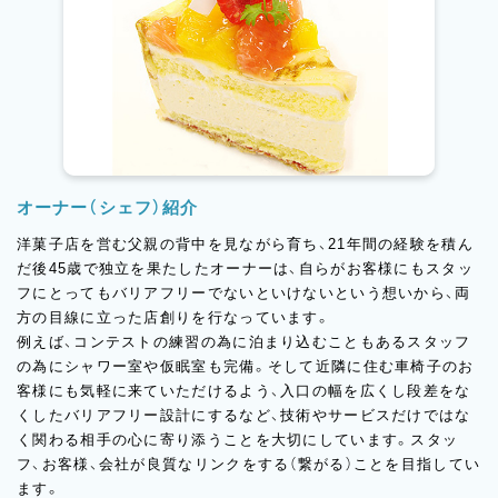
す。
そして、最もごまかしのきかないクッキーやサブレにはカルピス
酵素バターを使用し、素材本来の良さを引き出せる製法で焼き加
減なども調節しながら、手作業で手間ひまかけてひとつひとつ焼
き上げている地域に根差したパティスリーです。
入社後はパティシエとして洋菓子の製造業務をお願いします。実
務経験が1年～5年ある方であれば、経験に合わせてできることを
オーナー（シェフ）紹介
お任せしていきますので、まずはどんな業務ができるのか、将来あ
なたがどんなことをしたいのかなどを聞かせてください。経験の
洋菓子店を営む父親の背中を見ながら育ち、21年間の経験を積ん
浅い方は仕込み、計量や飾りつけをメインにできることから始め、
だ後45歳で独立を果たしたオーナーは、自らがお客様にもスタッ
即戦力となっていただける方は生菓子や焼菓子、チョコレート、バ
フにとってもバリアフリーでないといけないという想いから、両
ウムクーヘンなど全ての業務に携わることができ、技術はもちろ
方の目線に立った店創りを行なっています。
ん活躍の幅を広げることができます！
例えば、コンテストの練習の為に泊まり込むこともあるスタッフ
の為にシャワー室や仮眠室も完備。そして近隣に住む車椅子のお
客様にも気軽に来ていただけるよう、入口の幅を広くし段差をな
くしたバリアフリー設計にするなど、技術やサービスだけではな
く関わる相手の心に寄り添うことを大切にしています。スタッ
フ、お客様、会社が良質なリンクをする（繋がる）ことを目指してい
ます。