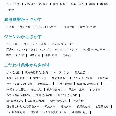
パティシエ
パン職人・パン製造
販売・接客
和菓子職人
講師
本部職
その他
雇用形態からさがす
正社員
契約社員
アルバイト・パート
派遣社員
新卒（正社員）
ジャンルからさがす
パティスリー・スイーツ・ケーキ屋
ホテル・ブライダル
工房・アトリエ・オンラインショップ
カフェ・レストラン
パン屋・ベーカリー
製造工場・ラボ
和菓子店
学校・教室
その他
こだわり条件からさがす
子育て応援
駅から徒歩5分以内
オープニング
個人経営
新規出店計画あり
女性シェフ
独立実績あり
コンテスト常連
上場企業
オープンから3年未満
定休日あり
実働7.5時間
残業月20時間以下
18時までの退社
午後出社
残業ほぼなし
早上がりあり
シフト制
シフト自由・相談OK
週1日からOK
週2・3日からOK
週4日以上OK
1日4h以内OK
9時～勤務OK
社保完備
引っ越し補助/住宅手当あり
昇給あり
賞与あり
残業代支給
交通費支給
正社員登用あり
講習費・コンテスト費サポート
社員割引あり