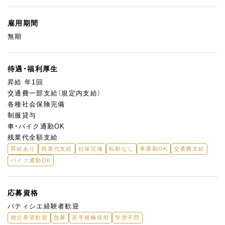
雇用期間
無期
待遇・福利厚生
昇給 年1回
交通費一部支給（規定内支給）
各種社会保険完備
制服貸与
車・バイク通勤OK
残業代全額支給
昇給あり
残業代支給
社保完備
転勤なし
車通勤OK
交通費支給
バイク通勤OK
応募資格
パティシエ経験者歓迎
独立希望歓迎
急募
若手積極採用
学歴不問