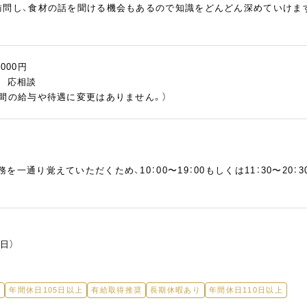
訪問し、食材の話を聞ける機会もあるので知識をどんどん深めていけま
,000円
慮 応相談
の間の給与や待遇に変更はありません。）
一通り覚えていただくため、10：00〜19：00もしくは11：30〜20：
日）
み
年間休日105日以上
有給取得推奨
長期休暇あり
年間休日110日以上