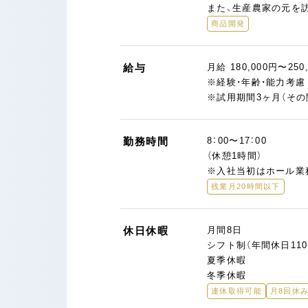
また、生産農家の元を
商品開発
給与
月給 180,000円〜250
※経験・年齢・能力考
※試用期間3ヶ月（そ
勤務時間
8：00〜17：00
（休憩1時間）
※入社当初はホール業務を
残業月20時間以下
休日休暇
月間8日
シフト制（年間休日110
夏季休暇
冬季休暇
連休取得可能
月8回休