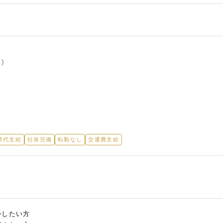
）
業代支給
社保完備
転勤なし
交通費支給
かしたい方