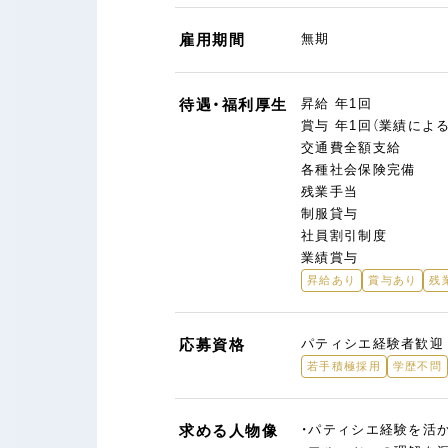
雇用期間
無期
待遇・福利厚生
昇給 年1回
賞与 年1回（業績による
交通費全額支給
各種社会保険完備
残業手当
制服貸与
社員割引制度
業績賞与
昇給あり
賞与あり
残
応募資格
パティシエ経験者歓迎
若手積極採用
学歴不問
求める人物像
・パティシエ経験を活