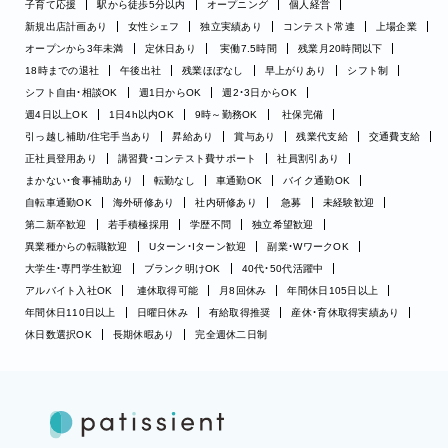
子育て応援
駅から徒歩5分以内
オープニング
個人経営
新規出店計画あり
女性シェフ
独立実績あり
コンテスト常連
上場企業
オープンから3年未満
定休日あり
実働7.5時間
残業月20時間以下
18時までの退社
午後出社
残業ほぼなし
早上がりあり
シフト制
シフト自由・相談OK
週1日からOK
週2・3日からOK
週4日以上OK
1日4h以内OK
9時～勤務OK
社保完備
引っ越し補助/住宅手当あり
昇給あり
賞与あり
残業代支給
交通費支給
正社員登用あり
講習費・コンテスト費サポート
社員割引あり
まかない・食事補助あり
転勤なし
車通勤OK
バイク通勤OK
自転車通勤OK
海外研修あり
社内研修あり
急募
未経験歓迎
第二新卒歓迎
若手積極採用
学歴不問
独立希望歓迎
異業種からの転職歓迎
Uターン・Iターン歓迎
副業・WワークOK
大学生・専門学生歓迎
ブランク明けOK
40代・50代活躍中
アルバイト入社OK
連休取得可能
月8回休み
年間休日105日以上
年間休日110日以上
日曜日休み
有給取得推奨
産休・育休取得実績あり
休日数選択OK
長期休暇あり
完全週休二日制