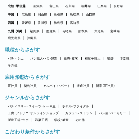
北陸・甲信越
新潟県
富山県
石川県
福井県
山梨県
長野県
中国
広島県
岡山県
島根県
鳥取県
山口県
四国
愛媛県
香川県
徳島県
高知県
九州・沖縄
福岡県
佐賀県
長崎県
熊本県
大分県
宮崎県
鹿児島県
沖縄県
職種からさがす
パティシエ
パン職人・パン製造
販売・接客
和菓子職人
講師
本部職
その他
雇用形態からさがす
正社員
契約社員
アルバイト・パート
派遣社員
新卒（正社員）
ジャンルからさがす
パティスリー・スイーツ・ケーキ屋
ホテル・ブライダル
工房・アトリエ・オンラインショップ
カフェ・レストラン
パン屋・ベーカリー
製造工場・ラボ
和菓子店
学校・教室
その他
こだわり条件からさがす