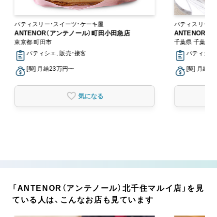
パティスリー・スイーツ・ケーキ屋
パティスリー・
ANTENOR（アンテノール）町田小田急店
ANTENOR
東京都 町田市
千葉県 千葉市
パティシエ, 販売・接客
パティシエ,
[契] 月給23万円〜
[契] 月給2
気になる
「ANTENOR（アンテノール）北千住マルイ店」を見
ている人は、こんなお店も見ています