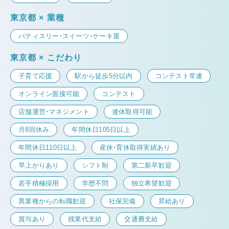
東京都 × 業種
パティスリー・スイーツ・ケーキ屋
東京都 × こだわり
子育て応援
駅から徒歩5分以内
コンテスト常連
オンライン面接可能
コンテスト
店舗運営・マネジメント
連休取得可能
月8回休み
年間休日105日以上
年間休日110日以上
産休・育休取得実績あり
早上がりあり
シフト制
第二新卒歓迎
若手積極採用
学歴不問
独立希望歓迎
異業種からの転職歓迎
社保完備
昇給あり
賞与あり
残業代支給
交通費支給