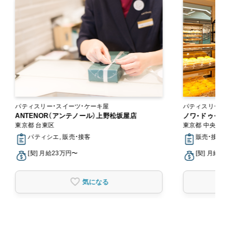
パティスリー・スイーツ・ケーキ屋
パティスリー・
ANTENOR（アンテノール）上野松坂屋店
ノワ・ドゥ・ブ
東京都 台東区
東京都 中央区
パティシエ, 販売・接客
販売・接客
[契] 月給23万円〜
[契] 月給2
気になる