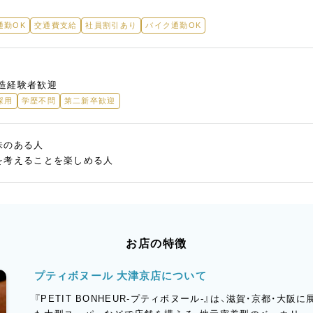
通勤OK
交通費支給
社員割引あり
バイク通勤OK
造経験者歓迎
採用
学歴不問
第二新卒歓迎
味のある人
を考えることを楽しめる人
お店の特徴
プティボヌール 大津京店について
『PETIT BONHEUR-プティボヌール-』は、滋賀・京都・