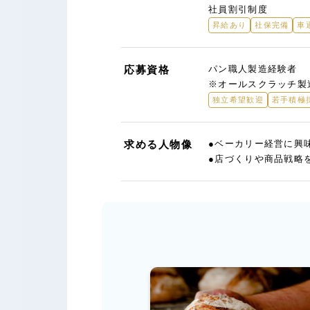
社員割引制度
昇給あり
社保完備
車
応募資格
パン職人製造経験者
※オールスクラッチ製
独立希望歓迎
若手積極
求める人物像
●ベーカリー経営に興
●店づくりや商品戦略