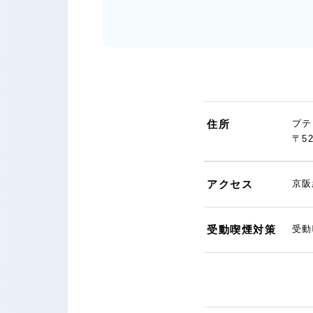
住所
プテ
〒5
アクセス
京阪
受動喫煙対策
受動