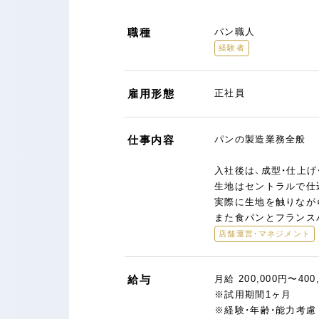
職種
パン職人
経験者
雇用形態
正社員
仕事内容
パンの製造業務全般
入社後は、成型・仕上
生地はセントラルで仕
実際に生地を触りなが
また食パンとフランス
店舗運営・マネジメント
給与
月給 200,000円〜400
※試用期間1ヶ月
※経験・年齢・能力考