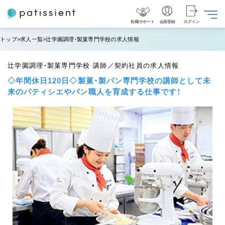
転職サポート
会員登録
ログイン
トップ
求人一覧
辻学園調理・製菓専門学校の求人情報
辻学園調理・製菓専門学校 講師／契約社員の求人情報
◇年間休日120日◇製菓・製パン専⾨学校の講師として未
来のパティシエやパン職⼈を育成する仕事です！