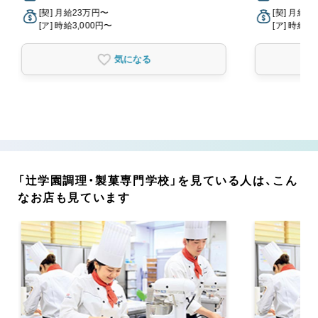
[契] 月給23万円〜
[契] 月給2
[ア] 時給3,000円〜
[ア] 時給3,
気になる
「辻学園調理・製菓専門学校」を見ている人は、こん
なお店も見ています