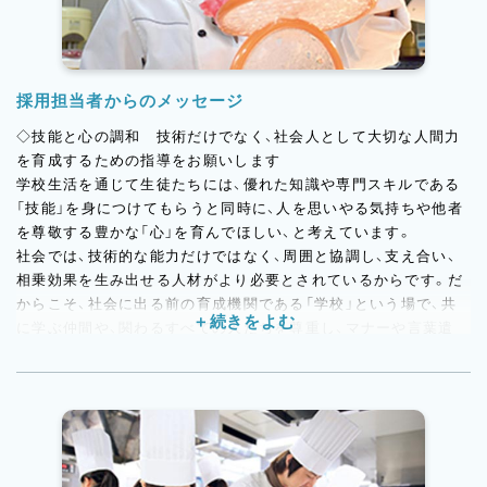
採用担当者からのメッセージ
◇技能と心の調和 技術だけでなく、社会人として大切な人間力
を育成するための指導をお願いします
学校生活を通じて生徒たちには、優れた知識や専門スキルである
「技能」を身につけてもらうと同時に、人を思いやる気持ちや他者
を尊敬する豊かな「心」を育んでほしい、と考えています。
社会では、技術的な能力だけではなく、周囲と協調し、支え合い、
相乗効果を生み出せる人材がより必要とされているからです。だ
からこそ、社会に出る前の育成機関である「学校」という場で、共
に学ぶ仲間や、関わるすべての人たちを尊重し、マナーや言葉遣
い、礼儀などの人間性を育むことを大切にしています。
講師の人柄やキャラクターが、生徒満足度、生徒募集にも大きく影
響するため、技術、経験以上に、人間性も重視した採用を行いま
す。