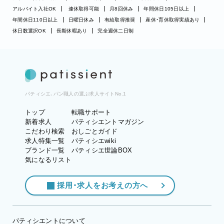
アルバイト入社OK
連休取得可能
月8回休み
年間休日105日以上
年間休日110日以上
日曜日休み
有給取得推奨
産休・育休取得実績あり
休日数選択OK
長期休暇あり
完全週休二日制
パティシエ、パン職人の選ぶ求人サイトNo.1
トップ
転職サポート
新着求人
パティシエントマガジン
こだわり検索
おしごとガイド
求人特集一覧
パティシエwiki
ブランド一覧
パティシエ世論BOX
気になるリスト
採用・求人をお考えの方へ
パティシエントについて