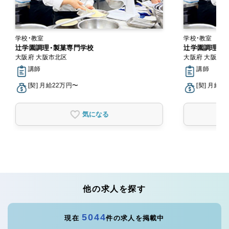
学校・教室
学校・教室
辻学園調理・製菓専門学校
辻学園調理・
大阪府 大阪市北区
大阪府 大阪市
講師
講師
[契] 月給22万円〜
[契] 月給2
気になる
他の求人を探す
5044
現在
件の求人を掲載中