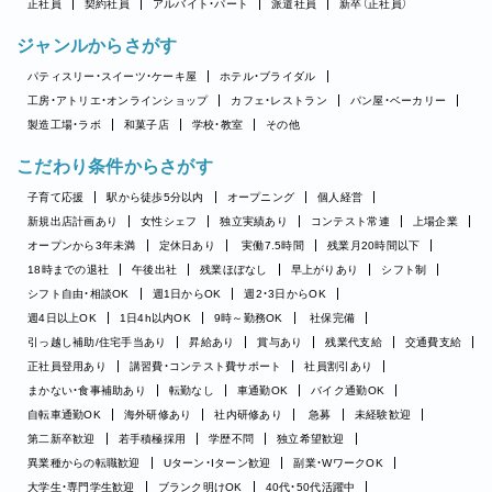
正社員
契約社員
アルバイト・パート
派遣社員
新卒（正社員）
ジャンルからさがす
パティスリー・スイーツ・ケーキ屋
ホテル・ブライダル
工房・アトリエ・オンラインショップ
カフェ・レストラン
パン屋・ベーカリー
製造工場・ラボ
和菓子店
学校・教室
その他
こだわり条件からさがす
子育て応援
駅から徒歩5分以内
オープニング
個人経営
新規出店計画あり
女性シェフ
独立実績あり
コンテスト常連
上場企業
オープンから3年未満
定休日あり
実働7.5時間
残業月20時間以下
18時までの退社
午後出社
残業ほぼなし
早上がりあり
シフト制
シフト自由・相談OK
週1日からOK
週2・3日からOK
週4日以上OK
1日4h以内OK
9時～勤務OK
社保完備
引っ越し補助/住宅手当あり
昇給あり
賞与あり
残業代支給
交通費支給
正社員登用あり
講習費・コンテスト費サポート
社員割引あり
まかない・食事補助あり
転勤なし
車通勤OK
バイク通勤OK
自転車通勤OK
海外研修あり
社内研修あり
急募
未経験歓迎
第二新卒歓迎
若手積極採用
学歴不問
独立希望歓迎
異業種からの転職歓迎
Uターン・Iターン歓迎
副業・WワークOK
大学生・専門学生歓迎
ブランク明けOK
40代・50代活躍中