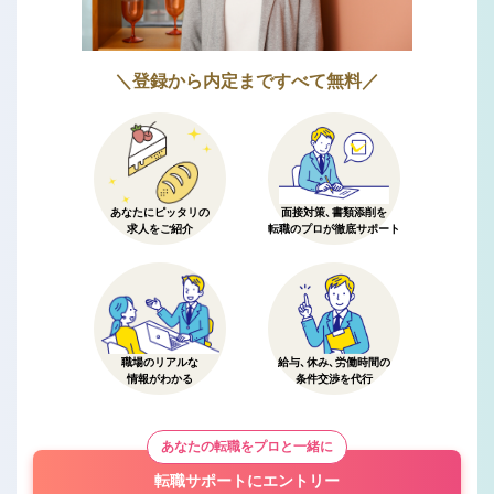
＼登録から内定まですべて無料／
あなたにピッタリの
面接対策、書類添削を
求人をご紹介
転職のプロが徹底サポート
職場のリアルな
給与、休み、労働時間の
情報がわかる
条件交渉を代行
あなたの転職をプロと一緒に
転職サポートにエントリー