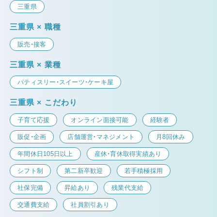
三重県
三重県 × 職種
販売・接客
三重県 × 業種
パティスリー・スイーツ・ケーキ屋
三重県 × こだわり
子育て応援
オンライン面接可能
経験者
販促・企画
店舗運営・マネジメント
月8回休み
年間休日105日以上
産休・育休取得実績あり
シフト制
第二新卒歓迎
若手積極採用
社保完備
昇給あり
残業代支給
交通費支給
社員割引あり