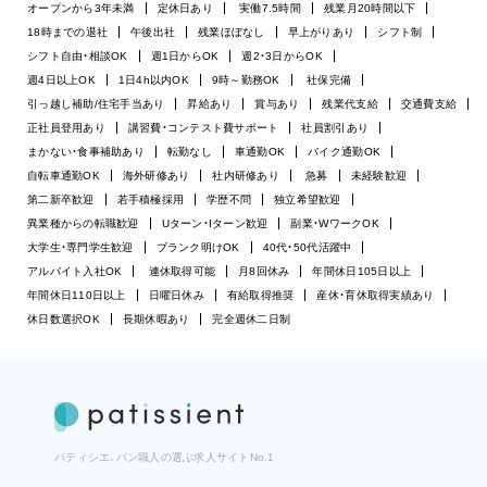
オープンから3年未満
定休日あり
実働7.5時間
残業月20時間以下
18時までの退社
午後出社
残業ほぼなし
早上がりあり
シフト制
シフト自由・相談OK
週1日からOK
週2・3日からOK
週4日以上OK
1日4h以内OK
9時～勤務OK
社保完備
引っ越し補助/住宅手当あり
昇給あり
賞与あり
残業代支給
交通費支給
正社員登用あり
講習費・コンテスト費サポート
社員割引あり
まかない・食事補助あり
転勤なし
車通勤OK
バイク通勤OK
自転車通勤OK
海外研修あり
社内研修あり
急募
未経験歓迎
第二新卒歓迎
若手積極採用
学歴不問
独立希望歓迎
異業種からの転職歓迎
Uターン・Iターン歓迎
副業・WワークOK
大学生・専門学生歓迎
ブランク明けOK
40代・50代活躍中
アルバイト入社OK
連休取得可能
月8回休み
年間休日105日以上
年間休日110日以上
日曜日休み
有給取得推奨
産休・育休取得実績あり
休日数選択OK
長期休暇あり
完全週休二日制
パティシエ、パン職人の選ぶ求人サイトNo.1