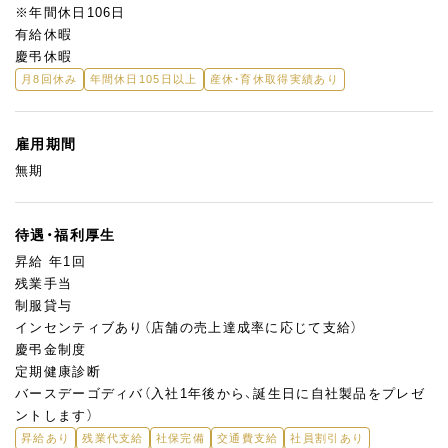
※年間休日106日
有給休暇
慶弔休暇
月8回休み
年間休日105日以上
産休・育休取得実績あり
雇用期間
無期
待遇・福利厚生
昇給 年1回
残業手当
制服貸与
インセンティブあり（店舗の売上達成率に応じて支給）
慶弔金制度
定期健康診断
バースデーゴディバ（入社1年後から、誕生日に自社製品をプレゼ
ントします）
昇給あり
残業代支給
社保完備
交通費支給
社員割引あり