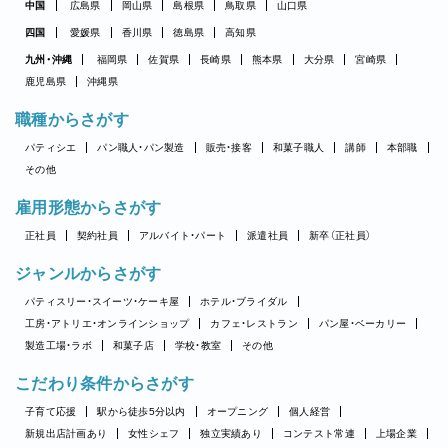
中国
広島県
岡山県
島根県
鳥取県
山口県
四国
愛媛県
香川県
徳島県
高知県
九州・沖縄
福岡県
佐賀県
長崎県
熊本県
大分県
宮崎県
鹿児島県
沖縄県
職種からさがす
パティシエ
パン職人・パン製造
販売・接客
和菓子職人
講師
本部職
その他
雇用形態からさがす
正社員
契約社員
アルバイト・パート
派遣社員
新卒（正社員）
ジャンルからさがす
パティスリー・スイーツ・ケーキ屋
ホテル・ブライダル
工房・アトリエ・オンラインショップ
カフェ・レストラン
パン屋・ベーカリー
製造工場・ラボ
和菓子店
学校・教室
その他
こだわり条件からさがす
子育て応援
駅から徒歩5分以内
オープニング
個人経営
新規出店計画あり
女性シェフ
独立実績あり
コンテスト常連
上場企業