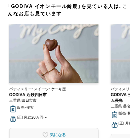
「GODIVA イオンモール鈴鹿」を見ている人は、こ
んなお店も見ています
パティスリー・スイーツ・ケーキ屋
パティスリー・
GODIVA 近鉄四日市
GODIVA 
三重県 四日市市
ム長島
三重県 桑名市
販売・接客
販売・接客
[正] 月給20万円〜
[正] 月給2
気になる