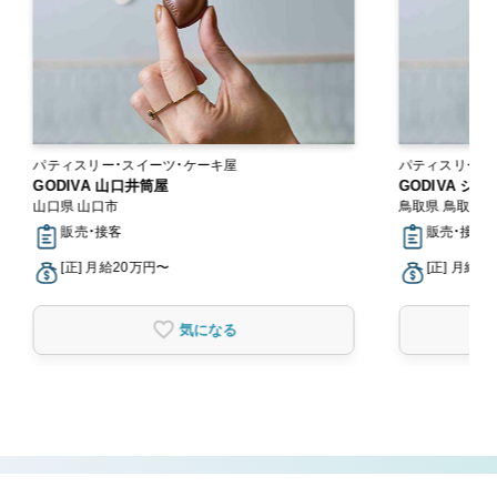
パティスリー・スイーツ・ケーキ屋
パティスリー・
GODIVA 山口井筒屋
GODIVA シ
山口県 山口市
鳥取県 鳥取市
販売・接客
販売・接客
[正] 月給20万円〜
[正] 月給2
気になる