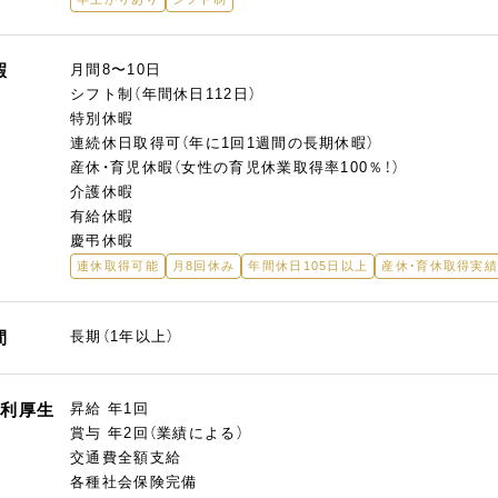
暇
月間8〜10日
シフト制（年間休日112日）
特別休暇
連続休日取得可（年に1回1週間の長期休暇）
産休・育児休暇（女性の育児休業取得率100％！）
介護休暇
有給休暇
慶弔休暇
連休取得可能
月8回休み
年間休日105日以上
産休・育休取得実
間
長期（1年以上）
福利厚生
昇給 年1回
賞与 年2回（業績による）
交通費全額支給
各種社会保険完備