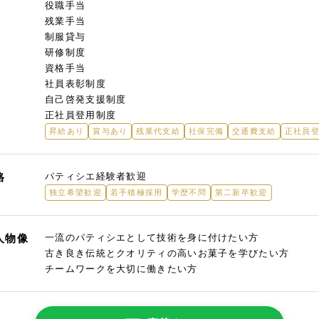
役職手当
残業手当
制服貸与
研修制度
資格手当
社員表彰制度
自己啓発支援制度
正社員登用制度
昇給あり
賞与あり
残業代支給
社保完備
交通費支給
正社員
格
パティシエ経験者歓迎
独立希望歓迎
若手積極採用
学歴不問
第二新卒歓迎
人物像
一流のパティシエとして技術を身に付けたい方
古き良き伝統とクオリティの高いお菓子を学びたい方
チームワークを大切に働きたい方