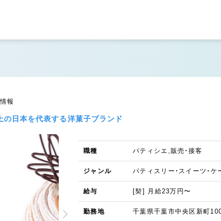
人情報
年以上の日本を代表する洋菓子ブランド
職種
パティシエ,販売・接客
ジャンル
パティスリー・スイーツ・ケ
給与
[契] 月給23万円〜
勤務地
千葉県千葉市中央区新町100