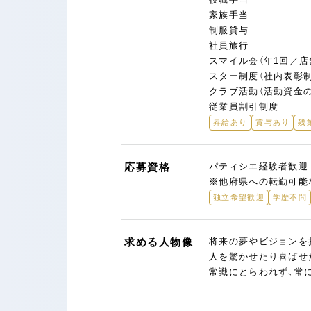
家族手当
制服貸与
社員旅行
スマイル会（年1回／
スター制度（社内表彰
クラブ活動（活動資金
従業員割引制度
昇給あり
賞与あり
残
応募資格
パティシエ経験者歓迎
※他府県への転勤可能
独立希望歓迎
学歴不問
求める人物像
将来の夢やビジョンを
人を驚かせたり喜ばせ
常識にとらわれず、常