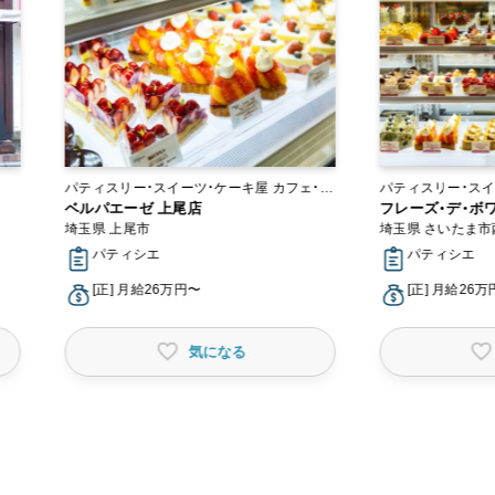
パティスリー・スイーツ・ケーキ屋 カフェ・レ
パティスリー・スイ
ストラン
ベルパエーゼ 上尾店
フレーズ・デ・ボ
埼玉県 上尾市
埼玉県 さいたま市
パティシエ
パティシエ
[正] 月給26万円〜
[正] 月給26
気になる