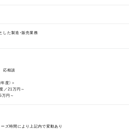
とした製造・販売業務
慮 応相談
初年度）＞
度／21万円～
5万円～
ローズ時間により上記内で変動あり