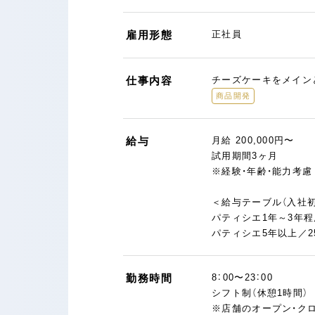
雇用形態
正社員
仕事内容
チーズケーキをメイン
商品開発
給与
月給 200,000円〜
試用期間3ヶ月
※経験・年齢・能力考
＜給与テーブル（入社
パティシエ1年～3年程
パティシエ5年以上／2
勤務時間
8：00〜23：00
シフト制（休憩1時間）
※店舗のオープン・ク