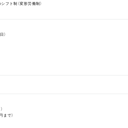
のシフト制（変形労働制）
日）
）
円まで）