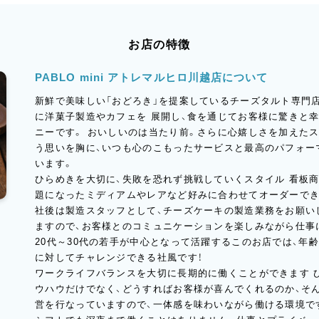
お店の特徴
PABLO mini アトレマルヒロ川越店について
新鮮で美味しい「おどろき」を提案しているチーズタルト専門店
に洋菓子製造やカフェを 展開し、食を通じてお客様に驚きと
ニーです。 おいしいのは当たり前。さらに心嬉しさを加えた
う思いを胸に、いつも心のこもったサービスと最高のパフォー
います。
ひらめきを大切に、失敗を恐れず挑戦していくスタイル 看板商
題になったミディアムやレアなど好みに合わせてオーダーでき
社後は製造スタッフとして、チーズケーキの製造業務をお願い
ますので、お客様とのコミュニケーションを楽しみながら仕事
20代～30代の若手が中心となって活躍するこのお店では、年
に対してチャレンジできる社風です！
ワークライフバランスを大切に長期的に働くことができます 
ウハウだけでなく、どうすればお客様が喜んでくれるのか、そ
営を行なっていますので、一体感を味わいながら働ける環境で