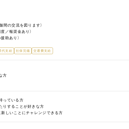
店舗間の交流を図ります）
制度／報奨金あり）
の援助あり）
業代支給
社保完備
交通費支給
な方
持っている方
たりすることが好きな方
に新しいことにチャレンジできる方