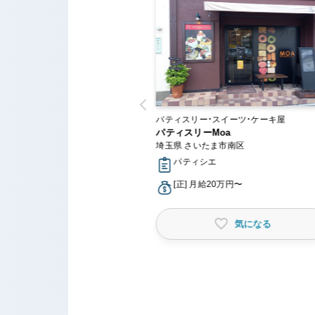
ー・スイーツ・ケーキ屋
パティスリー・スイーツ・ケーキ屋
AOS
パティスリーMoa
川区
埼玉県 さいたま市南区
シエ
パティシエ
月給23万円〜
[正] 月給20万円〜
時給1,226円〜
気になる
気になる