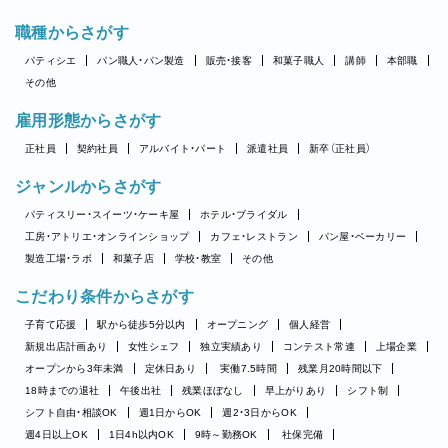
職種からさがす
パティシエ
パン職人・パン製造
販売・接客
和菓子職人
講師
本部職
その他
雇用形態からさがす
正社員
契約社員
アルバイト・パート
派遣社員
新卒（正社員）
ジャンルからさがす
パティスリー・スイーツ・ケーキ屋
ホテル・ブライダル
工房・アトリエ・オンラインショップ
カフェ・レストラン
パン屋・ベーカリー
製造工場・ラボ
和菓子店
学校・教室
その他
こだわり条件からさがす
子育て応援
駅から徒歩5分以内
オープニング
個人経営
新規出店計画あり
女性シェフ
独立実績あり
コンテスト常連
上場企業
オープンから3年未満
定休日あり
実働7.5時間
残業月20時間以下
18時までの退社
午後出社
残業ほぼなし
早上がりあり
シフト制
シフト自由・相談OK
週1日からOK
週2・3日からOK
週4日以上OK
1日4h以内OK
9時～勤務OK
社保完備