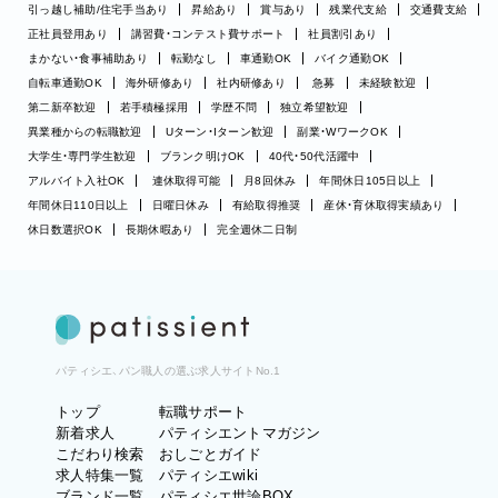
引っ越し補助/住宅手当あり
昇給あり
賞与あり
残業代支給
交通費支給
正社員登用あり
講習費・コンテスト費サポート
社員割引あり
まかない・食事補助あり
転勤なし
車通勤OK
バイク通勤OK
自転車通勤OK
海外研修あり
社内研修あり
急募
未経験歓迎
第二新卒歓迎
若手積極採用
学歴不問
独立希望歓迎
異業種からの転職歓迎
Uターン・Iターン歓迎
副業・WワークOK
大学生・専門学生歓迎
ブランク明けOK
40代・50代活躍中
アルバイト入社OK
連休取得可能
月8回休み
年間休日105日以上
年間休日110日以上
日曜日休み
有給取得推奨
産休・育休取得実績あり
休日数選択OK
長期休暇あり
完全週休二日制
パティシエ、パン職人の選ぶ求人サイトNo.1
トップ
転職サポート
新着求人
パティシエントマガジン
こだわり検索
おしごとガイド
求人特集一覧
パティシエwiki
ブランド一覧
パティシエ世論BOX