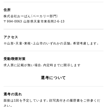
考慮して、活躍の場を決めましょう♪
住所
パン製造に関わった経験があれば年齢不問！
株式会社おーばん（ベーカリー部門）
陳列やレジ業務など、
〒994-0063 山形県天童市東長岡2-6-13
お客様と接する機会も多くやりがいも◎
フルタイム希望者を歓迎いたしますが、
勤務時間や日数については
アクセス
気軽にご相談くださいね。
※山形・天童・東根・上山市のいずれかの店舗。希望考慮します。
受動喫煙対策
求人票に記載が無い場合、内定時までに開示します
選考について
選考の流れ
面接は1回を予定しています。顔写真付きの履歴書をご持参くだ
さい。