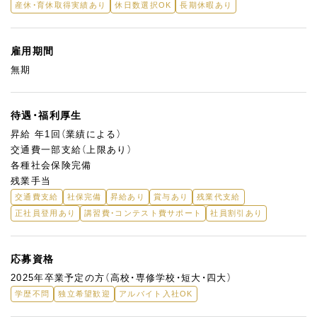
産休・育休取得実績あり
休日数選択OK
長期休暇あり
雇用期間
無期
待遇・福利厚生
昇給 年1回（業績による）
交通費一部支給（上限あり）
各種社会保険完備
残業手当
交通費支給
社保完備
昇給あり
賞与あり
残業代支給
正社員登用あり
講習費・コンテスト費サポート
社員割引あり
応募資格
2025年卒業予定の方（高校・専修学校・短大・四大）
学歴不問
独立希望歓迎
アルバイト入社OK