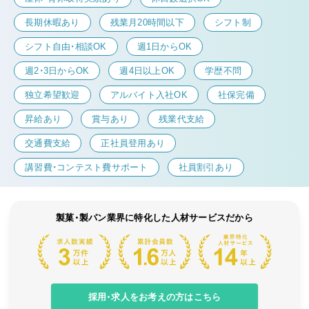
長期休暇あり
残業月20時間以下
シフト制
シフト自由・相談OK
週1日からOK
週2・3日からOK
週4日以上OK
学歴不問
独立希望歓迎
アルバイト入社OK
社保完備
昇給あり
賞与あり
残業代支給
交通費支給
正社員登用あり
講習費・コンテスト費サポート
社員割引あり
製菓・製パン業界に特化した人材サービスだから
採用・求人をお考えの方はこちら