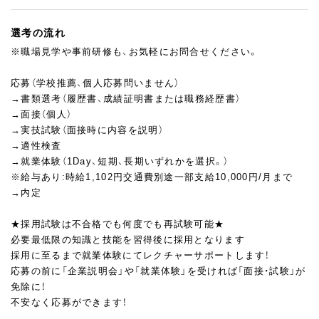
選考の流れ
※職場見学や事前研修も、お気軽にお問合せください。
応募（学校推薦、個人応募問いません）
→書類選考（履歴書、成績証明書または職務経歴書）
→面接（個人）
→実技試験（面接時に内容を説明）
→適性検査
→就業体験（1Day、短期、長期いずれかを選択。）
※給与あり:時給1,102円交通費別途一部支給10,000円/月まで
→内定
★採用試験は不合格でも何度でも再試験可能★
必要最低限の知識と技能を習得後に採用となります
採用に至るまで就業体験にてレクチャーサポートします！
応募の前に「企業説明会」や「就業体験」を受ければ「面接・試験」が
免除に！
不安なく応募ができます！