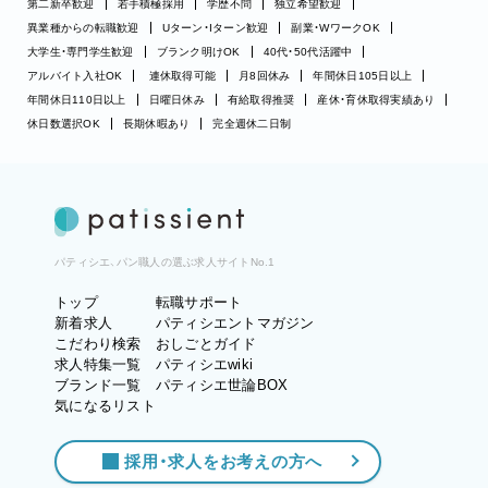
第二新卒歓迎
若手積極採用
学歴不問
独立希望歓迎
異業種からの転職歓迎
Uターン・Iターン歓迎
副業・WワークOK
大学生・専門学生歓迎
ブランク明けOK
40代・50代活躍中
アルバイト入社OK
連休取得可能
月8回休み
年間休日105日以上
年間休日110日以上
日曜日休み
有給取得推奨
産休・育休取得実績あり
休日数選択OK
長期休暇あり
完全週休二日制
パティシエ、パン職人の選ぶ求人サイトNo.1
トップ
転職サポート
新着求人
パティシエントマガジン
こだわり検索
おしごとガイド
求人特集一覧
パティシエwiki
ブランド一覧
パティシエ世論BOX
気になるリスト
採用・求人をお考えの方へ