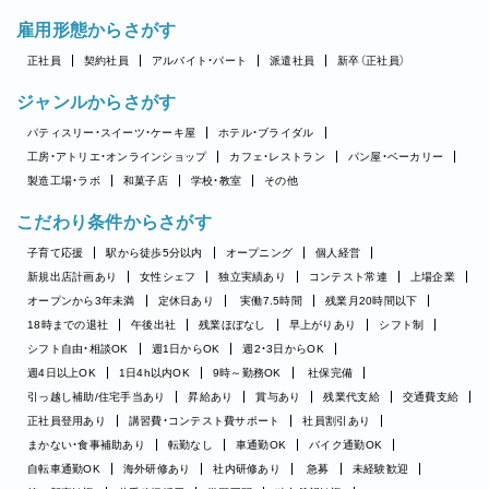
雇用形態からさがす
正社員
契約社員
アルバイト・パート
派遣社員
新卒（正社員）
ジャンルからさがす
パティスリー・スイーツ・ケーキ屋
ホテル・ブライダル
工房・アトリエ・オンラインショップ
カフェ・レストラン
パン屋・ベーカリー
製造工場・ラボ
和菓子店
学校・教室
その他
こだわり条件からさがす
子育て応援
駅から徒歩5分以内
オープニング
個人経営
新規出店計画あり
女性シェフ
独立実績あり
コンテスト常連
上場企業
オープンから3年未満
定休日あり
実働7.5時間
残業月20時間以下
18時までの退社
午後出社
残業ほぼなし
早上がりあり
シフト制
シフト自由・相談OK
週1日からOK
週2・3日からOK
週4日以上OK
1日4h以内OK
9時～勤務OK
社保完備
引っ越し補助/住宅手当あり
昇給あり
賞与あり
残業代支給
交通費支給
正社員登用あり
講習費・コンテスト費サポート
社員割引あり
まかない・食事補助あり
転勤なし
車通勤OK
バイク通勤OK
自転車通勤OK
海外研修あり
社内研修あり
急募
未経験歓迎