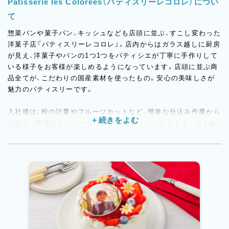
Pâtisserie les Colorées（パティスリーレコロレ）につい
て
惣菜パンや菓子パン、キッシュなども店頭に並ぶ、すこし変わった
洋菓子店『パティスリーレコロレ』。店内からはガラス越しに厨房
が見え、洋菓子やパンの1つ1つをパティシエが丁寧に手作りして
いる様子をお客様が楽しめるようになっています。店頭に並ぶ商
品全てが、こだわりの国産素材を使ったもの。安心の美味しさが
魅力のパティスリーです。
入社後は、粉の計量やフルーツカットなど、簡単な仕込み作業から
お任せ。無理のないペースで業務を覚えていただきます。ゆくゆ
くは洋菓子とパン、両方の製造をマスターしていただくので、スキ
ルの幅を広げることができますよ♪残業は繁忙期でも月20時間程
度と少なめで、週休2日制も導入するなど働きやすい環境が整って
います！