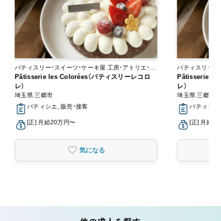
パティスリー・スイーツ・ケーキ屋 工房・アトリエ・オ
パティスリー・スイーツ・
ンラインショップ
Pâtisserie les Colorées（パティスリーレコロ
ンラインショッ
Pâtisserie
レ）
レ）
埼玉県 三郷市
埼玉県 三郷市
パティシエ, 販売・接客
パティシエ,
[正] 月給20万円〜
[正] 月給2
気になる