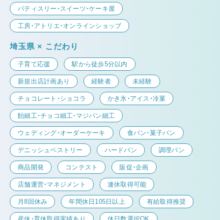
パティスリー・スイーツ・ケーキ屋
工房・アトリエ・オンラインショップ
埼玉県 × こだわり
子育て応援
駅から徒歩5分以内
新規出店計画あり
経験者
未経験
チョコレート・ショコラ
かき氷・アイス・冷菓
飴細工・チョコ細工・マジパン細工
ウェディング・オーダーケーキ
食パン・菓子パン
デニッシュペストリー
ハードパン
調理パン
商品開発
コンテスト
販促・企画
店舗運営・マネジメント
連休取得可能
月8回休み
年間休日105日以上
有給取得推奨
産休・育休取得実績あり
休日数選択OK