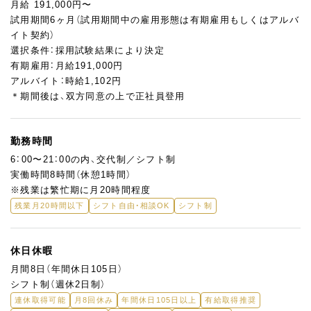
月給 191,000円〜
たいという夢を、当店の制度を活用しながら実現することができ
試用期間6ヶ月（試用期間中の雇用形態は有期雇用もしくはアルバ
ます。ノウハウの提供や、初期投資の補助などあなたの挑戦を全
イト契約）
面的にバックアップいたします。
選択条件：採用試験結果により決定
有期雇用：月給191,000円
アルバイト：時給1,102円
＊期間後は、双方同意の上で正社員登用
勤務時間
6：00〜21：00の内、交代制／シフト制
実働時間8時間（休憩1時間）
※残業は繁忙期に月20時間程度
残業月20時間以下
シフト自由・相談OK
シフト制
休日休暇
月間8日（年間休日105日）
シフト制（週休2日制）
連休取得可能
月8回休み
年間休日105日以上
有給取得推奨