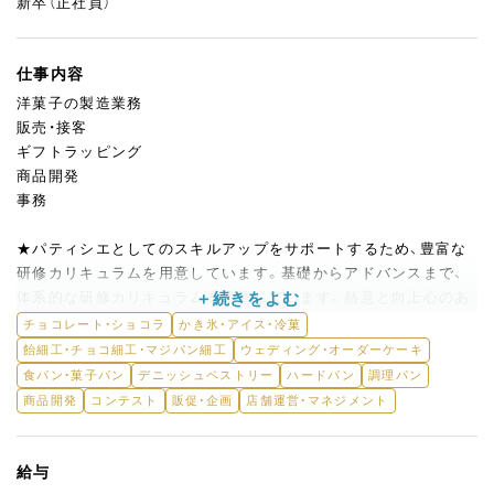
新卒（正社員）
仕事内容
洋菓子の製造業務
販売・接客
ギフトラッピング
商品開発
事務
★パティシエとしてのスキルアップをサポートするため、豊富な
研修カリキュラムを用意しています。基礎からアドバンスまで、
体系的な研修カリキュラムを用意しています。熱意と向上心のあ
る方を最大限サポートします。
チョコレート・ショコラ
かき氷・アイス・冷菓
飴細工・チョコ細工・マジパン細工
ウェディング・オーダーケーキ
★昇進制度は、個々の実績と能力に応じて給与が連動するシステ
食パン・菓子パン
デニッシュペストリー
ハードパン
調理パン
ムを導入しています。優秀な成績を収めれば、着実にキャリアア
商品開発
コンテスト
販促・企画
店舗運営・マネジメント
ップと収入アップが期待できます。意欲的に働けば、確実に評価
されます。
給与
★将来的な独立開業にもサポートいたします。自分のお店を持ち