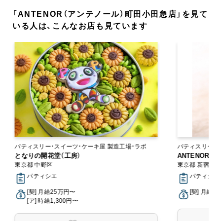
「ANTENOR（アンテノール）町田小田急店」を見て
いる人は、こんなお店も見ています
パティスリー・スイーツ・ケーキ屋 製造工場・ラボ
となりの開花堂（工房）
ANTENOR
東京都 中野区
東京都 新宿区
パティシエ
パティシエ,
[契] 月給25万円〜
[契] 月給2
[ア] 時給1,300円〜