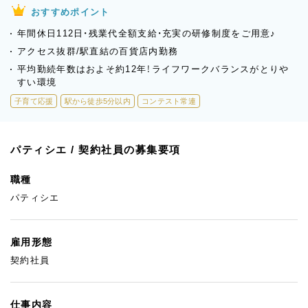
おすすめポイント
年間休日112日・残業代全額支給・充実の研修制度をご用意♪
アクセス抜群/駅直結の百貨店内勤務
平均勤続年数はおよそ約12年！ライフワークバランスがとりや
すい環境
子育て応援
駅から徒歩5分以内
コンテスト常連
パティシエ / 契約社員の募集要項
職種
パティシエ
雇用形態
契約社員
仕事内容