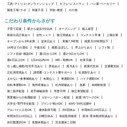
工房・アトリエ・オンラインショップ
カフェ・レストラン
パン屋・ベーカリー
製造工場・ラボ
和菓子店
学校・教室
その他
こだわり条件からさがす
子育て応援
駅から徒歩5分以内
オープニング
個人経営
新規出店計画あり
女性シェフ
独立実績あり
コンテスト常連
上場企業
オープンから3年未満
定休日あり
実働7.5時間
残業月20時間以下
18時までの退社
午後出社
残業ほぼなし
早上がりあり
シフト制
シフト自由・相談OK
週1日からOK
週2・3日からOK
週4日以上OK
1日4h以内OK
9時～勤務OK
社保完備
引っ越し補助/住宅手当あり
昇給あり
賞与あり
残業代支給
交通費支給
正社員登用あり
講習費・コンテスト費サポート
社員割引あり
まかない・食事補助あり
転勤なし
車通勤OK
バイク通勤OK
自転車通勤OK
海外研修あり
社内研修あり
急募
未経験歓迎
第二新卒歓迎
若手積極採用
学歴不問
独立希望歓迎
異業種からの転職歓迎
Uターン・Iターン歓迎
副業・WワークOK
大学生・専門学生歓迎
ブランク明けOK
40代・50代活躍中
アルバイト入社OK
連休取得可能
月8回休み
年間休日105日以上
年間休日110日以上
日曜日休み
有給取得推奨
産休・育休取得実績あり
休日数選択OK
長期休暇あり
完全週休二日制