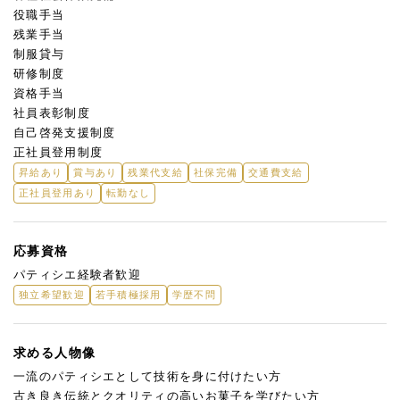
役職手当
残業手当
制服貸与
研修制度
資格手当
社員表彰制度
自己啓発支援制度
正社員登用制度
昇給あり
賞与あり
残業代支給
社保完備
交通費支給
正社員登用あり
転勤なし
応募資格
パティシエ経験者歓迎
独立希望歓迎
若手積極採用
学歴不問
求める人物像
一流のパティシエとして技術を身に付けたい方
古き良き伝統とクオリティの高いお菓子を学びたい方