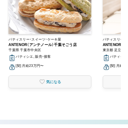
パティスリー・スイーツ・ケーキ屋
パティスリー・
ANTENOR（アンテノール）千葉そごう店
ANTENOR
千葉県 千葉市中央区
東京都 足立区
パティシエ, 販売・接客
パティシエ,
[契] 月給23万円〜
[契] 月給2
気になる