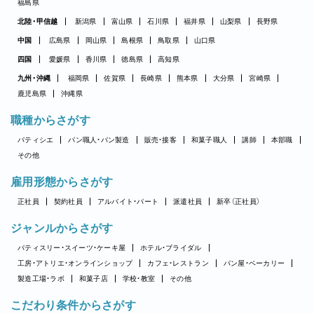
福島県
北陸・甲信越
新潟県
富山県
石川県
福井県
山梨県
長野県
中国
広島県
岡山県
島根県
鳥取県
山口県
四国
愛媛県
香川県
徳島県
高知県
九州・沖縄
福岡県
佐賀県
長崎県
熊本県
大分県
宮崎県
鹿児島県
沖縄県
職種からさがす
パティシエ
パン職人・パン製造
販売・接客
和菓子職人
講師
本部職
その他
雇用形態からさがす
正社員
契約社員
アルバイト・パート
派遣社員
新卒（正社員）
ジャンルからさがす
パティスリー・スイーツ・ケーキ屋
ホテル・ブライダル
工房・アトリエ・オンラインショップ
カフェ・レストラン
パン屋・ベーカリー
製造工場・ラボ
和菓子店
学校・教室
その他
こだわり条件からさがす