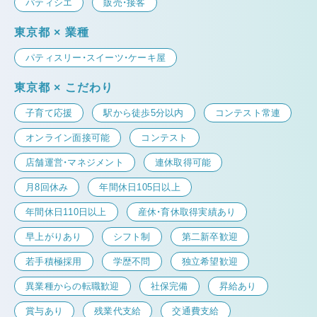
パティシエ
販売・接客
東京都 × 業種
パティスリー・スイーツ・ケーキ屋
東京都 × こだわり
子育て応援
駅から徒歩5分以内
コンテスト常連
オンライン面接可能
コンテスト
店舗運営・マネジメント
連休取得可能
月8回休み
年間休日105日以上
年間休日110日以上
産休・育休取得実績あり
早上がりあり
シフト制
第二新卒歓迎
若手積極採用
学歴不問
独立希望歓迎
異業種からの転職歓迎
社保完備
昇給あり
賞与あり
残業代支給
交通費支給