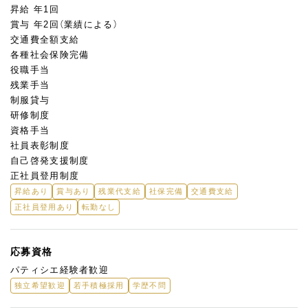
昇給 年1回
賞与 年2回（業績による）
交通費全額支給
各種社会保険完備
役職手当
残業手当
制服貸与
研修制度
資格手当
社員表彰制度
自己啓発支援制度
正社員登用制度
昇給あり
賞与あり
残業代支給
社保完備
交通費支給
正社員登用あり
転勤なし
応募資格
パティシエ経験者歓迎
独立希望歓迎
若手積極採用
学歴不問