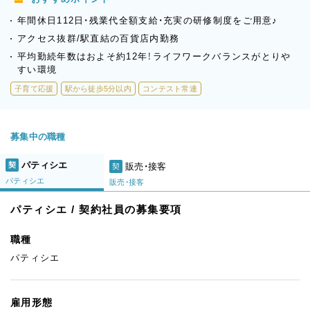
年間休日112日・残業代全額支給・充実の研修制度をご用意♪
アクセス抜群/駅直結の百貨店内勤務
平均勤続年数はおよそ約12年！ライフワークバランスがとりや
すい環境
子育て応援
駅から徒歩5分以内
コンテスト常連
募集中の職種
パティシエ
契
販売・接客
契
パティシエ
販売・接客
パティシエ / 契約社員の募集要項
職種
パティシエ
雇用形態