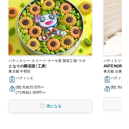
パティスリー・スイーツ・ケーキ屋 製造工場・ラボ
パティスリー・
となりの開花堂（工房）
ANTENOR
東京都 中野区
東京都 台東区
パティシエ
パティシエ,
[契] 月給25万円〜
[契] 月給2
[ア] 時給1,300円〜
気になる