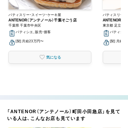
パティスリー・スイーツ・ケーキ屋
パティスリー・
ANTENOR（アンテノール）千葉そごう店
ANTENOR
千葉県 千葉市中央区
東京都 足立区
パティシエ, 販売・接客
パティシエ,
[契] 月給23万円〜
[契] 月給2
気になる
「ANTENOR（アンテノール）町田小田急店」を見て
いる人は、こんなお店も見ています