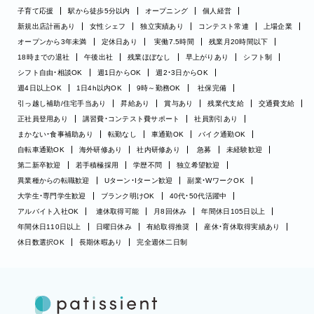
子育て応援
駅から徒歩5分以内
オープニング
個人経営
新規出店計画あり
女性シェフ
独立実績あり
コンテスト常連
上場企業
オープンから3年未満
定休日あり
実働7.5時間
残業月20時間以下
18時までの退社
午後出社
残業ほぼなし
早上がりあり
シフト制
シフト自由・相談OK
週1日からOK
週2・3日からOK
週4日以上OK
1日4h以内OK
9時～勤務OK
社保完備
引っ越し補助/住宅手当あり
昇給あり
賞与あり
残業代支給
交通費支給
正社員登用あり
講習費・コンテスト費サポート
社員割引あり
まかない・食事補助あり
転勤なし
車通勤OK
バイク通勤OK
自転車通勤OK
海外研修あり
社内研修あり
急募
未経験歓迎
第二新卒歓迎
若手積極採用
学歴不問
独立希望歓迎
異業種からの転職歓迎
Uターン・Iターン歓迎
副業・WワークOK
大学生・専門学生歓迎
ブランク明けOK
40代・50代活躍中
アルバイト入社OK
連休取得可能
月8回休み
年間休日105日以上
年間休日110日以上
日曜日休み
有給取得推奨
産休・育休取得実績あり
休日数選択OK
長期休暇あり
完全週休二日制