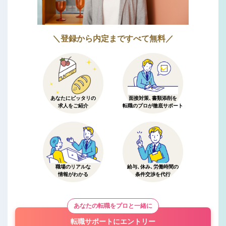
＼登録から内定まですべて無料／
あなたにピッタリの
面接対策、書類添削を
求人をご紹介
転職のプロが徹底サポート
職場のリアルな
給与、休み、労働時間の
情報がわかる
条件交渉を代行
あなたの転職をプロと一緒に
転職サポートにエントリー