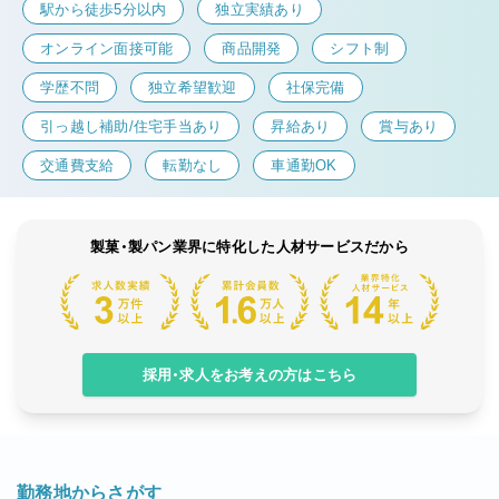
駅から徒歩5分以内
独立実績あり
オンライン面接可能
商品開発
シフト制
学歴不問
独立希望歓迎
社保完備
引っ越し補助/住宅手当あり
昇給あり
賞与あり
交通費支給
転勤なし
車通勤OK
製菓・製パン業界に特化した人材サービスだから
採用・求人をお考えの方はこちら
勤務地からさがす