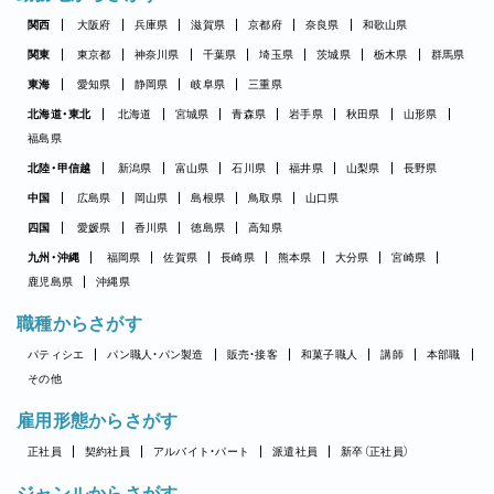
関西
大阪府
兵庫県
滋賀県
京都府
奈良県
和歌山県
関東
東京都
神奈川県
千葉県
埼玉県
茨城県
栃木県
群馬県
東海
愛知県
静岡県
岐阜県
三重県
北海道・東北
北海道
宮城県
青森県
岩手県
秋田県
山形県
福島県
北陸・甲信越
新潟県
富山県
石川県
福井県
山梨県
長野県
中国
広島県
岡山県
島根県
鳥取県
山口県
四国
愛媛県
香川県
徳島県
高知県
九州・沖縄
福岡県
佐賀県
長崎県
熊本県
大分県
宮崎県
鹿児島県
沖縄県
職種からさがす
パティシエ
パン職人・パン製造
販売・接客
和菓子職人
講師
本部職
その他
雇用形態からさがす
正社員
契約社員
アルバイト・パート
派遣社員
新卒（正社員）
ジャンルからさがす