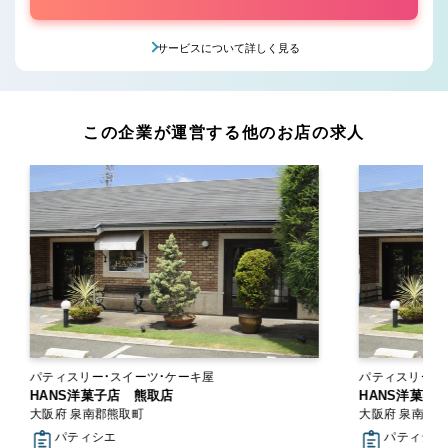
サービスについて詳しく見る
この企業が運営する他のお店の求人
パティスリー・スイーツ・ケーキ屋
パティスリー・
HANS洋菓子店 熊取店
HANS洋菓子
大阪府 泉南郡熊取町
大阪府 泉南郡
パティシエ
パティシエ