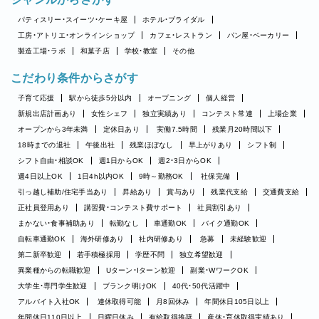
パティスリー・スイーツ・ケーキ屋
ホテル・ブライダル
工房・アトリエ・オンラインショップ
カフェ・レストラン
パン屋・ベーカリー
製造工場・ラボ
和菓子店
学校・教室
その他
こだわり条件からさがす
子育て応援
駅から徒歩5分以内
オープニング
個人経営
新規出店計画あり
女性シェフ
独立実績あり
コンテスト常連
上場企業
オープンから3年未満
定休日あり
実働7.5時間
残業月20時間以下
18時までの退社
午後出社
残業ほぼなし
早上がりあり
シフト制
シフト自由・相談OK
週1日からOK
週2・3日からOK
週4日以上OK
1日4h以内OK
9時～勤務OK
社保完備
引っ越し補助/住宅手当あり
昇給あり
賞与あり
残業代支給
交通費支給
正社員登用あり
講習費・コンテスト費サポート
社員割引あり
まかない・食事補助あり
転勤なし
車通勤OK
バイク通勤OK
自転車通勤OK
海外研修あり
社内研修あり
急募
未経験歓迎
第二新卒歓迎
若手積極採用
学歴不問
独立希望歓迎
異業種からの転職歓迎
Uターン・Iターン歓迎
副業・WワークOK
大学生・専門学生歓迎
ブランク明けOK
40代・50代活躍中
アルバイト入社OK
連休取得可能
月8回休み
年間休日105日以上
年間休日110日以上
日曜日休み
有給取得推奨
産休・育休取得実績あり