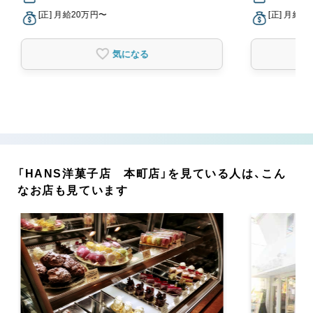
[正] 月給20万円〜
[正] 月給2
気になる
「HANS洋菓子店 本町店」を見ている人は、こん
なお店も見ています