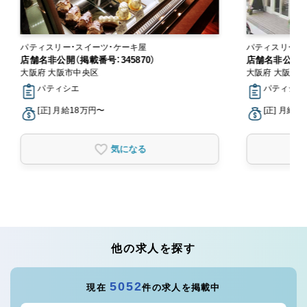
パティスリー・スイーツ・ケーキ屋
パティスリー・
店舗名非公開（掲載番号：345870）
店舗名非公開（掲
大阪府 大阪市中央区
大阪府 大阪市
パティシエ
パティシエ
[正] 月給18万円〜
[正] 月給1
気になる
他の求人を探す
5052
現在
件の求人を掲載中