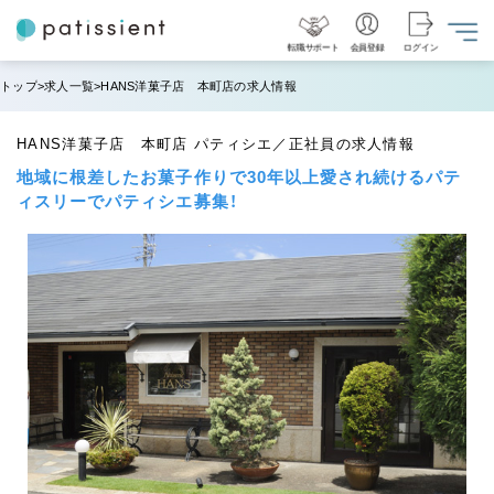
転職サポート
会員登録
ログイン
トップ
求人一覧
HANS洋菓子店 本町店の求人情報
HANS洋菓子店 本町店 パティシエ／正社員の求人情報
地域に根差したお菓子作りで30年以上愛され続けるパテ
ィスリーでパティシエ募集！