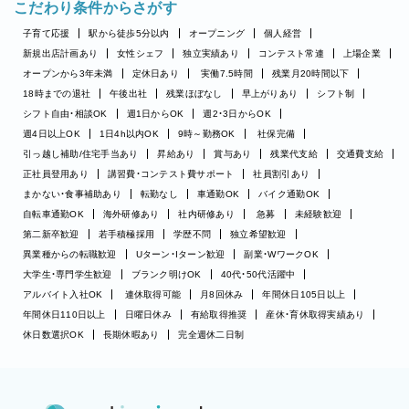
こだわり条件からさがす
子育て応援
駅から徒歩5分以内
オープニング
個人経営
新規出店計画あり
女性シェフ
独立実績あり
コンテスト常連
上場企業
オープンから3年未満
定休日あり
実働7.5時間
残業月20時間以下
18時までの退社
午後出社
残業ほぼなし
早上がりあり
シフト制
シフト自由・相談OK
週1日からOK
週2・3日からOK
週4日以上OK
1日4h以内OK
9時～勤務OK
社保完備
引っ越し補助/住宅手当あり
昇給あり
賞与あり
残業代支給
交通費支給
正社員登用あり
講習費・コンテスト費サポート
社員割引あり
まかない・食事補助あり
転勤なし
車通勤OK
バイク通勤OK
自転車通勤OK
海外研修あり
社内研修あり
急募
未経験歓迎
第二新卒歓迎
若手積極採用
学歴不問
独立希望歓迎
異業種からの転職歓迎
Uターン・Iターン歓迎
副業・WワークOK
大学生・専門学生歓迎
ブランク明けOK
40代・50代活躍中
アルバイト入社OK
連休取得可能
月8回休み
年間休日105日以上
年間休日110日以上
日曜日休み
有給取得推奨
産休・育休取得実績あり
休日数選択OK
長期休暇あり
完全週休二日制