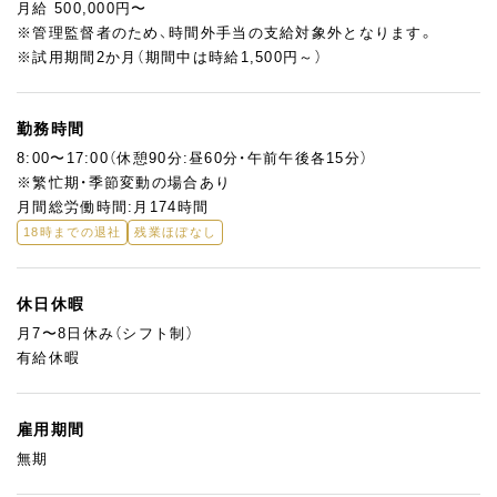
を作ろうか、と動き出せる。
月給 500,000円〜
普通のパティスリーではなかなかない経験です。
※管理監督者のため、時間外手当の支給対象外となります。
※試用期間2か月（期間中は時給1,500円～）
愛知・静岡の店舗との連絡・やり取りや出張（社用車使用）も業務の
一部で、山梨の工房がグループ全体の製造を支える拠点として機
能しています。
勤務時間
少人数の現場だからこそ、自分のやり方でチームをまとめていく
8:00〜17:00（休憩90分:昼60分・午前午後各15分）
手応えを感じやすい環境です。
※繁忙期・季節変動の場合あり
月間総労働時間:月174時間
18時までの退社
残業ほぼなし
休日休暇
月7〜8日休み（シフト制）
有給休暇
雇用期間
無期