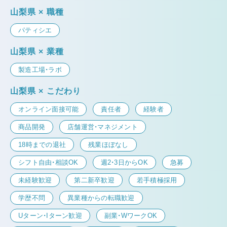
山梨県 × 職種
パティシエ
山梨県 × 業種
製造工場・ラボ
山梨県 × こだわり
オンライン面接可能
責任者
経験者
商品開発
店舗運営・マネジメント
18時までの退社
残業ほぼなし
シフト自由・相談OK
週2・3日からOK
急募
未経験歓迎
第二新卒歓迎
若手積極採用
学歴不問
異業種からの転職歓迎
Uターン・Iターン歓迎
副業・WワークOK