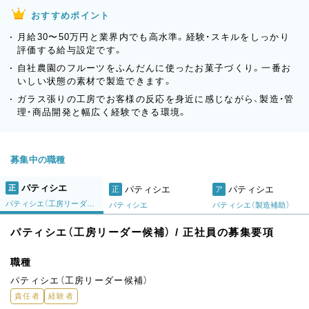
おすすめポイント
月給30〜50万円と業界内でも高水準。経験・スキルをしっかり
評価する給与設定です。
自社農園のフルーツをふんだんに使ったお菓子づくり。一番お
いしい状態の素材で製造できます。
ガラス張りの工房でお客様の反応を身近に感じながら、製造・管
理・商品開発と幅広く経験できる環境。
募集中の職種
パティシエ
正
パティシエ
パティシエ
正
ア
パティシエ（工房リーダー候補）
パティシエ
パティシエ（製造補助）
パティシエ（工房リーダー候補） / 正社員の募集要項
職種
パティシエ（工房リーダー候補）
責任者
経験者