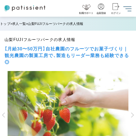
転職サポート
会員登録
ログイン
トップ
求人一覧
山梨FUJIフルーツパークの求人情報
山梨FUJIフルーツパークの求人情報
【月給30〜50万円】自社農園のフルーツでお菓子づくり｜
観光農園の製菓工房で、製造もリーダー業務も経験できる
◎