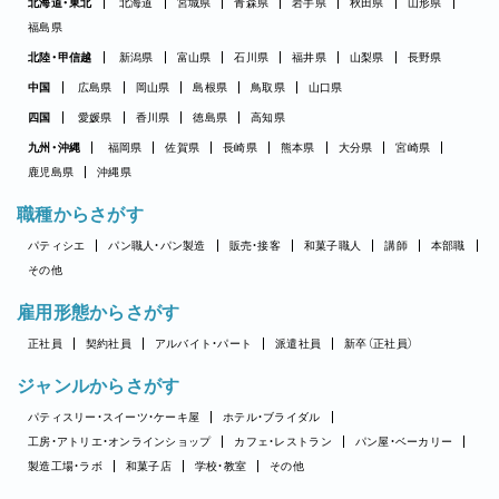
北海道・東北
北海道
宮城県
青森県
岩手県
秋田県
山形県
福島県
北陸・甲信越
新潟県
富山県
石川県
福井県
山梨県
長野県
中国
広島県
岡山県
島根県
鳥取県
山口県
四国
愛媛県
香川県
徳島県
高知県
九州・沖縄
福岡県
佐賀県
長崎県
熊本県
大分県
宮崎県
鹿児島県
沖縄県
職種からさがす
パティシエ
パン職人・パン製造
販売・接客
和菓子職人
講師
本部職
その他
雇用形態からさがす
正社員
契約社員
アルバイト・パート
派遣社員
新卒（正社員）
ジャンルからさがす
パティスリー・スイーツ・ケーキ屋
ホテル・ブライダル
工房・アトリエ・オンラインショップ
カフェ・レストラン
パン屋・ベーカリー
製造工場・ラボ
和菓子店
学校・教室
その他