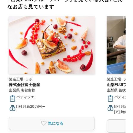
なお店も見ています
製造工場・ラボ
株式会社富士物産
山梨FUJIフ
山梨県 南都留郡
山梨県 笛吹市
パティシエ
パティシエ
[正] 月給20万円〜
[正] 月給3
[ア] 時給1,
気になる