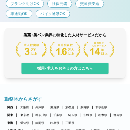
ブランク明けOK
社保完備
交通費支給
車通勤OK
バイク通勤OK
製菓・製パン業界に特化した人材サービスだから
採用・求人をお考えの方はこちら
勤務地からさがす
関西
大阪府
兵庫県
滋賀県
京都府
奈良県
和歌山県
関東
東京都
神奈川県
千葉県
埼玉県
茨城県
栃木県
群馬県
東海
愛知県
静岡県
岐阜県
三重県