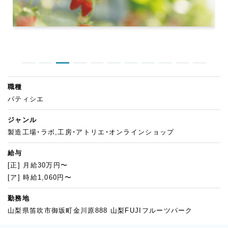
職種
パティシエ
ジャンル
製造工場・ラボ,工房・アトリエ・オンラインショップ
給与
[正] 月給30万円〜
[ア] 時給1,060円〜
勤務地
山梨県笛吹市御坂町金川原888 山梨FUJIフルーツパーク