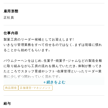
雇用形態
正社員
仕事内容
製菓工房のリーダー候補としてお迎えします！
いきなり管理業務をすべて任せるのではなく、まずは現場に慣れ
ることから始めてもらいます。
バウムクーヘンをはじめ、生菓子・焼菓子・ジャムなどの製造全般
に取り組みながら工房の流れを掴んでいただき、体制が整ってき
たところでスタッフ育成やシフト・在庫管理といったリーダー業
務に少しずつ関わっていく流れです。
商品開発も、ここで働く面白さのひとつ。
商品開発
店舗運営・マネジメント
自社農園のいちごやメロンが旬を迎えた頃合いに試作を重ね、オ
リジナルのレシピに仕上げていきます。
農園スタッフから「メロンが豊作だ」と連絡が入ったら、じゃあ何
給与