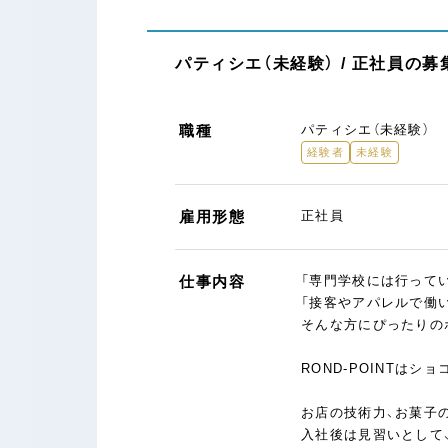
パティシエ（未経験） / 正社員の募
職種
パティシエ（未経験）
経験者
未経験
雇用形態
正社員
仕事内容
「専門学校には行って
「接客やアパレルで働
そんな方にぴったりの
ROND-POINTは
お店の技術力、お菓子
入社後は見習いとして