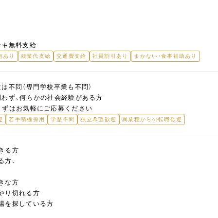
ーキ無料支給
与あり
残業代支給
交通費支給
社員割引あり
まかない・食事補助あり
験は不問（専門学校卒業も不問）
問わず、何らかの社会経験がある方
まずはお気軽にご応募ください
迎
若手積極採用
学歴不問
独立希望歓迎
異業種からの転職歓迎
きる方
る方、
きな方
やり切れる方
場を探している方