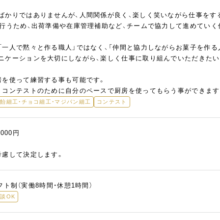
ばかりではありませんが、人間関係が良く、楽しく笑いながら仕事をす
を行うため、出荷準備や在庫管理補助など、チームで協力して進めていく
「一人で黙々と作る職人」ではなく、「仲間と協力しながらお菓子を作る
ニケーションを大切にしながら、楽しく仕事に取り組んでいただきたい
房を使って練習する事も可能です。
、コンテストのために自分のペースで厨房を使ってもらう事ができます
飴細工・チョコ細工・マジパン細工
コンテスト
,000円
考慮して決定します。
シフト制（実働8時間・休憩1時間）
談OK