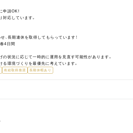
申請OK!
り対応しています。
わせ、長期連休を取得してもらっています！
、春4日間
げの状況に応じて一時的に運用を見直す可能性があります。
ける環境づくりを最優先に考えています。
み
有給取得推奨
長期休暇あり
）