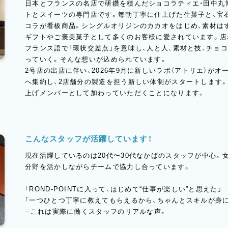
日本とフランスの名店で研鑽を積んだショコラティエ・田中丸
トとスイーツの専門店です。毎朝丁寧に仕上げた生菓子と、宝
コラが看板商品。シングルオリジンのカカオをはじめ、素材は
ギフトやご褒美菓子として多くのお客様に愛されています。店名「R
フランス語で「環状交差点」を意味し、人と人、素材と技、チョ
っていく。そんな想いが込められています。
2号店の出店に伴い、2026年9月に新しいラボ（アトリエ）が
へ集約し、2店舗分の製造を担う新しい体制がスタートします
上げメンバーとして加わっていただくことになります。
こんなスタッフが活躍しています！
現在活躍しているのは20代〜30代なかばのスタッフが中心。
分野を活かしながらチームで協力し合っています。
「ROND-POINTに入って、はじめて“仕事が楽しい”と思えた」
「一つひとつ丁寧に教えてもらえるから、ちゃんとスキルが身に
--これは実際に働くスタッフのリアルな声。