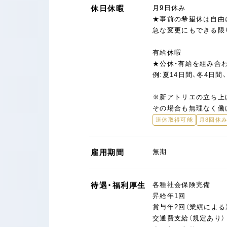
休日休暇
月9日休み
★事前の希望休は自由に
急な変更にもできる限
有給休暇
★公休・有給を組み合
例:夏14日間、冬4日間
※新アトリエの立ち上
その場合も無理なく働
連休取得可能
月8回休
雇用期間
無期
待遇・福利厚生
各種社会保険完備
昇給年1回
賞与年2回（業績による
交通費支給（規定あり）