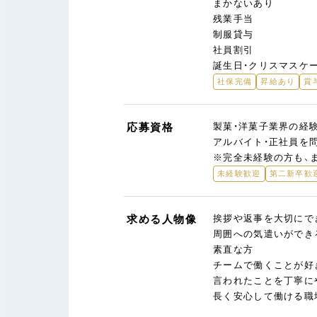
まかないあり
残業手当
制服貸与
社員割引
誕生日・クリスマスケ
社保完備
昇給あり
賞
応募資格
製菓・洋菓子業界の経
アルバイト・正社員を
※完全未経験の方も、
未経験歓迎
第二新卒歓
求める人物像
挨拶や返事を大切にで
周囲への気遣いができ
素直な方
チームで働くことが好
言われたことを丁寧に
長く安心して働ける職